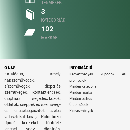
TERMÉKEK
3
KATEGÓRIÁK
102
MÁRKÁK
O NÁS
INFORMÁCIÓ
Katalógus, amely
Kedvezményes kuponok és
napszemüvegek,
promóciók
síszemüvegek, dioptriás
Minden kategória
szemüvegek, kontaktlencsék,
Minden márka
dioptriás segédeszközök,
Minden e-shop
oldatok, cseppek és szemüveg-
Újdonságok
és lencsekiegészítők széles
Kedvezmények
választékát kínálja. Különböző
típusú kereteket, többféle
lencsét vagy dioptriás,