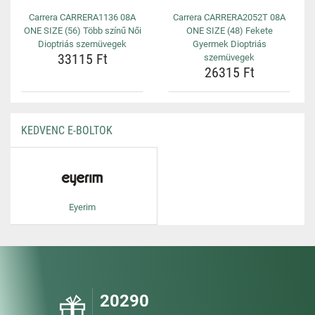
Carrera CARRERA1136 08A
Carrera CARRERA2052T 08A
ONE SIZE (56) Több színű Női
ONE SIZE (48) Fekete
Dioptriás szemüvegek
Gyermek Dioptriás
33115 Ft
szemüvegek
26315 Ft
KEDVENC E-BOLTOK
Eyerim
20290