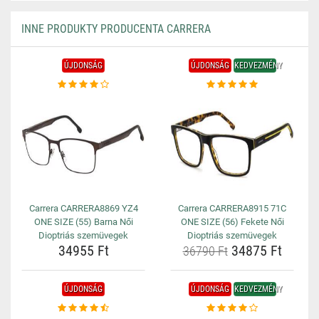
INNE PRODUKTY PRODUCENTA CARRERA
ÚJDONSÁG
ÚJDONSÁG
KEDVEZMÉNY
Carrera CARRERA8869 YZ4
Carrera CARRERA8915 71C
ONE SIZE (55) Barna Női
ONE SIZE (56) Fekete Női
Dioptriás szemüvegek
Dioptriás szemüvegek
34955 Ft
34875 Ft
36790 Ft
ÚJDONSÁG
ÚJDONSÁG
KEDVEZMÉNY