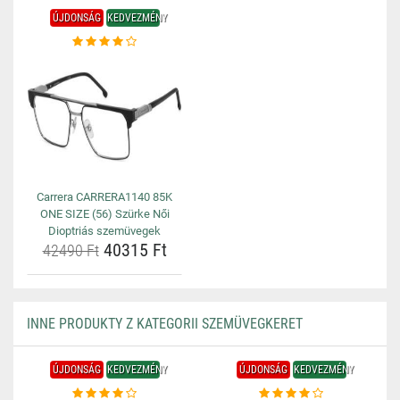
ÚJDONSÁG
KEDVEZMÉNY
Carrera CARRERA1140 85K
ONE SIZE (56) Szürke Női
Dioptriás szemüvegek
40315 Ft
42490 Ft
INNE PRODUKTY Z KATEGORII SZEMÜVEGKERET
ÚJDONSÁG
KEDVEZMÉNY
ÚJDONSÁG
KEDVEZMÉNY