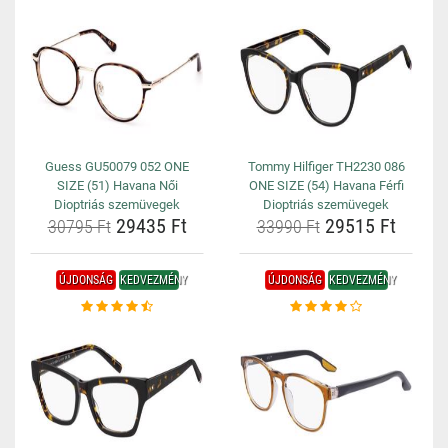
Guess GU50079 052 ONE
Tommy Hilfiger TH2230 086
SIZE (51) Havana Női
ONE SIZE (54) Havana Férfi
Dioptriás szemüvegek
Dioptriás szemüvegek
29435 Ft
29515 Ft
30795 Ft
33990 Ft
ÚJDONSÁG
KEDVEZMÉNY
ÚJDONSÁG
KEDVEZMÉNY