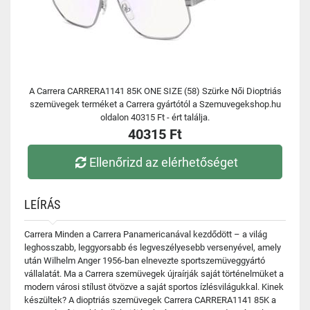
A Carrera CARRERA1141 85K ONE SIZE (58) Szürke Női Dioptriás
szemüvegek terméket a Carrera gyártótól a Szemuvegekshop.hu
oldalon 40315 Ft - ért találja.
40315 Ft
Ellenőrizd az elérhetőséget
LEÍRÁS
Carrera Minden a Carrera Panamericanával kezdődött – a világ
leghosszabb, leggyorsabb és legveszélyesebb versenyével, amely
után Wilhelm Anger 1956-ban elnevezte sportszemüveggyártó
vállalatát. Ma a Carrera szemüvegek újraírják saját történelmüket a
modern városi stílust ötvözve a saját sportos ízlésvilágukkal. Kinek
készültek? A dioptriás szemüvegek Carrera CARRERA1141 85K a