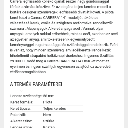
Carrera legfrissebb kollekciójának részei, nagy gondossággal
férfiak számára készítve. Ez az elegáns teljes keretes modell a
kortárs designer szemüvegek legfrissebb divatját követi. A pilóta
keret teszi a Carrera CARRERA1141 modelljét tökéletes
választássá kerek, ovális és szögletes arcformával rendelkezők
számára . Alapanyagok A keret anyaga acél . Vannak olyan
anyagok, amelyek sokkal erősebbek, mint az acél, azonban az acél
az egyetlen anyag, ami tökéletesen kiegyensúlyozott
keménységgel, rugalmassággal és szilárdsággal rendelkezik. Ezért
is van az, hogy minden szemüveg, ami acélkerettel rendelkezik
hihetetlenül strapabíró hétköznapi viseléshez. Ingyenes Szállítás
29 900 FT Vedd meg a Carrera CARRERA1141 85K -et most az
eyerimen és ingyen szállítjuk egyenesen az ajtódhoz az eredeti
védőcsomagolásában .
A TERMÉK PARAMÉTEREI
Lencse szélessége:
58 mm
Keret formája:
Pilota
Keret típusa:
Teljes keretes
Polarizált:
Nem
A keret színe:
Szürke
Lencse színe:
Kristály