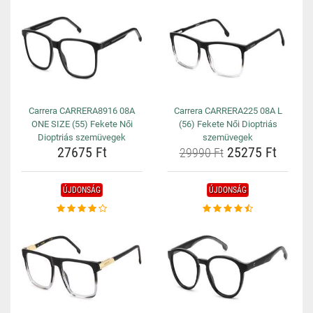
Carrera CARRERA8916 08A
Carrera CARRERA225 08A L
ONE SIZE (55) Fekete Női
(56) Fekete Női Dioptriás
Dioptriás szemüvegek
szemüvegek
27675 Ft
25275 Ft
29990 Ft
ÚJDONSÁG
ÚJDONSÁG