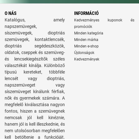
O NÁS
INFORMÁCIÓ
Katalógus, amely
Kedvezményes kuponok és
napszemüvegek,
promóciók
síszemüvegek, dioptriás
Minden kategória
szemüvegek, kontaktlencsék,
Minden márka
dioptriás segédeszközök,
Minden e-shop
oldatok, cseppek és szemüveg-
Újdonságok
és lencsekiegészítők széles
Kedvezmények
választékát kínálja. Különböző
típusú kereteket, többféle
lencsét vagy dioptriás,
napszemüveget vagy
síszemüveget kínálunk férfiak,
nők és gyermekek számára. A
megfelelő kiválasztása nagyon
fontos, hiszen a szemüvegnek
nemcsak jól kell kinéznie,
hanem jól is kell illeszkednie, és
nem utolsósorban megfelelően
kell betöltenie a funkcióját.