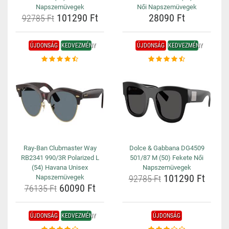
Napszemüvegek
Női Napszemüvegek
101290 Ft
28090 Ft
92785 Ft
ÚJDONSÁG
KEDVEZMÉNY
ÚJDONSÁG
KEDVEZMÉNY
Ray-Ban Clubmaster Way
Dolce & Gabbana DG4509
RB2341 990/3R Polarized L
501/87 M (50) Fekete Női
(54) Havana Unisex
Napszemüvegek
101290 Ft
Napszemüvegek
92785 Ft
60090 Ft
76135 Ft
ÚJDONSÁG
KEDVEZMÉNY
ÚJDONSÁG