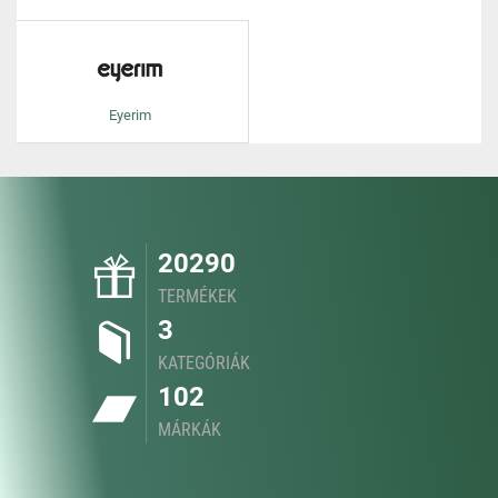
Eyerim
20290
TERMÉKEK
3
KATEGÓRIÁK
102
MÁRKÁK