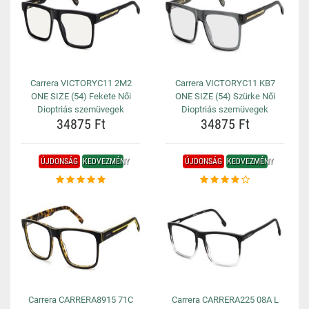
Carrera VICTORYC11 2M2
Carrera VICTORYC11 KB7
ONE SIZE (54) Fekete Női
ONE SIZE (54) Szürke Női
Dioptriás szemüvegek
Dioptriás szemüvegek
34875 Ft
34875 Ft
ÚJDONSÁG
KEDVEZMÉNY
ÚJDONSÁG
KEDVEZMÉNY
Carrera CARRERA8915 71C
Carrera CARRERA225 08A L