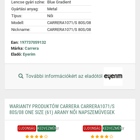
Lencse gyári színe:
Blue Gradient
Gyártási anyag:
Metal
Típus:
Női
Modell:
CARRERA1071/S 80S/08
Nickname:
CARRERA1071/S 80S/08
Ean:
197737059132
Márka:
Carrera
Eladó:
Eyerim
További információkért az eladótól
WARIANTY PRODUKTÓW CARRERA CARRERA1071/S
80S/08 ONE SIZE (61) ARANY NŐI NAPSZEMÜVEGEK
ÚJDONSÁG
KEDVEZMÉNY
ÚJDONSÁG
KEDVEZMÉNY