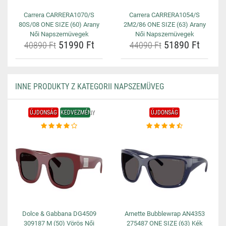
Carrera CARRERA1070/S
Carrera CARRERA1054/S
80S/08 ONE SIZE (60) Arany
2M2/86 ONE SIZE (63) Arany
Női Napszemüvegek
Női Napszemüvegek
51990 Ft
51890 Ft
40890 Ft
44090 Ft
INNE PRODUKTY Z KATEGORII NAPSZEMÜVEG
ÚJDONSÁG
KEDVEZMÉNY
ÚJDONSÁG
Dolce & Gabbana DG4509
Arnette Bubblewrap AN4353
309187 M (50) Vörös Női
275487 ONE SIZE (63) Kék