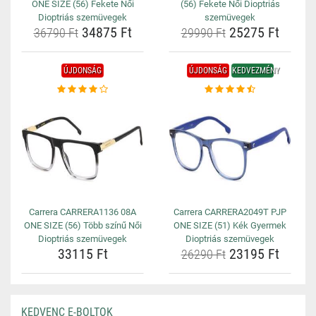
ONE SIZE (56) Fekete Női
(56) Fekete Női Dioptriás
Dioptriás szemüvegek
szemüvegek
34875 Ft
25275 Ft
36790 Ft
29990 Ft
ÚJDONSÁG
ÚJDONSÁG
KEDVEZMÉNY
Carrera CARRERA1136 08A
Carrera CARRERA2049T PJP
ONE SIZE (56) Több színű Női
ONE SIZE (51) Kék Gyermek
Dioptriás szemüvegek
Dioptriás szemüvegek
33115 Ft
23195 Ft
26290 Ft
KEDVENC E-BOLTOK