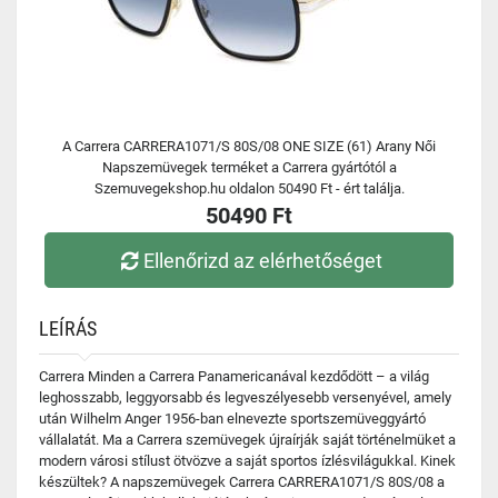
A Carrera CARRERA1071/S 80S/08 ONE SIZE (61) Arany Női
Napszemüvegek terméket a Carrera gyártótól a
Szemuvegekshop.hu oldalon 50490 Ft - ért találja.
50490 Ft
Ellenőrizd az elérhetőséget
LEÍRÁS
Carrera Minden a Carrera Panamericanával kezdődött – a világ
leghosszabb, leggyorsabb és legveszélyesebb versenyével, amely
után Wilhelm Anger 1956-ban elnevezte sportszemüveggyártó
vállalatát. Ma a Carrera szemüvegek újraírják saját történelmüket a
modern városi stílust ötvözve a saját sportos ízlésvilágukkal. Kinek
készültek? A napszemüvegek Carrera CARRERA1071/S 80S/08 a