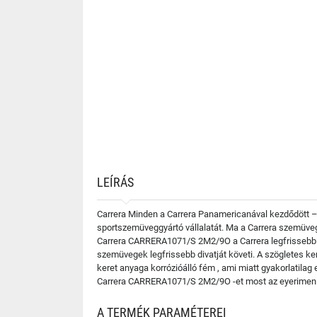
LEÍRÁS
Carrera Minden a Carrera Panamericanával kezdődött –
sportszemüveggyártó vállalatát. Ma a Carrera szemüvege
Carrera CARRERA1071/S 2M2/9O a Carrera legfrissebb ko
szemüvegek legfrissebb divatját követi. A szögletes k
keret anyaga korrózióálló fém , ami miatt gyakorlatila
Carrera CARRERA1071/S 2M2/9O -et most az eyerimen é
A TERMÉK PARAMÉTEREI