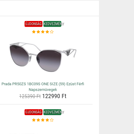
ÚJDONSÁG
KEDVEZMÉNY
Prada PR50ZS 1BC09S ONE SIZE (59) Ezüst Férfi
Napszemüvegek
122990 Ft
125390 Ft
ÚJDONSÁG
KEDVEZMÉNY