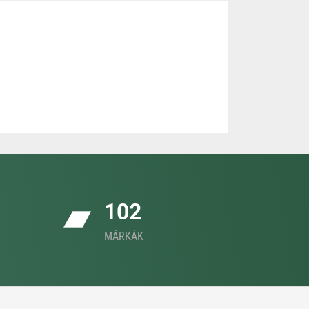
102
MÁRKÁK