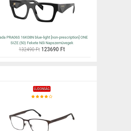
ada PRA06S 16K08N blue-light [non-prescription] ONE
SIZE (50) Fekete Női Napszemüvegek
123690 Ft
132490 Ft
ÚJDONSÁG