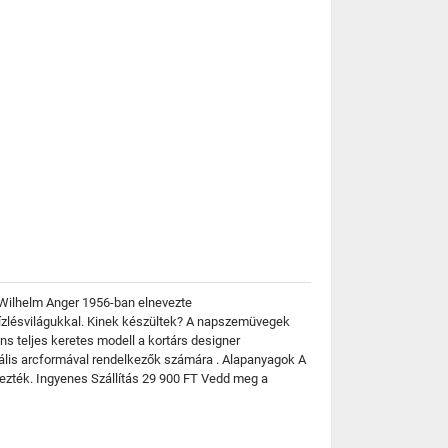
 Wilhelm Anger 1956-ban elnevezte
s ízlésvilágukkal. Kinek készültek? A napszemüvegek
s teljes keretes modell a kortárs designer
vális arcformával rendelkezők számára . Alapanyagok A
rvezték. Ingyenes Szállítás 29 900 FT Vedd meg a