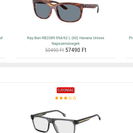
 M
Ray-Ban RB2389 954/62 L (60) Havana Unisex
Pr
Napszemüvegek
57490 Ft
50490 Ft
ÚJDONSÁG