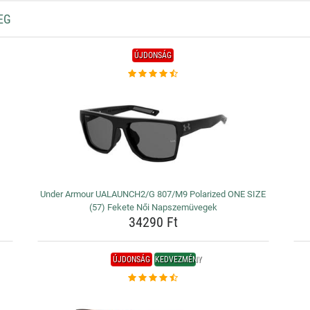
EG
ÚJDONSÁG
Under Armour UALAUNCH2/G 807/M9 Polarized ONE SIZE
(57) Fekete Női Napszemüvegek
34290 Ft
ÚJDONSÁG
KEDVEZMÉNY