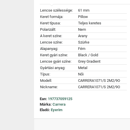
Lencse szélessége:
61 mm
Keret formája:
Pillow
Keret típusa:
Teljes keretes
Polarizált:
Nem
A keret színe:
Arany
Lencse színe:
Szürke
Alapanyag:
Fém
Keret gyári színe:
Black / Gold
Lencse gyári színe:
Grey Gradient
Gyártási anyag:
Metal
Típus:
Női
Modell:
CARRERA1071/S 2M2/9O
Nickname:
CARRERA1071/S 2M2/9O
Ean:
197737059125
Márka:
Carrera
Eladó:
Eyerim