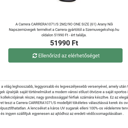
A Carrera CARRERA1071/S 2M2/9O ONE SIZE (61) Arany Női
Napszemüvegek terméket a Carrera gyártótól a Szemuvegekshop.hu
oldalon 51990 Ft - ért találja.
51990 Ft
Ellenőrizd az elérhetőséget
 a világ leghosszabb, leggyorsabb és legveszélyesebb versenyével, amely után
k újraírják saját történelmüket a modern városi stílust ötvözve a saját sporto
llekciójának részei, nagy gondossággal férfiak számára készítve. Ez az elegán
eret teszi a Carrera CARRERA1071/S modelljét tökéletes választássá kerek és o
g elpusztíthatatlan. A lencséket a káros UV sugarak elleni 100%-os védelemre te
s ingyen szállítjuk egyenesen az ajtódhoz az eredeti védőcsomagolásában .