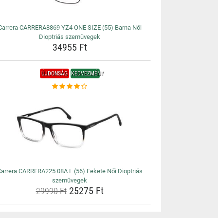
Carrera CARRERA8869 YZ4 ONE SIZE (55) Barna Női
Dioptriás szemüvegek
34955 Ft
ÚJDONSÁG
KEDVEZMÉNY
arrera CARRERA225 08A L (56) Fekete Női Dioptriás
szemüvegek
25275 Ft
29990 Ft