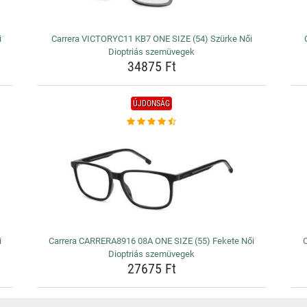
i
Carrera VICTORYC11 KB7 ONE SIZE (54) Szürke Női
Dioptriás szemüvegek
34875 Ft
ÚJDONSÁG
i
Carrera CARRERA8916 08A ONE SIZE (55) Fekete Női
C
Dioptriás szemüvegek
27675 Ft