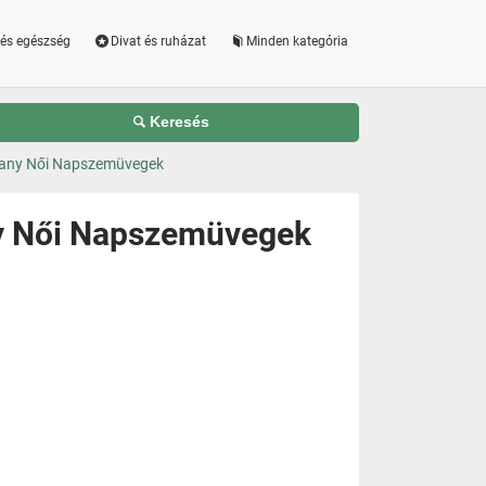
és egészség
Divat és ruházat
Minden kategória
Keresés
any Női Napszemüvegek
y Női Napszemüvegek