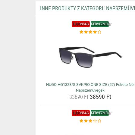
INNE PRODUKTY Z KATEGORII NAPSZEMÜV
ÚJDONSÁG
KEDVEZMÉNY
HUGO HG1328/S SVK/9O ONE SIZE (57) Fekete Női
Napszemüvegek
38590 Ft
33690 Ft
ÚJDONSÁG
KEDVEZMÉNY