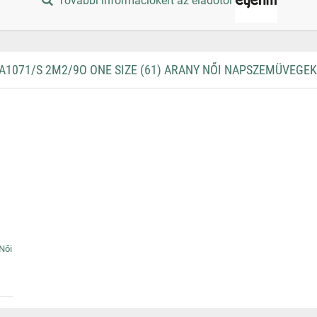
További információkért az eladótól
071/S 2M2/9O ONE SIZE (61) ARANY NŐI NAPSZEMÜVEGEK
Női