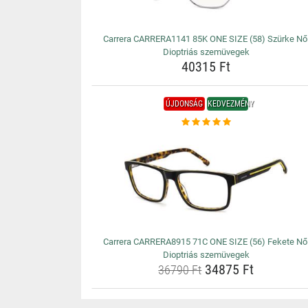
Carrera CARRERA1141 85K ONE SIZE (58) Szürke Nő
Dioptriás szemüvegek
40315 Ft
ÚJDONSÁG
KEDVEZMÉNY
Carrera CARRERA8915 71C ONE SIZE (56) Fekete Nő
Dioptriás szemüvegek
34875 Ft
36790 Ft