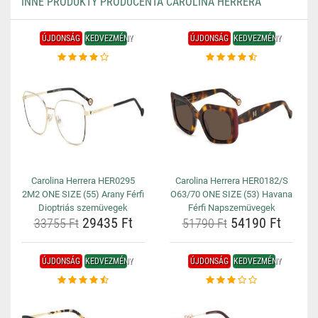
INNE PRODUKTY PRODUCENTA CAROLINA HERRERA
ÚJDONSÁG
KEDVEZMÉNY
ÚJDONSÁG
KEDVEZMÉNY
Carolina Herrera HER0295
Carolina Herrera HER0182/S
2M2 ONE SIZE (55) Arany Férfi
O63/70 ONE SIZE (53) Havana
Dioptriás szemüvegek
Férfi Napszemüvegek
29435 Ft
54190 Ft
33755 Ft
51790 Ft
ÚJDONSÁG
KEDVEZMÉNY
ÚJDONSÁG
KEDVEZMÉNY