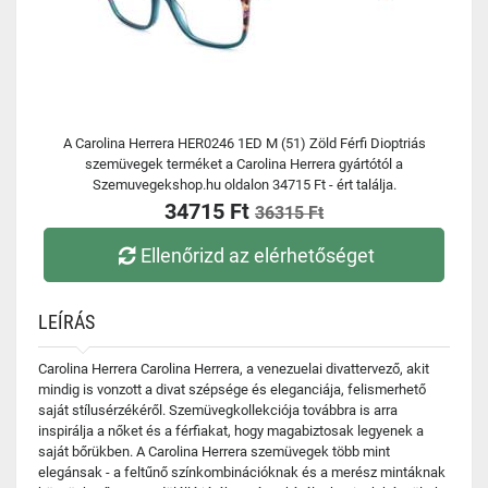
A Carolina Herrera HER0246 1ED M (51) Zöld Férfi Dioptriás
szemüvegek terméket a Carolina Herrera gyártótól a
Szemuvegekshop.hu oldalon 34715 Ft - ért találja.
34715 Ft
36315 Ft
Ellenőrizd az elérhetőséget
LEÍRÁS
Carolina Herrera Carolina Herrera, a venezuelai divattervező, akit
mindig is vonzott a divat szépsége és eleganciája, felismerhető
saját stílusérzékéről. Szemüvegkollekciója továbbra is arra
inspirálja a nőket és a férfiakat, hogy magabiztosak legyenek a
saját bőrükben. A Carolina Herrera szemüvegek több mint
elegánsak - a feltűnő színkombinációknak és a merész mintáknak