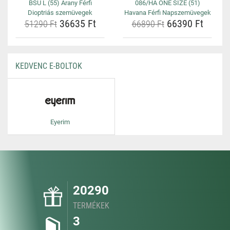
BSU L (55) Arany Férfi
086/HA ONE SIZE (51)
Dioptriás szemüvegek
Havana Férfi Napszemüvegek
36635 Ft
66390 Ft
51290 Ft
66890 Ft
KEDVENC E-BOLTOK
Eyerim
20290
TERMÉKEK
3