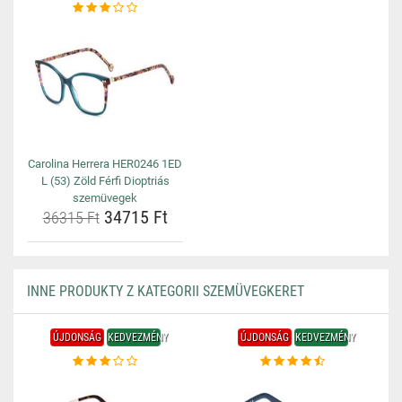
Carolina Herrera HER0246 1ED
L (53) Zöld Férfi Dioptriás
szemüvegek
34715 Ft
36315 Ft
INNE PRODUKTY Z KATEGORII SZEMÜVEGKERET
ÚJDONSÁG
KEDVEZMÉNY
ÚJDONSÁG
KEDVEZMÉNY