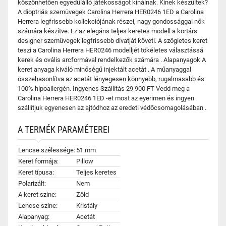
köszönhetően egyedülálló játékosságot kínálnak. Kinek készültek?
A dioptriás szemüvegek Carolina Herrera HER0246 1ED a Carolina
Herrera legfrissebb kollekciójának részei, nagy gondossággal nők
számára készítve. Ez az elegáns teljes keretes modell a kortárs
designer szemüvegek legfrissebb divatját követi. A szögletes keret
teszi a Carolina Herrera HER0246 modelljét tökéletes választássá
kerek és ovális arcformával rendelkezők számára . Alapanyagok A
keret anyaga kiváló minőségű injektált acetát . A műanyaggal
összehasonlítva az acetát lényegesen könnyebb, rugalmasabb és
100% hipoallergén. Ingyenes Szállítás 29 900 FT Vedd meg a
Carolina Herrera HER0246 1ED -et most az eyerimen és ingyen
szállítjuk egyenesen az ajtódhoz az eredeti védőcsomagolásában .
A TERMÉK PARAMÉTEREI
Lencse szélessége:
51 mm
Keret formája:
Pillow
Keret típusa:
Teljes keretes
Polarizált:
Nem
A keret színe:
Zöld
Lencse színe:
Kristály
Alapanyag:
Acetát