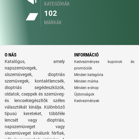
KATEGÓRIÁK
102
MÁRKÁK
O NÁS
INFORMÁCIÓ
Katalógus, amely
Kedvezményes kuponok és
napszemüvegek,
promóciók
síszemüvegek, dioptriás
Minden kategória
szemüvegek, kontaktlencsék,
Minden márka
dioptriás segédeszközök,
Minden e-shop
oldatok, cseppek és szemüveg-
Újdonságok
és lencsekiegészítők széles
Kedvezmények
választékát kínálja. Különböző
típusú kereteket, többféle
lencsét vagy dioptriás,
napszemüveget vagy
síszemüveget kínálunk férfiak,