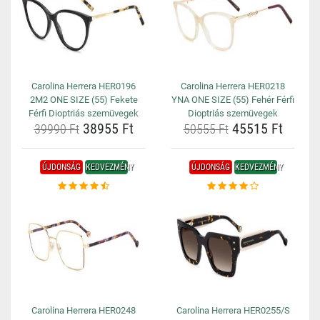
Carolina Herrera HER0196
Carolina Herrera HER0218
2M2 ONE SIZE (55) Fekete
YNA ONE SIZE (55) Fehér Férfi
Férfi Dioptriás szemüvegek
Dioptriás szemüvegek
38955 Ft
45515 Ft
39990 Ft
50555 Ft
ÚJDONSÁG
KEDVEZMÉNY
ÚJDONSÁG
KEDVEZMÉNY
Carolina Herrera HER0248
Carolina Herrera HER0255/S