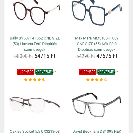
Bally BY5071-H 052 ONE SIZE
Max Mara MM5108-H 089
(50) Havana Férfi Dioptriás
ONE SIZE (55) Kék Férfi
szemüvegek
Dioptriás szemüvegek
64715 Ft
47675 Ft
88000 Ft
54290 Ft
ÚJDONSÁG
KEDVEZMÉNY
ÚJDONSÁG
KEDVEZMÉNY
Oakley Socket 5.5 OX3218-08
David Beckham DB1095 HEK