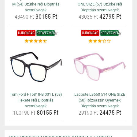
M (54) Szürke Női Dioptriás
ONE SIZE (57) Szürke Női
szemüvegek
Dioptriás szemüvegek
30155 Ft
42795 Ft
43490 Ft
43035 Ft
ÚJDONSÁG
KEDVEZMÉNY
ÚJDONSÁG
KEDVEZMÉNY
Tom Ford FT5818-B 001 L (53)
Lacoste L3650 514 ONE SIZE
Fekete Női Dioptriás
(50) Rózsaszín Gyermek
szemüvegek
Dioptriás szemüvegek
80155 Ft
24475 Ft
100190 Ft
29190 Ft