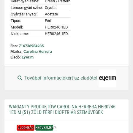
Keret gyári színe:
Green / Pattern
Lencse gyári színe:
Crystal
Gyártási anyag:
Acetate
Típus:
Férfi
Modell:
HER0246 1ED
Nickname:
HER0246 1ED
Ean:
716736984285
Márka:
Carolina Herrera
Eladó:
Eyerim
További információkért az eladótól
WARIANTY PRODUKTÓW CAROLINA HERRERA HER0246
1ED M (51) ZÖLD FÉRFI DIOPTRIÁS SZEMÜVEGEK
ÚJDONSÁG
KEDVEZMÉNY