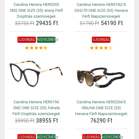
Carolina Herrera HER0295
Carolina Herrera HER0182/S
2M2 ONE SIZE (55) Arany Férfi
O63/70 ONE SIZE (53) Havana
Dioptriás szemüvegek
Férfi Napszemüvegek
29435 Ft
54190 Ft
33755 Ft
51790 Ft
ÚJDONSÁG
KEDVEZMÉNY
ÚJDONSÁG
Carolina Herrera HER0196
Carolina Herrera HER0254/S
2M2 ONE SIZE (55) Fekete
086/HA ONE SIZE (53)
Férfi Dioptriás szemüvegek
Havana Férfi Napszemüvegek
38955 Ft
76290 Ft
39990 Ft
ÚJDONSÁG
KEDVEZMÉNY
ÚJDONSÁG
KEDVEZMÉNY