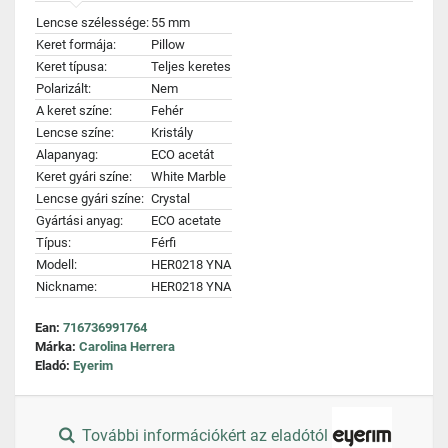
Lencse szélessége:
55 mm
Keret formája:
Pillow
Keret típusa:
Teljes keretes
Polarizált:
Nem
A keret színe:
Fehér
Lencse színe:
Kristály
Alapanyag:
ECO acetát
Keret gyári színe:
White Marble
Lencse gyári színe:
Crystal
Gyártási anyag:
ECO acetate
Típus:
Férfi
Modell:
HER0218 YNA
Nickname:
HER0218 YNA
Ean:
716736991764
Márka:
Carolina Herrera
Eladó:
Eyerim
További információkért az eladótól