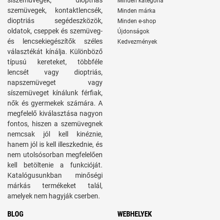
síszemüvegek, dioptriás
Minden kategória
szemüvegek, kontaktlencsék,
Minden márka
dioptriás segédeszközök,
Minden e-shop
oldatok, cseppek és szemüveg-
Újdonságok
és lencsekiegészítők széles
Kedvezmények
választékát kínálja. Különböző
típusú kereteket, többféle
lencsét vagy dioptriás,
napszemüveget vagy
síszemüveget kínálunk férfiak,
nők és gyermekek számára. A
megfelelő kiválasztása nagyon
fontos, hiszen a szemüvegnek
nemcsak jól kell kinéznie,
hanem jól is kell illeszkednie, és
nem utolsósorban megfelelően
kell betöltenie a funkcióját.
Katalógusunkban minőségi
márkás termékeket talál,
amelyek nem hagyják cserben.
BLOG
WEBHELYEK