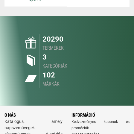
20290
TERMÉKEK
3
KATEGÓRIÁK
102
MÁRKÁK
O NÁS
INFORMÁCIÓ
Katalógus, amely
Kedvezményes kuponok és
napszemüvegek,
promóciók