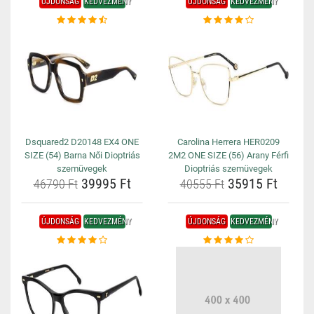
ÚJDONSÁG
KEDVEZMÉNY
ÚJDONSÁG
KEDVEZMÉNY
Dsquared2 D20148 EX4 ONE
Carolina Herrera HER0209
SIZE (54) Barna Női Dioptriás
2M2 ONE SIZE (56) Arany Férfi
szemüvegek
Dioptriás szemüvegek
39995 Ft
35915 Ft
46790 Ft
40555 Ft
ÚJDONSÁG
KEDVEZMÉNY
ÚJDONSÁG
KEDVEZMÉNY