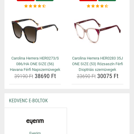
Carolina Herrera HER0273/S
Carolina Herrera HER0283 35J
086/HA ONE SIZE (56)
ONE SIZE (53) Rózsaszín Férfi
Havana Férfi Napszemüvegek
Dioptriás szemüvegek
38690 Ft
30075 Ft
39190 Ft
33690 Ft
KEDVENC E-BOLTOK
Eyerim