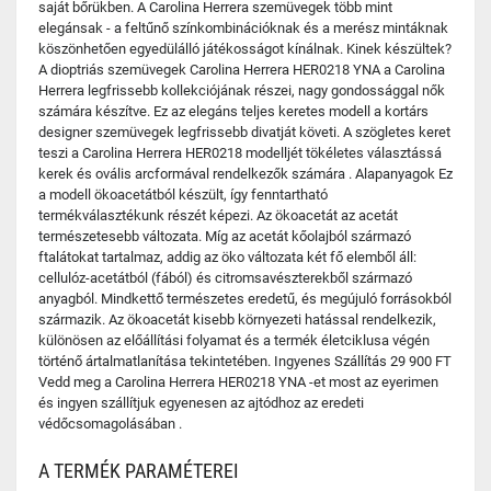
saját bőrükben. A Carolina Herrera szemüvegek több mint
elegánsak - a feltűnő színkombinációknak és a merész mintáknak
köszönhetően egyedülálló játékosságot kínálnak. Kinek készültek?
A dioptriás szemüvegek Carolina Herrera HER0218 YNA a Carolina
Herrera legfrissebb kollekciójának részei, nagy gondossággal nők
számára készítve. Ez az elegáns teljes keretes modell a kortárs
designer szemüvegek legfrissebb divatját követi. A szögletes keret
teszi a Carolina Herrera HER0218 modelljét tökéletes választássá
kerek és ovális arcformával rendelkezők számára . Alapanyagok Ez
a modell ökoacetátból készült, így fenntartható
termékválasztékunk részét képezi. Az ökoacetát az acetát
természetesebb változata. Míg az acetát kőolajból származó
ftalátokat tartalmaz, addig az öko változata két fő elemből áll:
cellulóz-acetátból (fából) és citromsavészterekből származó
anyagból. Mindkettő természetes eredetű, és megújuló forrásokból
származik. Az ökoacetát kisebb környezeti hatással rendelkezik,
különösen az előállítási folyamat és a termék életciklusa végén
történő ártalmatlanítása tekintetében. Ingyenes Szállítás 29 900 FT
Vedd meg a Carolina Herrera HER0218 YNA -et most az eyerimen
és ingyen szállítjuk egyenesen az ajtódhoz az eredeti
védőcsomagolásában .
A TERMÉK PARAMÉTEREI