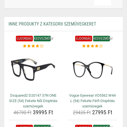
INNE PRODUKTY Z KATEGORII SZEMÜVEGKERET
ÚJDONSÁG
KEDVEZMÉNY
ÚJDONSÁG
KEDVEZMÉNY
Dsquared2 D20147 37N ONE
Vogue Eyewear VO5562 W44
SIZE (54) Fekete Női Dioptriás
L (54) Fekete Férfi Dioptriás
szemüvegek
szemüvegek
39995 Ft
27995 Ft
46790 Ft
29435 Ft