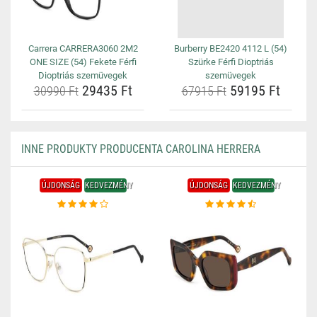
Carrera CARRERA3060 2M2
Burberry BE2420 4112 L (54)
ONE SIZE (54) Fekete Férfi
Szürke Férfi Dioptriás
Dioptriás szemüvegek
szemüvegek
29435 Ft
59195 Ft
30990 Ft
67915 Ft
INNE PRODUKTY PRODUCENTA CAROLINA HERRERA
ÚJDONSÁG
KEDVEZMÉNY
ÚJDONSÁG
KEDVEZMÉNY