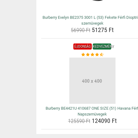
Burberry Evelyn BE2375 3001 L (53) Fekete Férfi Dioptr
szemüvegek
51275 Ft
56990 Ft
ÚJDONSÁG
KEDVEZMÉNY
Burberry BE4421U 410687 ONE SIZE (51) Havana Férf
Napszemüvegek
124090 Ft
125590 Ft