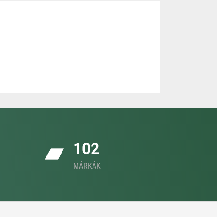
102
MÁRKÁK