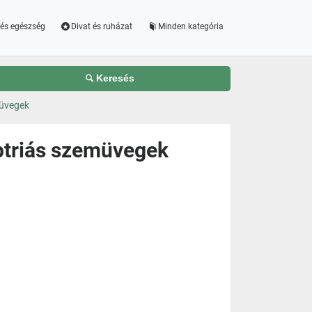
és egészség
Divat és ruházat
Minden kategória
Keresés
müvegek
ptriás szemüvegek