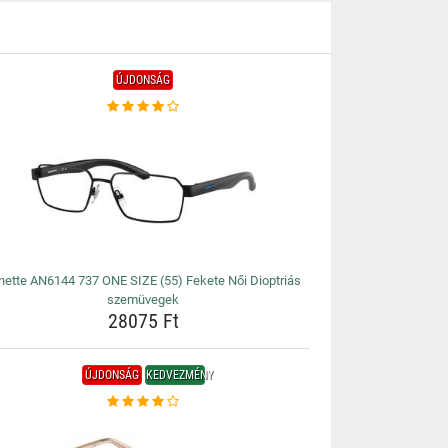
ÚJDONSÁG
nette AN6144 737 ONE SIZE (55) Fekete Női Dioptriás
szemüvegek
28075 Ft
ÚJDONSÁG
KEDVEZMÉNY