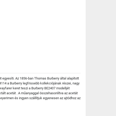
egyesíti. Az 1856-ban Thomas Burberry által alapított
 4114 a Burberry legfrissebb kollekciójának részei, nagy
wayfarer keret teszi a Burberry BE2407 modelljét
ktált acetát . A műanyaggal összehasonlítva az acetát
yerimen és ingyen szállítjuk egyenesen az ajtódhoz az