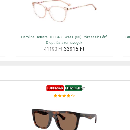
i
Carolina Herrera CH0043 FWM L (55) Rózsaszín Férfi
Gu
Dioptriás szemüvegek
33915 Ft
41190 Ft
ÚJDONSÁG
KEDVEZMÉNY