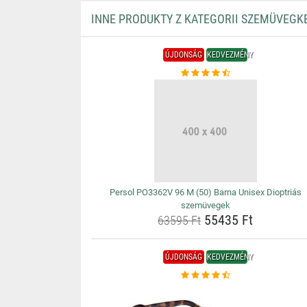
INNE PRODUKTY Z KATEGORII SZEMÜVEGK
ÚJDONSÁG
KEDVEZMÉNY
Persol PO3362V 96 M (50) Barna Unisex Dioptriás
szemüvegek
55435 Ft
63595 Ft
ÚJDONSÁG
KEDVEZMÉNY