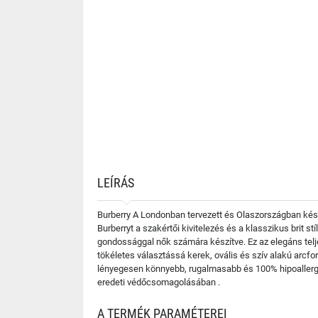
LEÍRÁS
Burberry A Londonban tervezett és Olaszországban kész
Burberryt a szakértői kivitelezés és a klasszikus brit s
gondossággal nők számára készítve. Ez az elegáns telje
tökéletes választássá kerek, ovális és szív alakú arcf
lényegesen könnyebb, rugalmasabb és 100% hipoallergé
eredeti védőcsomagolásában .
A TERMÉK PARAMÉTEREI