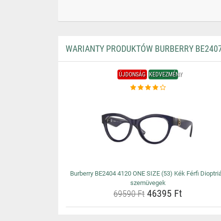
WARIANTY PRODUKTÓW BURBERRY BE2407 4
ÚJDONSÁG
KEDVEZMÉNY
Burberry BE2404 4120 ONE SIZE (53) Kék Férfi Dioptri
szemüvegek
46395 Ft
69590 Ft