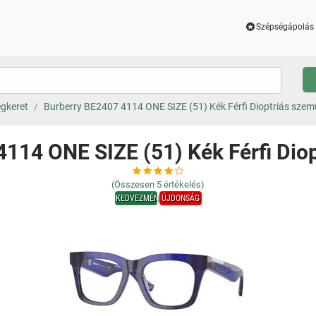
Szépségápolás 
gkeret
Burberry BE2407 4114 ONE SIZE (51) Kék Férfi Dioptriás sze
4114 ONE SIZE (51) Kék Férfi Dio
(Összesen
5
értékelés)
KEDVEZMÉNY
ÚJDONSÁG