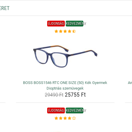
ERET
ÚJDONSÁG
KEDVEZMÉNY
BOSS BOSS1546 RTC ONE SIZE (50) Kék Gyermek
Ar
Dioptriás szemüvegek
25755 Ft
29490 Ft
ÚJDONSÁG
KEDVEZMÉNY