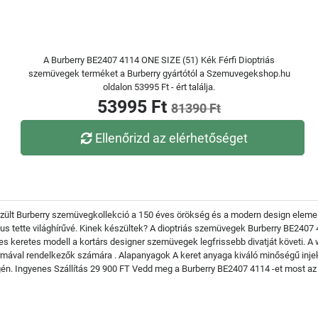
A Burberry BE2407 4114 ONE SIZE (51) Kék Férfi Dioptriás
szemüvegek terméket a Burberry gyártótól a Szemuvegekshop.hu
oldalon 53995 Ft - ért találja.
53995 Ft
81390 Ft
Ellenőrizd az elérhetőséget
ült Burberry szemüvegkollekció a 150 éves örökség és a modern design elemeit 
tílus tette világhírűvé. Kinek készültek? A dioptriás szemüvegek Burberry BE2407
s keretes modell a kortárs designer szemüvegek legfrissebb divatját követi. A 
ormával rendelkezők számára . Alapanyagok A keret anyaga kiváló minőségű inje
n. Ingyenes Szállítás 29 900 FT Vedd meg a Burberry BE2407 4114 -et most az e