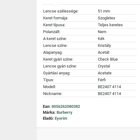
Lencse szélessége:
51 mm
Keret formája:
Szogletes
Keret típusa:
Teljes keretes
Polarizált:
Nem
A keret színe:
Kék
Lencse színe:
Kristály
Alapanyag:
Acetát
Keret gyári színe:
Check Blue
Lencse gyári színe:
Crystal
Gyártási anyag:
Acetate
Típus:
Férfi
Modell:
BE2407 4114
Nickname:
BE2407 4114
Ean:
8056262080382
Márka:
Burberry
Eladó:
Eyerim