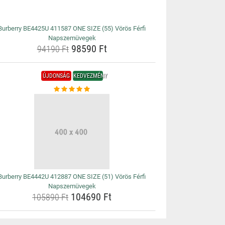
Burberry BE4425U 411587 ONE SIZE (55) Vörös Férfi
Napszemüvegek
98590 Ft
94190 Ft
ÚJDONSÁG
KEDVEZMÉNY
Burberry BE4442U 412887 ONE SIZE (51) Vörös Férfi
Napszemüvegek
104690 Ft
105890 Ft