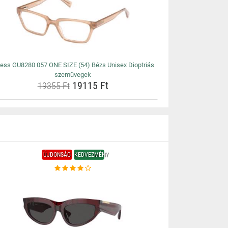
ess GU8280 057 ONE SIZE (54) Bézs Unisex Dioptriás
szemüvegek
19115 Ft
19355 Ft
ÚJDONSÁG
KEDVEZMÉNY