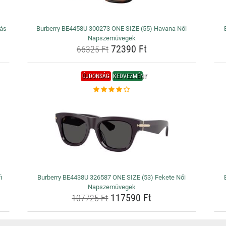
iás
Burberry BE4458U 300273 ONE SIZE (55) Havana Női
Napszemüvegek
72390 Ft
66325 Ft
ÚJDONSÁG
KEDVEZMÉNY
i
Burberry BE4438U 326587 ONE SIZE (53) Fekete Női
Napszemüvegek
117590 Ft
107725 Ft