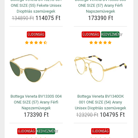
ONE SIZE (55) Fekete Unisex
ONE SIZE (57) Arany Férfi
Dioptriás szemüvegek
Napszemüvegek
114075 Ft
173390 Ft
134890 Ft
ÚJDONSÁG
ÚJDONSÁG
KEDVEZMÉNY
Bottega Veneta BV1330S 004
Bottega Veneta BV1340OK
ONE SIZE (57) Arany Férfi
001 ONE SIZE (54) Arany
Napszemüvegek
Unisex Dioptriás szemüvegek
173390 Ft
104795 Ft
123290 Ft
ÚJDONSÁG
KEDVEZMÉNY
ÚJDONSÁG