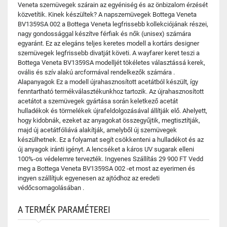
Veneta szemüvegek szárain az egyéniség és az önbizalom érzését
közvetítik. Kinek készültek? A napszemüvegek Bottega Veneta
BV1359SA 002 a Bottega Veneta legfrissebb kollekciójának részei,
nagy gondossággal készítve férfiak és nők (unisex) számára
egyaránt. Ez az elegáns teljes keretes modell a kortárs designer
szemüvegek legfrissebb divatját követi. A wayfarer keret teszi a
Bottega Veneta BV1359SA modelljét tökéletes választássá kerek,
ovális és szív alakú arcformával rendelkezők számára .
Alapanyagok Ez a modell újrahasznosított acetátból készült, így
fenntartható termékválasztékunkhoz tartozik. Az újrahasznosított
acetátot a szemüvegek gyártása során keletkező acetát
hulladékok és törmelékek újrafeldolgozásával állítják elő. Ahelyett,
hogy kidobnák, ezeket az anyagokat összegyűjtik, megtisztítják,
majd új acetátfóliává alakítják, amelyből új szemüvegek
készülhetnek. Ez a folyamat segít csökkenteni a hulladékot és az
új anyagok iránti igényt. A lencséket a káros UV sugarak elleni
100%-os védelemre tervezték. Ingyenes Szállítás 29 900 FT Vedd
meg a Bottega Veneta BV1359SA 002 -et most az eyerimen és
ingyen szállítjuk egyenesen az ajtódhoz az eredeti
védőcsomagolásában .
A TERMÉK PARAMÉTEREI