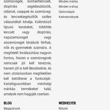
szemüvegek, kontaktlencsék,
Minden márka
dioptriás segédeszközök,
Minden e-shop
oldatok, cseppek és szemüveg-
Újdonságok
és lencsekiegészítők széles
Kedvezmények
választékát kínálja. Különböző
típusú kereteket, többféle
lencsét vagy dioptriás,
napszemüveget vagy
síszemüveget kínálunk férfiak,
nők és gyermekek számára. A
megfelelő kiválasztása nagyon
fontos, hiszen a szemüvegnek
nemcsak jól kell kinéznie,
hanem jól is kell illeszkednie, és
nem utolsósorban megfelelően
kell betöltenie a funkcióját.
Katalógusunkban minőségi
márkás termékeket talál,
amelyek nem hagyják cserben.
BLOG
WEBHELYEK
Magazinunk
Rólunk