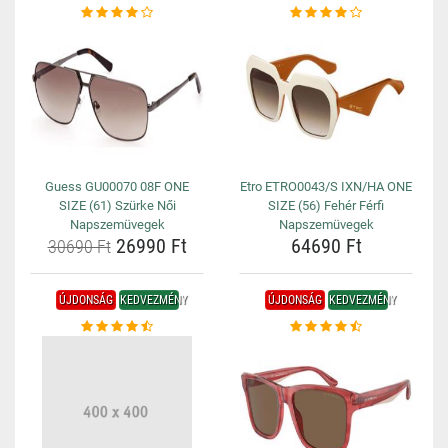
Guess GU00070 08F ONE
Etro ETRO0043/S IXN/HA ONE
SIZE (61) Szürke Női
SIZE (56) Fehér Férfi
Napszemüvegek
Napszemüvegek
26990 Ft
64690 Ft
30690 Ft
ÚJDONSÁG
KEDVEZMÉNY
ÚJDONSÁG
KEDVEZMÉNY