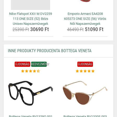
Nike Flatspot XXII M DV2259
Emporio Armani EA4208
113 ONE SIZE (52) Bézs
605373 ONE SIZE (56) Vörös
Unisex Napszemüvegek
Női Napszemüvegek
30690 Ft
51090 Ft
25390 Ft
46490 Ft
INNE PRODUKTY PRODUCENTA BOTTEGA VENETA
ÚJDONSÁG
KEDVEZMÉNY
ÚJDONSÁG
Bottega Veneta BV1329O 001
Bottega Veneta BV1330S 003