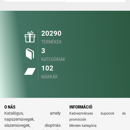
20290
TERMÉKEK
3
KATEGÓRIÁK
102
MÁRKÁK
O NÁS
INFORMÁCIÓ
Katalógus, amely
Kedvezményes kuponok és
napszemüvegek,
promóciók
síszemüvegek, dioptriás
Minden kategória