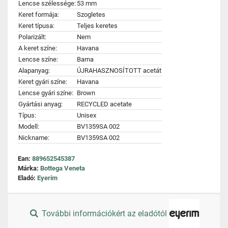
Lencse szélessége:
53 mm
Keret formája:
Szogletes
Keret típusa:
Teljes keretes
Polarizált:
Nem
A keret színe:
Havana
Lencse színe:
Barna
Alapanyag:
ÚJRAHASZNOSÍTOTT acetát
Keret gyári színe:
Havana
Lencse gyári színe:
Brown
Gyártási anyag:
RECYCLED acetate
Típus:
Unisex
Modell:
BV1359SA 002
Nickname:
BV1359SA 002
Ean:
889652545387
Márka:
Bottega Veneta
Eladó:
Eyerim
További információkért az eladótól