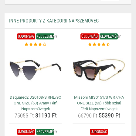
INNE PRODUKTY Z KATEGORII NAPSZEMÜVEG
ÚJDONSÁG
KEDVEZMÉNY
ÚJDONSÁG
KEDVEZMÉNY
Dsquared2 D20108/S RHL/9O
Missoni MIS0151/S WR7/HA
ONE SIZE (63) Arany Férfi
ONE SIZE (53) Több színű
Napszemüvegek
Férfi Napszemüvegek
81190 Ft
55390 Ft
75055 Ft
66790 Ft
ÚJDONSÁG
KEDVEZMÉNY
ÚJDONSÁG