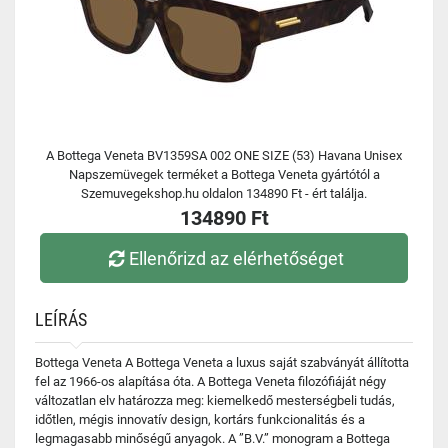
A Bottega Veneta BV1359SA 002 ONE SIZE (53) Havana Unisex
Napszemüvegek terméket a Bottega Veneta gyártótól a
Szemuvegekshop.hu oldalon 134890 Ft - ért találja.
134890 Ft
Ellenőrizd az elérhetőséget
LEÍRÁS
Bottega Veneta A Bottega Veneta a luxus saját szabványát állította
fel az 1966-os alapítása óta. A Bottega Veneta filozófiáját négy
változatlan elv határozza meg: kiemelkedő mesterségbeli tudás,
időtlen, mégis innovatív design, kortárs funkcionalitás és a
legmagasabb minőségű anyagok. A ”B.V.” monogram a Bottega