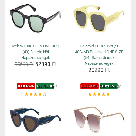
Web WE0361 05N ONE SIZE
Polaroid PLD6212/S/X
(49) Fekete Női
40G/M9 Polarized ONE SIZE
Napszemüvegek
(54) Sárga Unisex
52890 Ft
55690 Ft
Napszemüvegek
20290 Ft
ÚJDONSÁG
KEDVEZMÉNY
ÚJDONSÁG
KEDVEZMÉNY