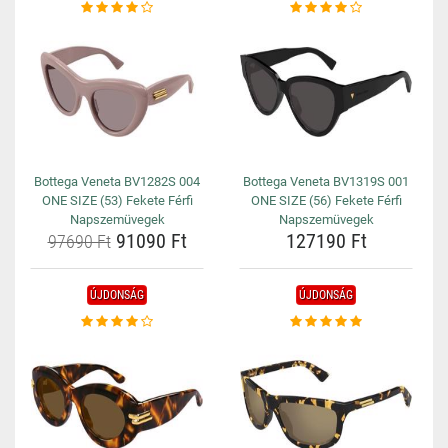
Bottega Veneta BV1282S 004
Bottega Veneta BV1319S 001
ONE SIZE (53) Fekete Férfi
ONE SIZE (56) Fekete Férfi
Napszemüvegek
Napszemüvegek
91090 Ft
127190 Ft
97690 Ft
ÚJDONSÁG
ÚJDONSÁG