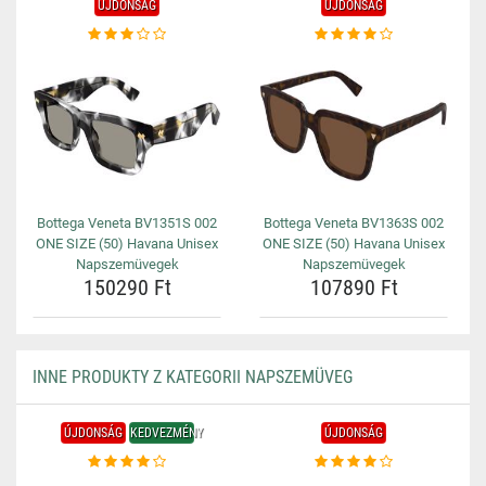
ÚJDONSÁG
ÚJDONSÁG
Bottega Veneta BV1351S 002
Bottega Veneta BV1363S 002
ONE SIZE (50) Havana Unisex
ONE SIZE (50) Havana Unisex
Napszemüvegek
Napszemüvegek
150290 Ft
107890 Ft
INNE PRODUKTY Z KATEGORII NAPSZEMÜVEG
ÚJDONSÁG
KEDVEZMÉNY
ÚJDONSÁG