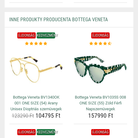
INNE PRODUKTY PRODUCENTA BOTTEGA VENETA
ÚJDONSÁG
KEDVEZMÉNY
ÚJDONSÁG
Bottega Veneta BV1340OK
Bottega Veneta BV1035S 008
001 ONE SIZE (54) Arany
ONE SIZE (55) Zöld Férfi
Unisex Dioptriás szemüvegek
Napszemüvegek
104795 Ft
157990 Ft
123290 Ft
ÚJDONSÁG
KEDVEZMÉNY
ÚJDONSÁG