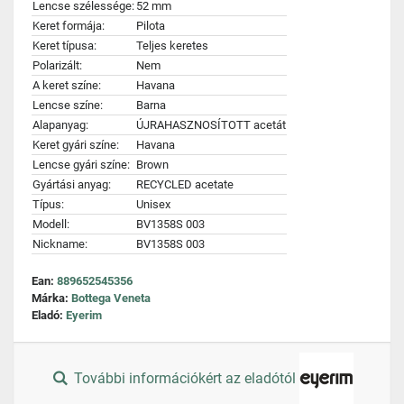
Lencse szélessége:
52 mm
Keret formája:
Pilota
Keret típusa:
Teljes keretes
Polarizált:
Nem
A keret színe:
Havana
Lencse színe:
Barna
Alapanyag:
ÚJRAHASZNOSÍTOTT acetát
Keret gyári színe:
Havana
Lencse gyári színe:
Brown
Gyártási anyag:
RECYCLED acetate
Típus:
Unisex
Modell:
BV1358S 003
Nickname:
BV1358S 003
Ean:
889652545356
Márka:
Bottega Veneta
Eladó:
Eyerim
További információkért az eladótól