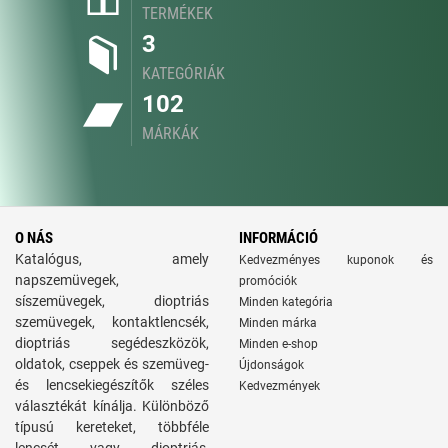
TERMÉKEK
3
KATEGÓRIÁK
102
MÁRKÁK
O NÁS
INFORMÁCIÓ
Katalógus, amely
Kedvezményes kuponok és
napszemüvegek,
promóciók
síszemüvegek, dioptriás
Minden kategória
szemüvegek, kontaktlencsék,
Minden márka
dioptriás segédeszközök,
Minden e-shop
oldatok, cseppek és szemüveg-
Újdonságok
és lencsekiegészítők széles
Kedvezmények
választékát kínálja. Különböző
típusú kereteket, többféle