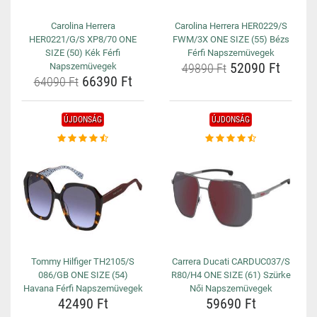
Carolina Herrera
Carolina Herrera HER0229/S
HER0221/G/S XP8/70 ONE
FWM/3X ONE SIZE (55) Bézs
SIZE (50) Kék Férfi
Férfi Napszemüvegek
52090 Ft
Napszemüvegek
49890 Ft
66390 Ft
64090 Ft
ÚJDONSÁG
ÚJDONSÁG
Tommy Hilfiger TH2105/S
Carrera Ducati CARDUC037/S
086/GB ONE SIZE (54)
R80/H4 ONE SIZE (61) Szürke
Havana Férfi Napszemüvegek
Női Napszemüvegek
42490 Ft
59690 Ft