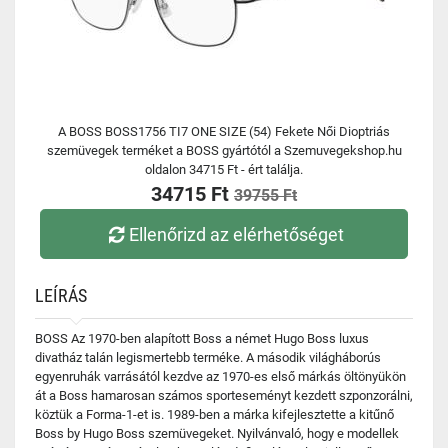
A BOSS BOSS1756 TI7 ONE SIZE (54) Fekete Női Dioptriás
szemüvegek terméket a BOSS gyártótól a Szemuvegekshop.hu
oldalon 34715 Ft - ért találja.
34715 Ft
39755 Ft
Ellenőrizd az elérhetőséget
LEÍRÁS
BOSS Az 1970-ben alapított Boss a német Hugo Boss luxus
divatház talán legismertebb terméke. A második világháborús
egyenruhák varrásától kezdve az 1970-es első márkás öltönyükön
át a Boss hamarosan számos sporteseményt kezdett szponzorálni,
köztük a Forma-1-et is. 1989-ben a márka kifejlesztette a kitűnő
Boss by Hugo Boss szemüvegeket. Nyilvánvaló, hogy e modellek