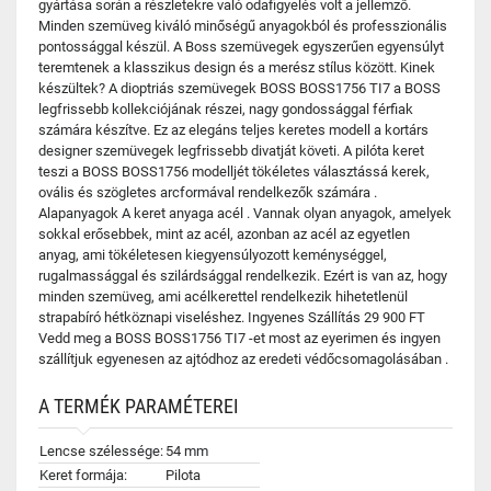
gyártása során a részletekre való odafigyelés volt a jellemző.
Minden szemüveg kiváló minőségű anyagokból és professzionális
pontossággal készül. A Boss szemüvegek egyszerűen egyensúlyt
teremtenek a klasszikus design és a merész stílus között. Kinek
készültek? A dioptriás szemüvegek BOSS BOSS1756 TI7 a BOSS
legfrissebb kollekciójának részei, nagy gondossággal férfiak
számára készítve. Ez az elegáns teljes keretes modell a kortárs
designer szemüvegek legfrissebb divatját követi. A pilóta keret
teszi a BOSS BOSS1756 modelljét tökéletes választássá kerek,
ovális és szögletes arcformával rendelkezők számára .
Alapanyagok A keret anyaga acél . Vannak olyan anyagok, amelyek
sokkal erősebbek, mint az acél, azonban az acél az egyetlen
anyag, ami tökéletesen kiegyensúlyozott keménységgel,
rugalmassággal és szilárdsággal rendelkezik. Ezért is van az, hogy
minden szemüveg, ami acélkerettel rendelkezik hihetetlenül
strapabíró hétköznapi viseléshez. Ingyenes Szállítás 29 900 FT
Vedd meg a BOSS BOSS1756 TI7 -et most az eyerimen és ingyen
szállítjuk egyenesen az ajtódhoz az eredeti védőcsomagolásában .
A TERMÉK PARAMÉTEREI
Lencse szélessége:
54 mm
Keret formája:
Pilota