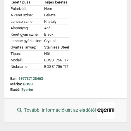
Keret típusa:
Teljes keretes
Polarizált:
Nem
A keret színe:
Fekete
Lencse színe:
Kristály
Alapanyag:
Acél
Keret gyári színe:
Black
Lencse gyári színe:
Crystal
Gyártási anyag:
Stainless Steel
Típus:
Női
Modell:
BOSS1756 TI7
Nickname:
BOSS1756 TI7
Ean:
197737128463
Márka:
BOSS
Eladó:
Eyerim
További információkért az eladótól