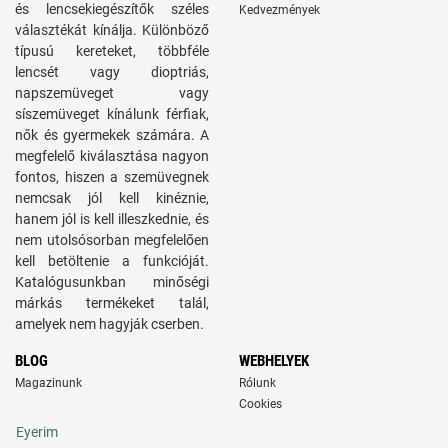
és lencsekiegészítők széles
Kedvezmények
választékát kínálja. Különböző
típusú kereteket, többféle
lencsét vagy dioptriás,
napszemüveget vagy
síszemüveget kínálunk férfiak,
nők és gyermekek számára. A
megfelelő kiválasztása nagyon
fontos, hiszen a szemüvegnek
nemcsak jól kell kinéznie,
hanem jól is kell illeszkednie, és
nem utolsósorban megfelelően
kell betöltenie a funkcióját.
Katalógusunkban minőségi
márkás termékeket talál,
amelyek nem hagyják cserben.
BLOG
WEBHELYEK
Magazinunk
Rólunk
Cookies
Eyerim