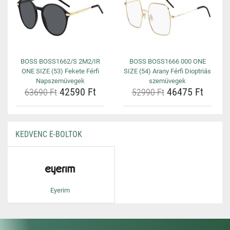
BOSS BOSS1662/S 2M2/IR
BOSS BOSS1666 000 ONE
ONE SIZE (53) Fekete Férfi
SIZE (54) Arany Férfi Dioptriás
Napszemüvegek
szemüvegek
42590 Ft
46475 Ft
63690 Ft
52990 Ft
KEDVENC E-BOLTOK
Eyerim