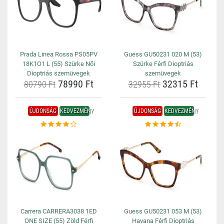
Prada Linea Rossa PS05PV
Guess GU50231 020 M (53)
18K1O1 L (55) Szürke Női
Szürke Férfi Dioptriás
Dioptriás szemüvegek
szemüvegek
78990 Ft
32315 Ft
80790 Ft
32955 Ft
ÚJDONSÁG
KEDVEZMÉNY
ÚJDONSÁG
KEDVEZMÉNY
Carrera CARRERA3038 1ED
Guess GU50231 053 M (53)
ONE SIZE (55) Zöld Férfi
Havana Férfi Dioptriás