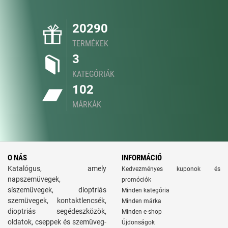
20290
TERMÉKEK
3
KATEGÓRIÁK
102
MÁRKÁK
O NÁS
INFORMÁCIÓ
Katalógus, amely
Kedvezményes kuponok és
napszemüvegek,
promóciók
síszemüvegek, dioptriás
Minden kategória
szemüvegek, kontaktlencsék,
Minden márka
dioptriás segédeszközök,
Minden e-shop
oldatok, cseppek és szemüveg-
Újdonságok