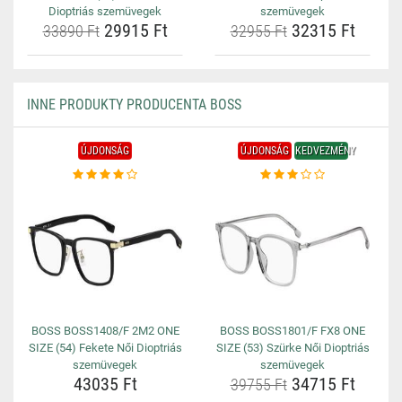
Dioptriás szemüvegek
szemüvegek
29915 Ft
32315 Ft
33890 Ft
32955 Ft
INNE PRODUKTY PRODUCENTA BOSS
ÚJDONSÁG
ÚJDONSÁG
KEDVEZMÉNY
BOSS BOSS1408/F 2M2 ONE
BOSS BOSS1801/F FX8 ONE
SIZE (54) Fekete Női Dioptriás
SIZE (53) Szürke Női Dioptriás
szemüvegek
szemüvegek
43035 Ft
34715 Ft
39755 Ft