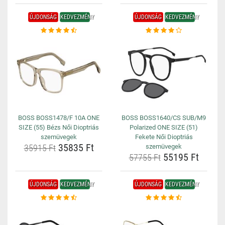
ÚJDONSÁG
KEDVEZMÉNY
ÚJDONSÁG
KEDVEZMÉNY
BOSS BOSS1478/F 10A ONE
BOSS BOSS1640/CS SUB/M9
SIZE (55) Bézs Női Dioptriás
Polarized ONE SIZE (51)
szemüvegek
Fekete Női Dioptriás
35835 Ft
35915 Ft
szemüvegek
55195 Ft
57755 Ft
ÚJDONSÁG
KEDVEZMÉNY
ÚJDONSÁG
KEDVEZMÉNY