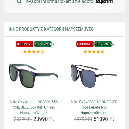
További információkért az eladótól
INNE PRODUKTY Z KATEGORII NAPSZEMÜVEG
ÚJDONSÁG
KEDVEZMÉNY
ÚJDONSÁG
KEDVEZMÉNY
Nike Sky Ascent DQ0801 556
Nike EV24008 010 ONE SIZE
ONE SIZE (55) Kék Unisex
(56) Fekete Női
Napszemüvegek
Napszemüvegek
23990 Ft
51390 Ft
23290 Ft
49790 Ft