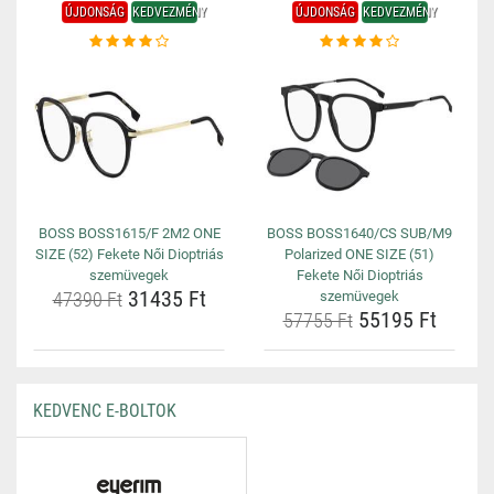
ÚJDONSÁG
KEDVEZMÉNY
ÚJDONSÁG
KEDVEZMÉNY
BOSS BOSS1615/F 2M2 ONE
BOSS BOSS1640/CS SUB/M9
SIZE (52) Fekete Női Dioptriás
Polarized ONE SIZE (51)
szemüvegek
Fekete Női Dioptriás
31435 Ft
47390 Ft
szemüvegek
55195 Ft
57755 Ft
KEDVENC E-BOLTOK