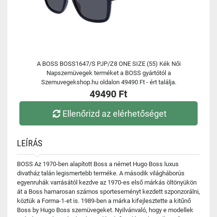
A BOSS BOSS1647/S PJP/Z8 ONE SIZE (55) Kék Női
Napszemüvegek terméket a BOSS gyártótól a
Szemuvegekshop.hu oldalon 49490 Ft - ért találja.
49490 Ft
Ellenőrizd az elérhetőséget
LEÍRÁS
BOSS Az 1970-ben alapított Boss a német Hugo Boss luxus
divatház talán legismertebb terméke. A második világháborús
egyenruhák varrásától kezdve az 1970-es első márkás öltönyükön
át a Boss hamarosan számos sporteseményt kezdett szponzorálni,
köztük a Forma-1-et is. 1989-ben a márka kifejlesztette a kitűnő
Boss by Hugo Boss szemüvegeket. Nyilvánvaló, hogy e modellek