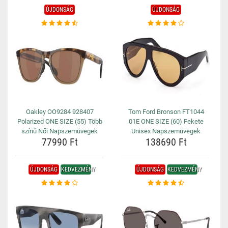
ÚJDONSÁG
ÚJDONSÁG
Oakley OO9284 928407
Tom Ford Bronson FT1044
Polarized ONE SIZE (55) Több
01E ONE SIZE (60) Fekete
színű Női Napszemüvegek
Unisex Napszemüvegek
77990 Ft
138690 Ft
ÚJDONSÁG
KEDVEZMÉNY
ÚJDONSÁG
KEDVEZMÉNY