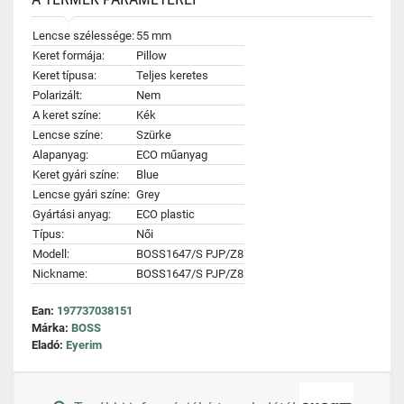
Lencse szélessége:
55 mm
Keret formája:
Pillow
Keret típusa:
Teljes keretes
Polarizált:
Nem
A keret színe:
Kék
Lencse színe:
Szürke
Alapanyag:
ECO műanyag
Keret gyári színe:
Blue
Lencse gyári színe:
Grey
Gyártási anyag:
ECO plastic
Típus:
Női
Modell:
BOSS1647/S PJP/Z8
Nickname:
BOSS1647/S PJP/Z8
Ean:
197737038151
Márka:
BOSS
Eladó:
Eyerim