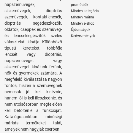
napszemüvegek,
promóciók
síszemüvegek, dioptriás
Minden kategória
szemüvegek, kontaktlencsék,
Minden márka
dioptriás segédeszközök,
Minden e-shop
oldatok, cseppek és szemüveg-
Újdonságok
és lencsekiegészítők széles
Kedvezmények
választékát kínálja. Különböző
típusú kereteket, többféle
lencsét vagy dioptriás,
napszemüveget vagy
síszemüveget kínálunk férfiak,
nők és gyermekek számára. A
megfelelő kiválasztása nagyon
fontos, hiszen a szemüvegnek
nemcsak jól kell kinéznie,
hanem jól is kell illeszkednie, és
nem utolsósorban megfelelően
kell betöltenie a funkcióját.
Katalógusunkban minőségi
márkás termékeket talál,
amelyek nem hagyják cserben.