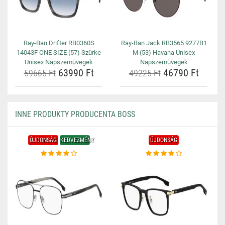
Ray-Ban Drifter RB0360S
Ray-Ban Jack RB3565 9277B1
14043F ONE SIZE (57) Szürke
M (53) Havana Unisex
Unisex Napszemüvegek
Napszemüvegek
63990 Ft
46790 Ft
59665 Ft
49225 Ft
INNE PRODUKTY PRODUCENTA BOSS
ÚJDONSÁG
KEDVEZMÉNY
ÚJDONSÁG