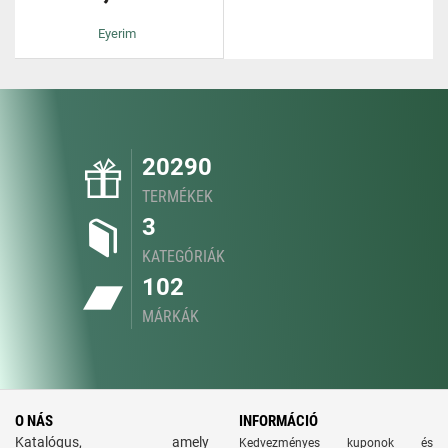
Eyerim
20290
TERMÉKEK
3
KATEGÓRIÁK
102
MÁRKÁK
O NÁS
INFORMÁCIÓ
Katalógus, amely
Kedvezményes kuponok és