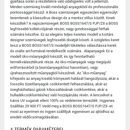
gyártása során a részletekre való odafigyelés volt a jellemző.
Minden szemüveg kiváló minőségű anyagokból és professzionális
pontossággal készül. A Boss szemüvegek egyszerűen egyensúlyt
teremtenek a klasszikus design és a merész stílus között. Kinek
készültek? A napszemüvegek BOSS BOSS1647/S PJP/Z8 a BOSS
legfrissebb kollekciójának részei, nagy gondossággal férfiak
számára készítve. Ez az elegáns teljes keretes modell a kortárs
designer szemüvegek legfrissebb divatját követi. A szögletes keret
teszi a BOSS BOSS1647/S modelljét tökéletes választássá kerek
és ovális arcformával rendelkezők számára . Alapanyagok Ez a
modell öko-műanyagból készült, és így fenntartható
termékválasztékunk része. Az öko-műanyagok vagy megújuló
erőforrásokból (a bioműanyagokhoz hasonlóan), vagy
újrahasznosított műanyagból készülnek. Az "öko-műanyag"
kifejezés az anyag kisebb környezeti hatását hangsúlyozza, akár a
fosszilis tüzelőanyagok csökkentett felhasználása, akár az
üvegházhatású gázok kibocsátásának csökkentése, akár a
hulladékcsökkentéshez való hozzájárulás révén. A lencséket a
káros UV sugarak elleni 100%-os védelemre tervezték. Ingyenes
Szállítás 29 900 FT Vedd meg a BOSS BOSS1647/S PJP/Z8 -et
most az eyerimen és ingyen szállítjuk egyenesen az ajtódhoz az
eredeti védőcsomagolásában .
A TERMÉK PARAMÉTEREI