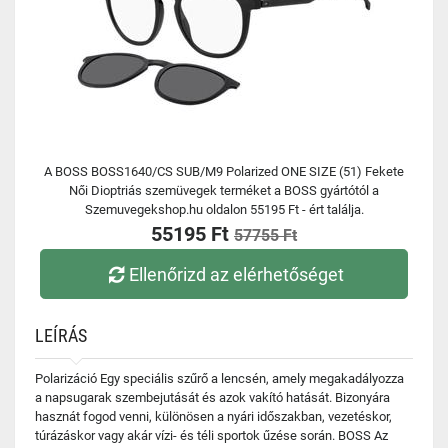
A BOSS BOSS1640/CS SUB/M9 Polarized ONE SIZE (51) Fekete
Női Dioptriás szemüvegek terméket a BOSS gyártótól a
Szemuvegekshop.hu oldalon 55195 Ft - ért találja.
55195 Ft
57755 Ft
Ellenőrizd az elérhetőséget
LEÍRÁS
Polarizáció Egy speciális szűrő a lencsén, amely megakadályozza
a napsugarak szembejutását és azok vakító hatását. Bizonyára
hasznát fogod venni, különösen a nyári időszakban, vezetéskor,
túrázáskor vagy akár vízi- és téli sportok űzése során. BOSS Az