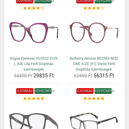
ÚJDONSÁG
KEDVEZMÉNY
ÚJDONSÁG
KEDVEZMÉNY
Vogue Eyewear VO5522 3103
Burberry Alisson BE2365 4022
L (54) Lila Férfi Dioptriás
ONE SIZE (51) Vörös Férfi
szemüvegek
Dioptriás szemüvegek
29835 Ft
56315 Ft
34490 Ft
62490 Ft
ÚJDONSÁG
KEDVEZMÉNY
ÚJDONSÁG
KEDVEZMÉNY