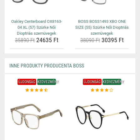
Oakley Centerboard OX8163-
BOSS BOSS1493 XBO ONE
04 XL (57) Szürke Női
SIZE (55) Szürke Női Dioptriás
Dioptriás szemüvegek
szemüvegek
24635 Ft
30395 Ft
35890 Ft
38090 Ft
INNE PRODUKTY PRODUCENTA BOSS
ÚJDONSÁG
KEDVEZMÉNY
ÚJDONSÁG
KEDVEZMÉNY