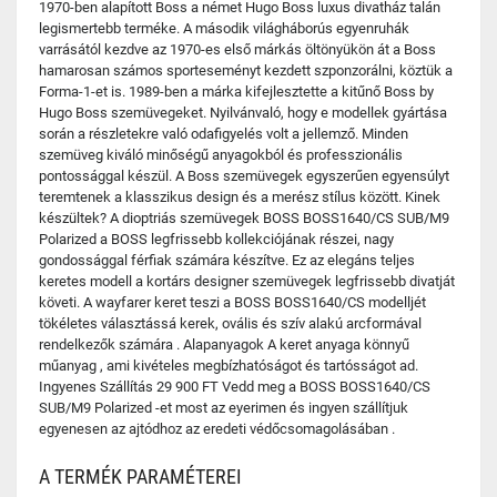
1970-ben alapított Boss a német Hugo Boss luxus divatház talán
legismertebb terméke. A második világháborús egyenruhák
varrásától kezdve az 1970-es első márkás öltönyükön át a Boss
hamarosan számos sporteseményt kezdett szponzorálni, köztük a
Forma-1-et is. 1989-ben a márka kifejlesztette a kitűnő Boss by
Hugo Boss szemüvegeket. Nyilvánvaló, hogy e modellek gyártása
során a részletekre való odafigyelés volt a jellemző. Minden
szemüveg kiváló minőségű anyagokból és professzionális
pontossággal készül. A Boss szemüvegek egyszerűen egyensúlyt
teremtenek a klasszikus design és a merész stílus között. Kinek
készültek? A dioptriás szemüvegek BOSS BOSS1640/CS SUB/M9
Polarized a BOSS legfrissebb kollekciójának részei, nagy
gondossággal férfiak számára készítve. Ez az elegáns teljes
keretes modell a kortárs designer szemüvegek legfrissebb divatját
követi. A wayfarer keret teszi a BOSS BOSS1640/CS modelljét
tökéletes választássá kerek, ovális és szív alakú arcformával
rendelkezők számára . Alapanyagok A keret anyaga könnyű
műanyag , ami kivételes megbízhatóságot és tartósságot ad.
Ingyenes Szállítás 29 900 FT Vedd meg a BOSS BOSS1640/CS
SUB/M9 Polarized -et most az eyerimen és ingyen szállítjuk
egyenesen az ajtódhoz az eredeti védőcsomagolásában .
A TERMÉK PARAMÉTEREI