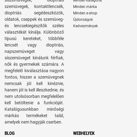
síszemüvegek, dioptriás
Minden kategória
szemüvegek, kontaktlencsék,
Minden márka
dioptriás segédeszközök,
Minden e-shop
oldatok, cseppek és szemüveg-
Újdonságok
és lencsekiegészítők széles
Kedvezmények
választékát kínálja. Különböző
típusú kereteket, többféle
lencsét vagy dioptriás,
napszemüveget vagy
síszemüveget kínálunk férfiak,
nők és gyermekek számára. A
megfelelő kiválasztása nagyon
fontos, hiszen a szemüvegnek
nemcsak jól kell kinéznie,
hanem jól is kell illeszkednie, és
nem utolsósorban megfelelően
kell betöltenie a funkcióját.
Katalógusunkban minőségi
márkás termékeket talál,
amelyek nem hagyják cserben.
BLOG
WEBHELYEK