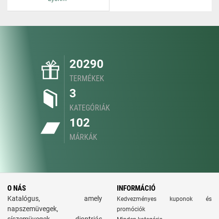
20290
TERMÉKEK
3
KATEGÓRIÁK
102
MÁRKÁK
O NÁS
INFORMÁCIÓ
Katalógus, amely
Kedvezményes kuponok és
napszemüvegek,
promóciók