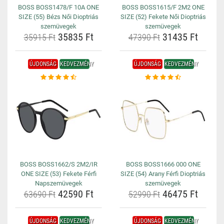
BOSS BOSS1478/F 10A ONE
BOSS BOSS1615/F 2M2 ONE
SIZE (55) Bézs Női Dioptriás
SIZE (52) Fekete Női Dioptriás
szemüvegek
szemüvegek
35835 Ft
31435 Ft
35915 Ft
47390 Ft
ÚJDONSÁG
KEDVEZMÉNY
ÚJDONSÁG
KEDVEZMÉNY
BOSS BOSS1662/S 2M2/IR
BOSS BOSS1666 000 ONE
ONE SIZE (53) Fekete Férfi
SIZE (54) Arany Férfi Dioptriás
Napszemüvegek
szemüvegek
42590 Ft
46475 Ft
63690 Ft
52990 Ft
ÚJDONSÁG
KEDVEZMÉNY
ÚJDONSÁG
KEDVEZMÉNY