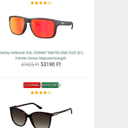
Oakley Holbrook XXL OO9487 948706 ONE SIZE (61)
Fekete Unisex Napszemüvegek
53190 Ft
47425 Ft
ÚJDONSÁG
KEDVEZMÉNY