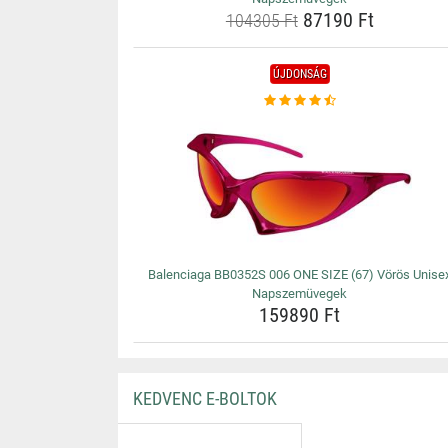
87190 Ft
104305 Ft
ÚJDONSÁG
Balenciaga BB0352S 006 ONE SIZE (67) Vörös Unise
Napszemüvegek
159890 Ft
KEDVENC E-BOLTOK