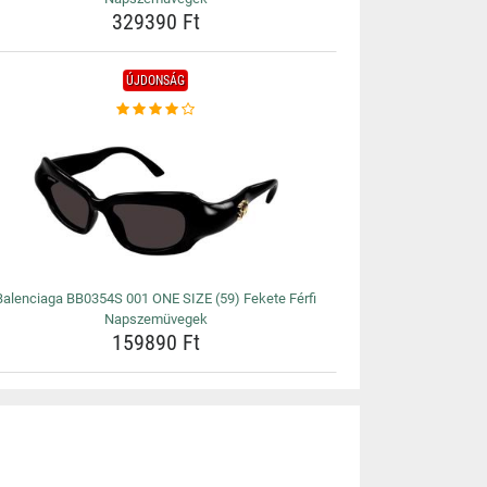
329390 Ft
ÚJDONSÁG
Balenciaga BB0354S 001 ONE SIZE (59) Fekete Férfi
Napszemüvegek
159890 Ft