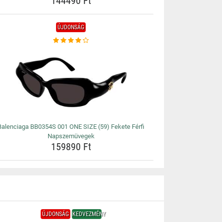
144490 Ft
ÚJDONSÁG
Balenciaga BB0354S 001 ONE SIZE (59) Fekete Férfi
Napszemüvegek
159890 Ft
ÚJDONSÁG
KEDVEZMÉNY