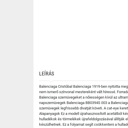
LEÍRÁS
Balenciaga Cristóbal Balenciaga 1919-ben nyitotta meg
nem ismerő színvonal mestereként vált híressé. Forradalm
Balenciaga szemüvegeket a nőiességen kívül az ultramo
napszemüvegek Balenciaga BB0394S 003 a Balenciaga le
szemüvegek legfrissebb divatját követi. A cat-eye kere
Alapanyagok Ez a modell újrahasznosított acetátból kés
hulladékok és törmelékek újrafeldolgozásával állítják e
készülhetnek. Ez a folyamat segít csökkenteni a hullad