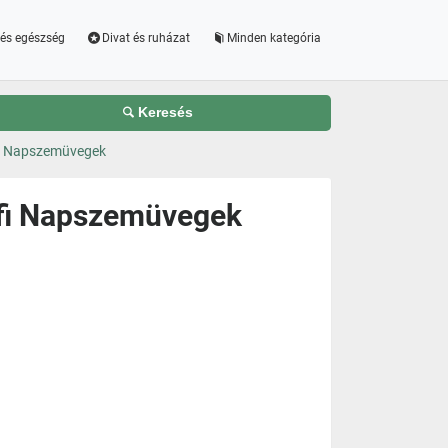
és egészség
Divat és ruházat
Minden kategória
Keresés
fi Napszemüvegek
rfi Napszemüvegek