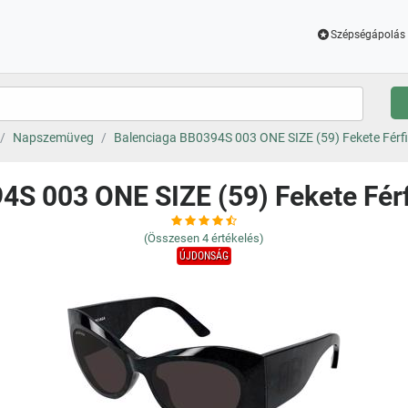
Szépségápolás 
Napszemüveg
Balenciaga BB0394S 003 ONE SIZE (59) Fekete Fér
4S 003 ONE SIZE (59) Fekete Fé
(Összesen
4
értékelés)
ÚJDONSÁG