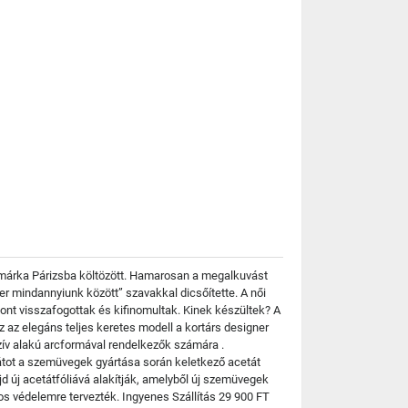
a márka Párizsba költözött. Hamarosan a megalkuvást
ter mindannyiunk között” szavakkal dicsőítette. A női
ont visszafogottak és kifinomultak. Kinek készültek? A
az elegáns teljes keretes modell a kortárs designer
szív alakú arcformával rendelkezők számára .
tátot a szemüvegek gyártása során keletkező acetát
jd új acetátfóliává alakítják, amelyből új szemüvegek
-os védelemre tervezték. Ingyenes Szállítás 29 900 FT