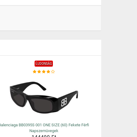
ÚJDONSÁG
Balenciaga BB0395S 001 ONE SIZE (60) Fekete Férfi
Napszemüvegek