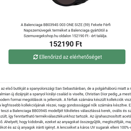
A Balenciaga BB0394S 003 ONE SIZE (59) Fekete Férfi
Napszemüvegek terméket a Balenciaga gyártótól a
Szemuvegekshop.hu oldalon 152190 Ft - ért találja.
152190 Ft
Ellenőrizd az elérhetőséget
 az első butikját a spanyolországi San Sebastiánban, de a polgárháború miatt 
ian új dizájnját a spanyol királyi család is viselte, Christian Dior pedig „a mes
dern formai megoldások is jellemzik. A férfiak számára készült kollekciók visz
gfrissebb kollekciójának részei, nagy gondossággal nők számára készítve. Ez 
t teszi a Balenciaga BB0394S modelljét tökéletes választássá kerek, ovális és 
zült, így fenntartható termékválasztékunkhoz tartozik. Az újrahasznosított ace
lő. Ahelyett, hogy kidobnák, ezeket az anyagokat összegyűjtik, megtisztítják, ma
ékot és az új anyagok iránti igényt. A lencséket a káros UV sugarak elleni 100%