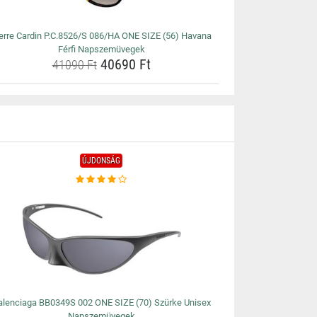
erre Cardin P.C.8526/S 086/HA ONE SIZE (56) Havana
Férfi Napszemüvegek
40690 Ft
41090 Ft
ÚJDONSÁG
alenciaga BB0349S 002 ONE SIZE (70) Szürke Unisex
Napszemüvegek