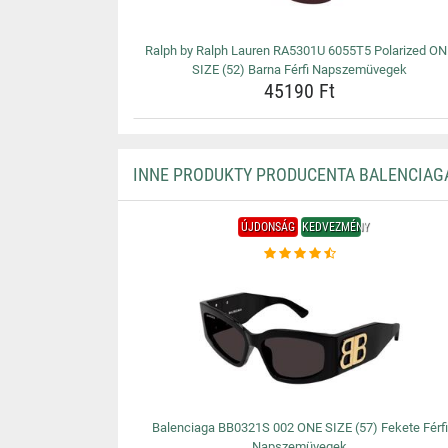
Ralph by Ralph Lauren RA5301U 6055T5 Polarized O
SIZE (52) Barna Férfi Napszemüvegek
45190 Ft
INNE PRODUKTY PRODUCENTA BALENCIAG
ÚJDONSÁG
KEDVEZMÉNY
Balenciaga BB0321S 002 ONE SIZE (57) Fekete Férfi
Napszemüvegek