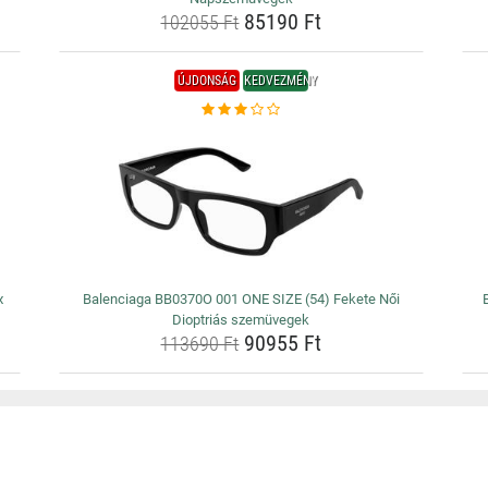
85190 Ft
102055 Ft
ÚJDONSÁG
KEDVEZMÉNY
x
Balenciaga BB0370O 001 ONE SIZE (54) Fekete Női
Dioptriás szemüvegek
90955 Ft
113690 Ft