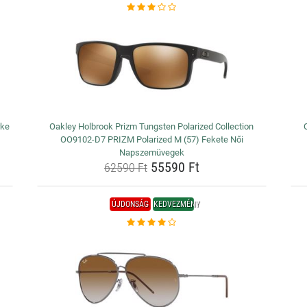
rke
Oakley Holbrook Prizm Tungsten Polarized Collection
OO9102-D7 PRIZM Polarized M (57) Fekete Női
Napszemüvegek
55590 Ft
62590 Ft
ÚJDONSÁG
KEDVEZMÉNY