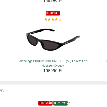
148390 Ft
ÚJDONSÁG
Balenciaga BB0402S 001 ONE SIZE (59) Fekete Férfi
Napszemüvegek
105990 Ft
EG
ÚJDONSÁG
KEDVEZMÉNY