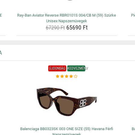
NE
Ray-Ban Aviator Reverse RBR0101S 004/CB M (59) Szürke
Pi
Unisex Napszemüvegek
65690 Ft
67290 Ft
A
ÚJDONSÁG
KEDVEZMÉNY
Balenciaga BB0323SK 003 ONE SIZE (55) Havana Férfi
B
Napszemüvegek