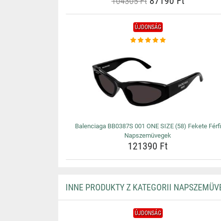
87190 Ft
104305 Ft
ÚJDONSÁG
Balenciaga BB0387S 001 ONE SIZE (58) Fekete Férfi
Napszemüvegek
121390 Ft
INNE PRODUKTY Z KATEGORII NAPSZEMÜV
ÚJDONSÁG