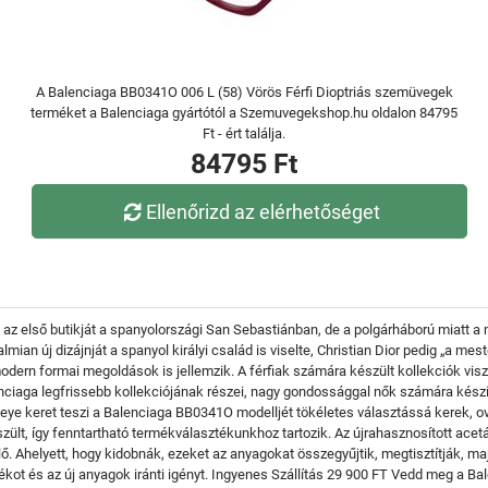
A Balenciaga BB0341O 006 L (58) Vörös Férfi Dioptriás szemüvegek
terméket a Balenciaga gyártótól a Szemuvegekshop.hu oldalon 84795
Ft - ért találja.
84795 Ft
Ellenőrizd az elérhetőséget
 az első butikját a spanyolországi San Sebastiánban, de a polgárháború miatt 
ian új dizájnját a spanyol királyi család is viselte, Christian Dior pedig „a mes
dern formai megoldások is jellemzik. A férfiak számára készült kollekciók visz
aga legfrissebb kollekciójának részei, nagy gondossággal nők számára készítv
-eye keret teszi a Balenciaga BB0341O modelljét tökéletes választássá kerek, o
zült, így fenntartható termékválasztékunkhoz tartozik. Az újrahasznosított ace
lő. Ahelyett, hogy kidobnák, ezeket az anyagokat összegyűjtik, megtisztítják, ma
dékot és az új anyagok iránti igényt. Ingyenes Szállítás 29 900 FT Vedd meg a 