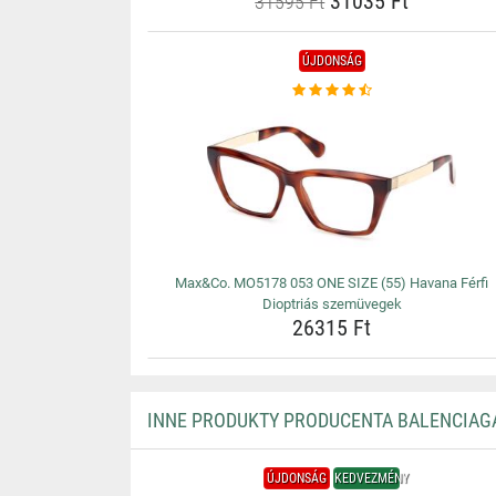
31035 Ft
31595 Ft
ÚJDONSÁG
Max&Co. MO5178 053 ONE SIZE (55) Havana Férfi
Dioptriás szemüvegek
26315 Ft
INNE PRODUKTY PRODUCENTA BALENCIAG
ÚJDONSÁG
KEDVEZMÉNY