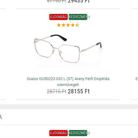
29435 Ft
47190 Ft
ÚJDONSÁG
KEDVEZMÉNY
Guess GU50223 032 L (57) Arany Férfi Dioptriás
E
szemüvegek
28155 Ft
28715 Ft
A
ÚJDONSÁG
KEDVEZMÉNY