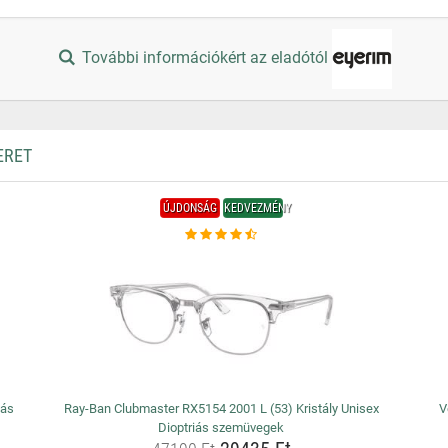
További információkért az eladótól
ERET
ÚJDONSÁG
KEDVEZMÉNY
iás
Ray-Ban Clubmaster RX5154 2001 L (53) Kristály Unisex
V
Dioptriás szemüvegek