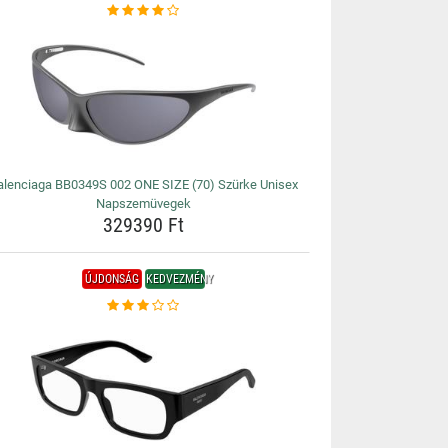
alenciaga BB0349S 002 ONE SIZE (70) Szürke Unisex
Napszemüvegek
329390 Ft
ÚJDONSÁG
KEDVEZMÉNY