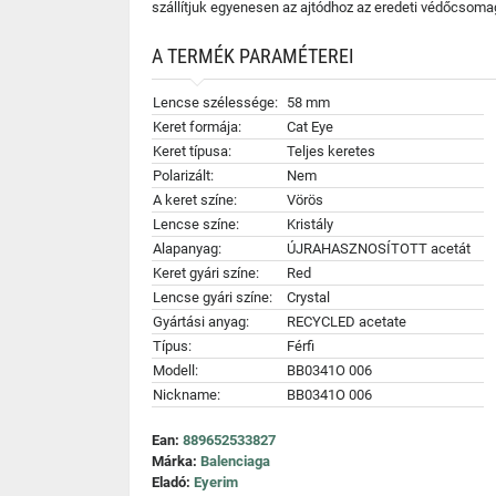
szállítjuk egyenesen az ajtódhoz az eredeti védőcsoma
A TERMÉK PARAMÉTEREI
Lencse szélessége:
58 mm
Keret formája:
Cat Eye
Keret típusa:
Teljes keretes
Polarizált:
Nem
A keret színe:
Vörös
Lencse színe:
Kristály
Alapanyag:
ÚJRAHASZNOSÍTOTT acetát
Keret gyári színe:
Red
Lencse gyári színe:
Crystal
Gyártási anyag:
RECYCLED acetate
Típus:
Férfi
Modell:
BB0341O 006
Nickname:
BB0341O 006
Ean:
889652533827
Márka:
Balenciaga
Eladó:
Eyerim