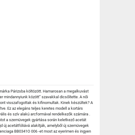
a márka Párizsba költözött. Hamarosan a megalkuvást
ter mindannyiunk között” szavakkal dicsőítette. A női
ont visszafogottak és kifinomultak. Kinek készültek? A
e. Ez az elegáns teljes keretes modell a kortárs
vális és szív alakú arcformával rendelkezők számára .
tátot a szemüvegek gyártása során keletkező acetát
jd új acetátfóliává alakítják, amelyből új szemüvegek
Balenciaga BB0341O 006 -et most az eyerimen és ingyen