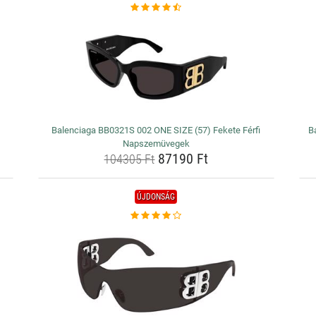
Balenciaga BB0321S 002 ONE SIZE (57) Fekete Férfi
B
Napszemüvegek
87190 Ft
104305 Ft
ÚJDONSÁG