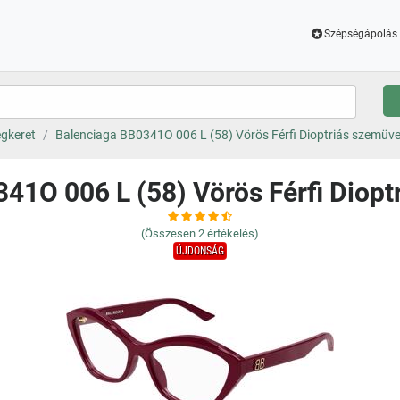
Szépségápolás 
gkeret
Balenciaga BB0341O 006 L (58) Vörös Férfi Dioptriás szemüv
41O 006 L (58) Vörös Férfi Diop
(Összesen
2
értékelés)
ÚJDONSÁG