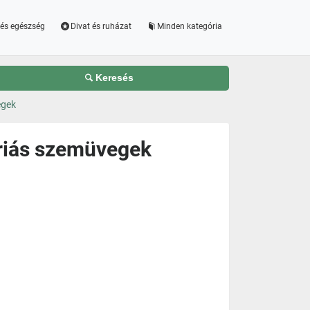
és egészség
Divat és ruházat
Minden kategória
Keresés
egek
triás szemüvegek