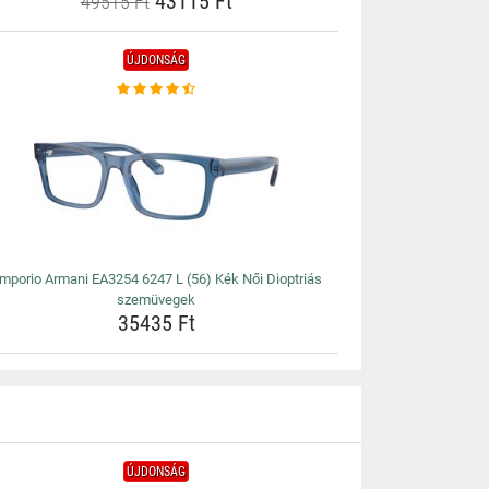
43115 Ft
49515 Ft
ÚJDONSÁG
mporio Armani EA3254 6247 L (56) Kék Női Dioptriás
szemüvegek
35435 Ft
ÚJDONSÁG