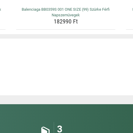
x
Balenciaga BB0359S 001 ONE SIZE (99) Szürke Férfi
Napszemüvegek
182990 Ft
3