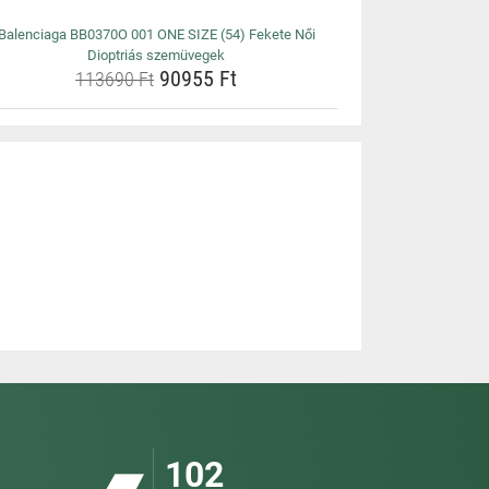
Balenciaga BB0370O 001 ONE SIZE (54) Fekete Női
Dioptriás szemüvegek
90955 Ft
113690 Ft
102