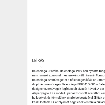
LEÍRÁS
Balenciaga Cristóbal Balenciaga 1919-ben nyitotta meg
nem ismerő színvonal mestereként vált híressé. Forradalm
Balenciaga szemüvegeket a nőiességen kívül az ultramo
dioptriás szemüvegek Balenciaga BB0341O 006 a Balenci
designer szemüvegek legfrissebb divatját követi. A cat
Alapanyagok Ez a modell újrahasznosított acetátból kés
hulladékok és törmelékek újrafeldolgozásával állítják e
készülhetnek. Ez a folyamat segít csökkenteni a hulla