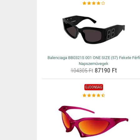
Balenciaga BB0321S 001 ONE SIZE (57) Fekete Férfi
Napszemüvegek
87190 Ft
104305 Ft
ÚJDONSÁG