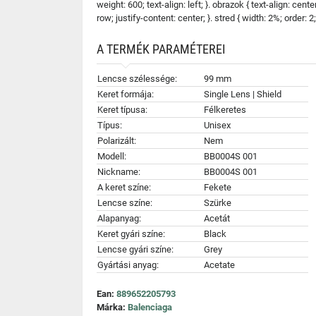
weight: 600; text-align: left; }. obrazok { text-align: cen
row; justify-content: center; }. stred { width: 2%; order: 2; 
A TERMÉK PARAMÉTEREI
Lencse szélessége:
99 mm
Keret formája:
Single Lens | Shield
Keret típusa:
Félkeretes
Típus:
Unisex
Polarizált:
Nem
Modell:
BB0004S 001
Nickname:
BB0004S 001
A keret színe:
Fekete
Lencse színe:
Szürke
Alapanyag:
Acetát
Keret gyári színe:
Black
Lencse gyári színe:
Grey
Gyártási anyag:
Acetate
Ean:
889652205793
Márka:
Balenciaga