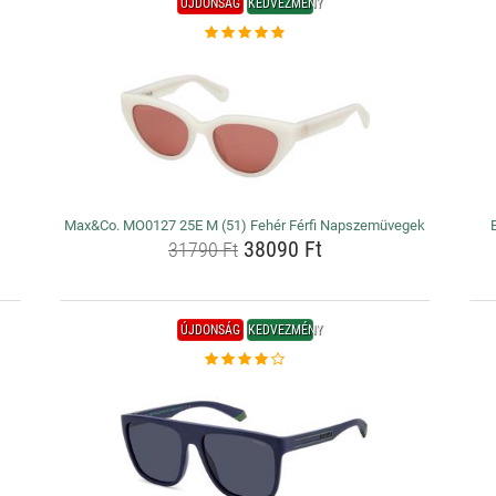
ÚJDONSÁG
KEDVEZMÉNY
Max&Co. MO0127 25E M (51) Fehér Férfi Napszemüvegek
38090 Ft
31790 Ft
ÚJDONSÁG
KEDVEZMÉNY