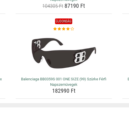
87190 Ft
104305 Ft
ÚJDONSÁG
ex
Balenciaga BB0359S 001 ONE SIZE (99) Szürke Férfi
Napszemüvegek
182990 Ft