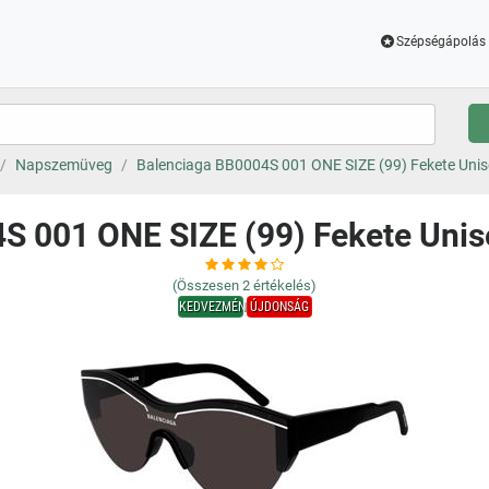
Szépségápolás 
Napszemüveg
Balenciaga BB0004S 001 ONE SIZE (99) Fekete Un
S 001 ONE SIZE (99) Fekete Un
(Összesen
2
értékelés)
KEDVEZMÉNY
ÚJDONSÁG