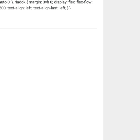
o 0; }. riadok { margin: 3vh 0; display: flex; flex-flow:
; text-align: left; text-align-last: left; } }