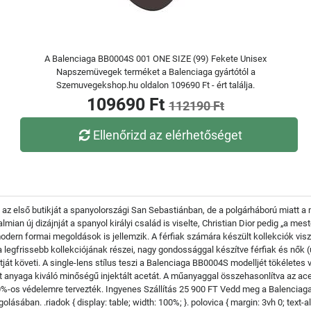
A Balenciaga BB0004S 001 ONE SIZE (99) Fekete Unisex
Napszemüvegek terméket a Balenciaga gyártótól a
Szemuvegekshop.hu oldalon 109690 Ft - ért találja.
109690 Ft
112190 Ft
Ellenőrizd az elérhetőséget
 az első butikját a spanyolországi San Sebastiánban, de a polgárháború miatt 
ian új dizájnját a spanyol királyi család is viselte, Christian Dior pedig „a mes
dern formai megoldások is jellemzik. A férfiak számára készült kollekciók visz
gfrissebb kollekciójának részei, nagy gondossággal készítve férfiak és nők (u
át követi. A single-lens stílus teszi a Balenciaga BB0004S modelljét tökéletes v
 anyaga kiváló minőségű injektált acetát. A műanyaggal összehasonlítva az a
00%-os védelemre tervezték. Ingyenes Szállítás 25 900 FT Vedd meg a Balencia
sában. .riadok { display: table; width: 100%; }. polovica { margin: 3vh 0; text-alig