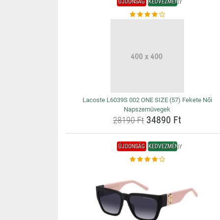
ÚJDONSÁG
KEDVEZMÉNY
Lacoste L6039S 002 ONE SIZE (57) Fekete Női
Napszemüvegek
34890 Ft
28190 Ft
ÚJDONSÁG
KEDVEZMÉNY