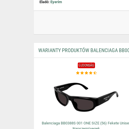
Eladó:
Eyerim
WARIANTY PRODUKTÓW BALENCIAGA BB000
ÚJDONSÁG
Balenciaga BB0388S 001 ONE SIZE (56) Fekete Unis
Napszemüvegek