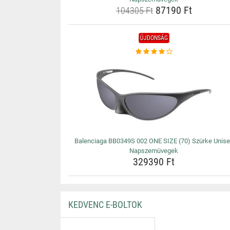
87190 Ft
104305 Ft
ÚJDONSÁG
Balenciaga BB0349S 002 ONE SIZE (70) Szürke Unis
Napszemüvegek
329390 Ft
KEDVENC E-BOLTOK