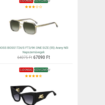
ÚJDONSÁG
KEDVEZMÉNY
BOSS BOSS1724/S FT3/9K ONE SIZE (55) Arany Női
Napszemüvegek
67090 Ft
64075 Ft
ÚJDONSÁG
KEDVEZMÉNY