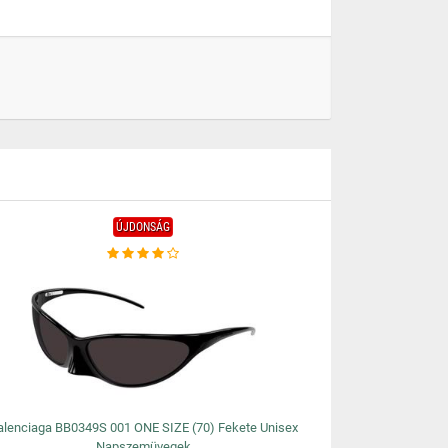
ÚJDONSÁG
alenciaga BB0349S 001 ONE SIZE (70) Fekete Unisex
Napszemüvegek