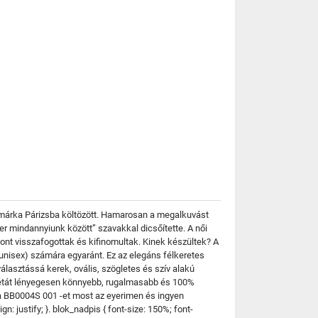
a márka Párizsba költözött. Hamarosan a megalkuvást
ter mindannyiunk között” szavakkal dicsőítette. A női
ont visszafogottak és kifinomultak. Kinek készültek? A
nisex) számára egyaránt. Ez az elegáns félkeretes
álasztássá kerek, ovális, szögletes és szív alakú
cetát lényegesen könnyebb, rugalmasabb és 100%
ga BB0004S 001 -et most az eyerimen és ingyen
n: justify; }. blok_nadpis { font-size: 150%; font-