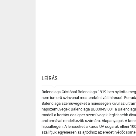
LEÍRÁS
Balenciaga Cristóbal Balenciaga 1919-ben nyitotta meg
nem ismerő színvonal mestereként vált híressé. Forradalm
Balenciaga szemüvegeket a nőiességen kívül az ultramo
napszemüvegek Balenciaga BB0004S 001 a Balenciaga le
modell a kortárs designer szemüvegek legfrissebb divatj
arcformával rendelkezők számára. Alapanyagok A keret
hipoallergén. A lencséket a káros UV sugarak elleni 1
szállítjuk egyenesen az ajtódhoz az eredeti védőcsomagolá