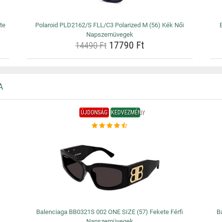
te
Polaroid PLD2162/S FLL/C3 Polarized M (56) Kék Női
Napszemüvegek
17790 Ft
14490 Ft
A
ÚJDONSÁG
KEDVEZMÉNY
Balenciaga BB0321S 002 ONE SIZE (57) Fekete Férfi
B
Napszemüvegek