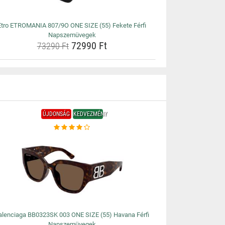
Etro ETROMANIA 807/9O ONE SIZE (55) Fekete Férfi
Napszemüvegek
72990 Ft
73290 Ft
ÚJDONSÁG
KEDVEZMÉNY
alenciaga BB0323SK 003 ONE SIZE (55) Havana Férfi
Napszemüvegek