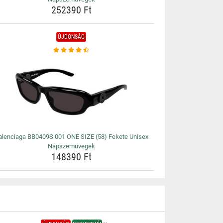
252390 Ft
ÚJDONSÁG
alenciaga BB0409S 001 ONE SIZE (58) Fekete Unisex
Napszemüvegek
148390 Ft