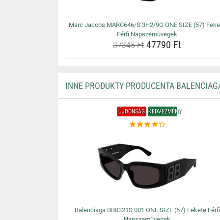
Marc Jacobs MARC646/S 3H2/9O ONE SIZE (57) Feke
Férfi Napszemüvegek
47790 Ft
37345 Ft
INNE PRODUKTY PRODUCENTA BALENCIAG
ÚJDONSÁG
KEDVEZMÉNY
Balenciaga BB0321S 001 ONE SIZE (57) Fekete Férfi
Napszemüvegek