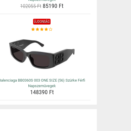
85190 Ft
102055 Ft
ÚJDONSÁG
Balenciaga BB0360S 003 ONE SIZE (56) Szürke Férfi
Napszemüvegek
148390 Ft