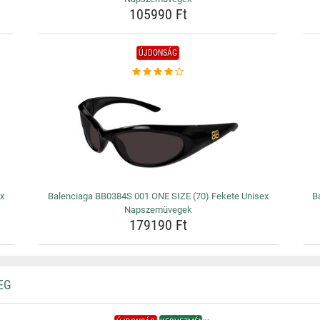
105990 Ft
ÚJDONSÁG
ex
Balenciaga BB0384S 001 ONE SIZE (70) Fekete Unisex
B
Napszemüvegek
179190 Ft
EG