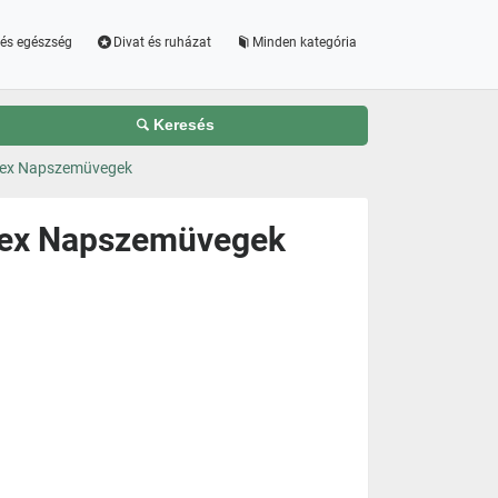
és egészség
Divat és ruházat
Minden kategória
Keresés
isex Napszemüvegek
isex Napszemüvegek