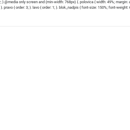
ter; } @media only screen and (min-width: 768px) {. polovica { width: 49%; margin: aut
}. pravo { order: 3; }. lavo { order: 1; }. blok_nadpis { font-size: 150%; font-weight: 600