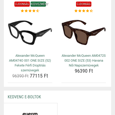
ÚJDONSÁG
KEDVEZMÉNY
ÚJDONSÁG
Alexander McQueen
Alexander McQueen AM0472S
AM0474O 001 ONE SIZE (52)
002 ONE SIZE (53) Havana
Fekete Férfi Dioptriás
Női Napszemüvegek
96390 Ft
szemüvegek
77115 Ft
96390 Ft
KEDVENC E-BOLTOK