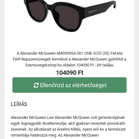
A Alexander McQueen AM0509SA 001 ONE SIZE (55) Fekete
Férfi Napszemüvegek terméket a Alexander McQueen gyártótól a
Szemuvegekshop.hu oldalon 104090 Ft - ért találja.
104090 Ft
Ellenőrizd az elérhetőséget
LEÍRÁS
Alexander McQueen Lee Alexander McQueen volt generációjának
egyik legnagyobb divattervezője, akit gyakran neveztek provokatív
zseninek. Az alkotásait az érzelmi töltés, nyers erő és a természet
romantiája határozza meg. Az Alexander McQueen