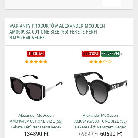
WARIANTY PRODUKTÓW ALEXANDER MCQUEEN
AM0509SA 001 ONE SIZE (55) FEKETE FÉRFI
NAPSZEMÜVEGEK
ÚJDONSÁG
ÚJDONSÁG
KEDVEZMÉNY
Alexander McQueen
Alexander McQueen
AM0494SA 001 ONE SIZE (55)
AM0349SA 001 ONE SIZE (55)
Fekete Férfi Napszemüvegek
Fekete Férfi Napszemüvegek
134890 Ft
60590 Ft
69890 Ft