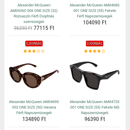
Alexander McQueen
Alexander McQueen AM0468S
AM0436O 006 ONE SIZE (52)
001 ONE SIZE (55) Fekete
Rózsaszín Férfi Dioptriás
Férfi Napszemüvegek
104090 Ft
szemüvegek
77115 Ft
96390 Ft
ÚJDONSÁG
ÚJDONSÁG
Alexander McQueen AM0469S
Alexander McQueen AM0472S
002 ONE SIZE (50) Havana
001 ONE SIZE (53) Fekete Női
Férfi Napszemüvegek
Napszemüvegek
134890 Ft
96390 Ft