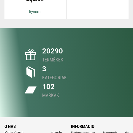
Eyerim
20290
TERMÉKEK
3
KATEGÓRIÁK
102
MÁRKÁK
O NÁS
INFORMÁCIÓ
Katalógus, amely