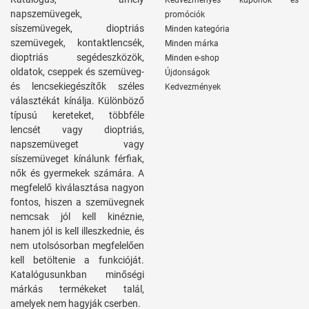
Kedvezményes kuponok és
napszemüvegek,
promóciók
síszemüvegek, dioptriás
Minden kategória
szemüvegek, kontaktlencsék,
Minden márka
dioptriás segédeszközök,
Minden e-shop
oldatok, cseppek és szemüveg-
Újdonságok
és lencsekiegészítők széles
Kedvezmények
választékát kínálja. Különböző
típusú kereteket, többféle
lencsét vagy dioptriás,
napszemüveget vagy
síszemüveget kínálunk férfiak,
nők és gyermekek számára. A
megfelelő kiválasztása nagyon
fontos, hiszen a szemüvegnek
nemcsak jól kell kinéznie,
hanem jól is kell illeszkednie, és
nem utolsósorban megfelelően
kell betöltenie a funkcióját.
Katalógusunkban minőségi
márkás termékeket talál,
amelyek nem hagyják cserben.