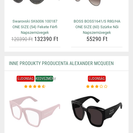
Swarovski SK6006 100187
BOSS BOSS1641/S R80/HA
ONE SIZE (54) Fekete Férfi
ONE SIZE (60) Szürke Női
Napszemüvegek
Napszemüvegek
132390 Ft
55290 Ft
120390 Ft
INNE PRODUKTY PRODUCENTA ALEXANDER MCQUEEN
ÚJDONSÁG
KEDVEZMÉNY
ÚJDONSÁG