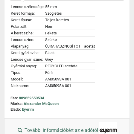
Lencse szélessége:
55 mm
Keret formája:
Szogletes
Keret típusa:
Teljes keretes
Polarizált:
Nem
A keret színe:
Fekete
Lencse színe:
Szürke
Alapanyag:
ÚJRAHASZNOSÍTOTT acetát
Keret gyári színe:
Black
Lencse gyári színe:
Grey
Gyártási anyag:
RECYCLED acetate
Típus:
Férfi
Modell:
AM0509SA 001
Nickname:
AM0509SA 001
Ean:
889652550534
Márka:
Alexander McQueen
Eladó:
Eyerim
További információkért az eladótól