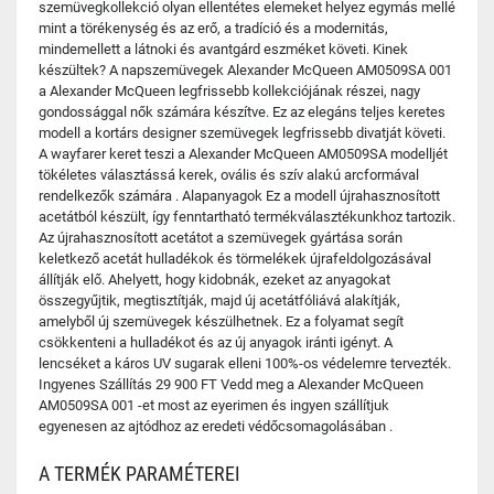
szemüvegkollekció olyan ellentétes elemeket helyez egymás mellé
mint a törékenység és az erő, a tradíció és a modernitás,
mindemellett a látnoki és avantgárd eszméket követi. Kinek
készültek? A napszemüvegek Alexander McQueen AM0509SA 001
a Alexander McQueen legfrissebb kollekciójának részei, nagy
gondossággal nők számára készítve. Ez az elegáns teljes keretes
modell a kortárs designer szemüvegek legfrissebb divatját követi.
A wayfarer keret teszi a Alexander McQueen AM0509SA modelljét
tökéletes választássá kerek, ovális és szív alakú arcformával
rendelkezők számára . Alapanyagok Ez a modell újrahasznosított
acetátból készült, így fenntartható termékválasztékunkhoz tartozik.
Az újrahasznosított acetátot a szemüvegek gyártása során
keletkező acetát hulladékok és törmelékek újrafeldolgozásával
állítják elő. Ahelyett, hogy kidobnák, ezeket az anyagokat
összegyűjtik, megtisztítják, majd új acetátfóliává alakítják,
amelyből új szemüvegek készülhetnek. Ez a folyamat segít
csökkenteni a hulladékot és az új anyagok iránti igényt. A
lencséket a káros UV sugarak elleni 100%-os védelemre tervezték.
Ingyenes Szállítás 29 900 FT Vedd meg a Alexander McQueen
AM0509SA 001 -et most az eyerimen és ingyen szállítjuk
egyenesen az ajtódhoz az eredeti védőcsomagolásában .
A TERMÉK PARAMÉTEREI