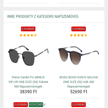
INNE PRODUKTY Z KATEGORII NAPSZEMÜVEG
ÚJDONSÁG
ÚJDONSÁG
Pierre Cardin P.C.6896/S
BOSS BOSS1639/S QEU/HA
V81/IR ONE SIZE (54) Fekete
ONE SIZE (52) Kék Női
Női Napszemüvegek
Napszemüvegek
38390 Ft
52690 Ft
ÚJDONSÁG
KEDVEZMÉNY
ÚJDONSÁG