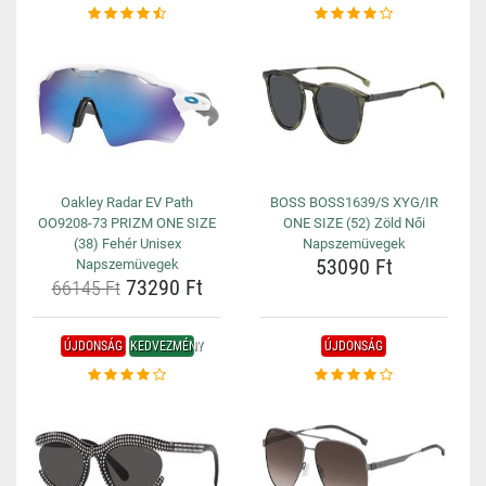
Oakley Radar EV Path
BOSS BOSS1639/S XYG/IR
OO9208-73 PRIZM ONE SIZE
ONE SIZE (52) Zöld Női
(38) Fehér Unisex
Napszemüvegek
53090 Ft
Napszemüvegek
73290 Ft
66145 Ft
ÚJDONSÁG
KEDVEZMÉNY
ÚJDONSÁG