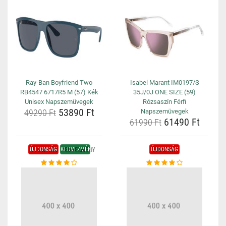
Ray-Ban Boyfriend Two
Isabel Marant IM0197/S
RB4547 6717R5 M (57) Kék
35J/0J ONE SIZE (59)
Unisex Napszemüvegek
Rózsaszín Férfi
53890 Ft
49290 Ft
Napszemüvegek
61490 Ft
61990 Ft
ÚJDONSÁG
KEDVEZMÉNY
ÚJDONSÁG