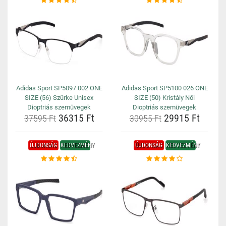
Adidas Sport SP5097 002 ONE
Adidas Sport SP5100 026 ONE
SIZE (56) Szürke Unisex
SIZE (50) Kristály Női
Dioptriás szemüvegek
Dioptriás szemüvegek
36315 Ft
29915 Ft
37595 Ft
30955 Ft
ÚJDONSÁG
KEDVEZMÉNY
ÚJDONSÁG
KEDVEZMÉNY