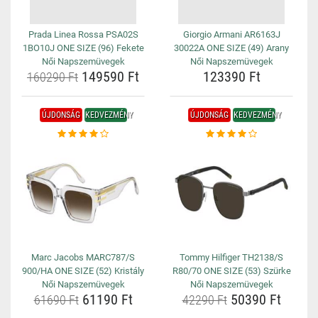
Prada Linea Rossa PSA02S
Giorgio Armani AR6163J
1BO10J ONE SIZE (96) Fekete
30022A ONE SIZE (49) Arany
Női Napszemüvegek
Női Napszemüvegek
149590 Ft
123390 Ft
160290 Ft
ÚJDONSÁG
KEDVEZMÉNY
ÚJDONSÁG
KEDVEZMÉNY
Marc Jacobs MARC787/S
Tommy Hilfiger TH2138/S
900/HA ONE SIZE (52) Kristály
R80/70 ONE SIZE (53) Szürke
Női Napszemüvegek
Női Napszemüvegek
61190 Ft
50390 Ft
61690 Ft
42290 Ft