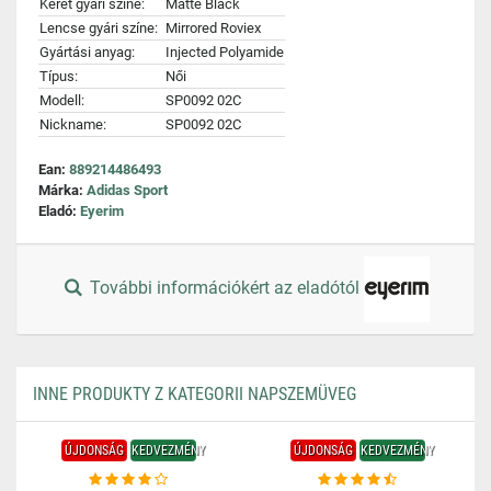
Keret gyári színe:
Matte Black
Lencse gyári színe:
Mirrored Roviex
Gyártási anyag:
Injected Polyamide
Típus:
Női
Modell:
SP0092 02C
Nickname:
SP0092 02C
Ean:
889214486493
Márka:
Adidas Sport
Eladó:
Eyerim
További információkért az eladótól
INNE PRODUKTY Z KATEGORII NAPSZEMÜVEG
ÚJDONSÁG
KEDVEZMÉNY
ÚJDONSÁG
KEDVEZMÉNY