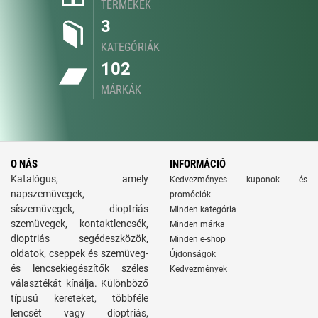
TERMÉKEK
3
KATEGÓRIÁK
102
MÁRKÁK
O NÁS
INFORMÁCIÓ
Katalógus, amely
Kedvezményes kuponok és
napszemüvegek,
promóciók
síszemüvegek, dioptriás
Minden kategória
szemüvegek, kontaktlencsék,
Minden márka
dioptriás segédeszközök,
Minden e-shop
oldatok, cseppek és szemüveg-
Újdonságok
és lencsekiegészítők széles
Kedvezmények
választékát kínálja. Különböző
típusú kereteket, többféle
lencsét vagy dioptriás,