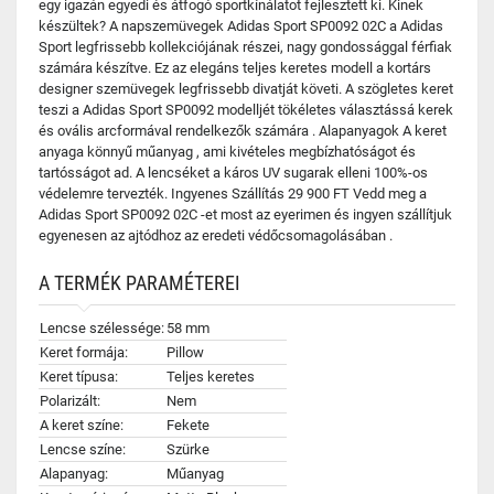
egy igazán egyedi és átfogó sportkínálatot fejlesztett ki. Kinek
készültek? A napszemüvegek Adidas Sport SP0092 02C a Adidas
Sport legfrissebb kollekciójának részei, nagy gondossággal férfiak
számára készítve. Ez az elegáns teljes keretes modell a kortárs
designer szemüvegek legfrissebb divatját követi. A szögletes keret
teszi a Adidas Sport SP0092 modelljét tökéletes választássá kerek
és ovális arcformával rendelkezők számára . Alapanyagok A keret
anyaga könnyű műanyag , ami kivételes megbízhatóságot és
tartósságot ad. A lencséket a káros UV sugarak elleni 100%-os
védelemre tervezték. Ingyenes Szállítás 29 900 FT Vedd meg a
Adidas Sport SP0092 02C -et most az eyerimen és ingyen szállítjuk
egyenesen az ajtódhoz az eredeti védőcsomagolásában .
A TERMÉK PARAMÉTEREI
Lencse szélessége:
58 mm
Keret formája:
Pillow
Keret típusa:
Teljes keretes
Polarizált:
Nem
A keret színe:
Fekete
Lencse színe:
Szürke
Alapanyag:
Műanyag