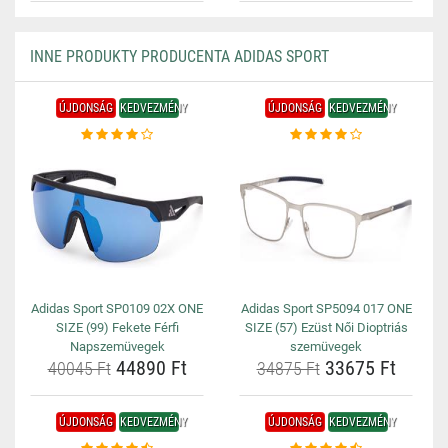
INNE PRODUKTY PRODUCENTA ADIDAS SPORT
ÚJDONSÁG
KEDVEZMÉNY
ÚJDONSÁG
KEDVEZMÉNY
Adidas Sport SP0109 02X ONE
Adidas Sport SP5094 017 ONE
SIZE (99) Fekete Férfi
SIZE (57) Ezüst Női Dioptriás
Napszemüvegek
szemüvegek
44890 Ft
33675 Ft
40045 Ft
34875 Ft
ÚJDONSÁG
KEDVEZMÉNY
ÚJDONSÁG
KEDVEZMÉNY