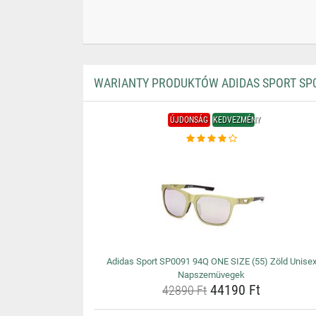
WARIANTY PRODUKTÓW ADIDAS SPORT SP0
ÚJDONSÁG
KEDVEZMÉNY
Adidas Sport SP0091 94Q ONE SIZE (55) Zöld Unise
Napszemüvegek
44190 Ft
42890 Ft