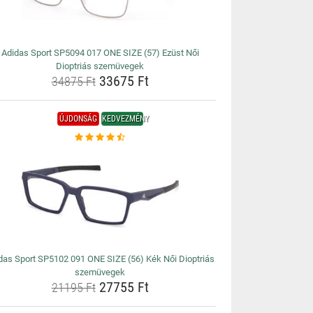
Adidas Sport SP5094 017 ONE SIZE (57) Ezüst Női
Dioptriás szemüvegek
33675 Ft
34875 Ft
ÚJDONSÁG
KEDVEZMÉNY
das Sport SP5102 091 ONE SIZE (56) Kék Női Dioptriás
szemüvegek
27755 Ft
21195 Ft