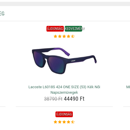
EG
ÚJDONSÁG
KEDVEZMÉNY
Lacoste L6018S 424 ONE SIZE (53) Kék Női
M
Napszemüvegek
44490 Ft
38790 Ft
ÚJDONSÁG