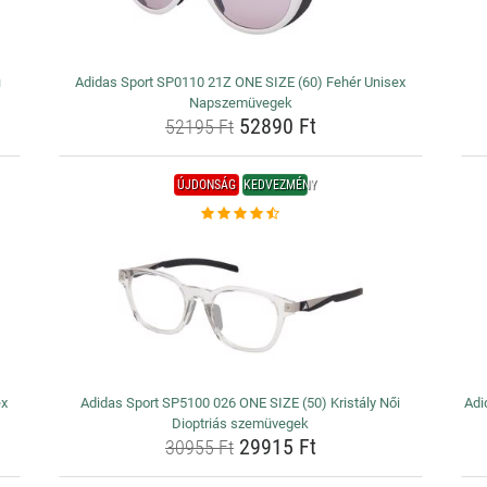
i
Adidas Sport SP0110 21Z ONE SIZE (60) Fehér Unisex
Napszemüvegek
52890 Ft
52195 Ft
ÚJDONSÁG
KEDVEZMÉNY
ex
Adidas Sport SP5100 026 ONE SIZE (50) Kristály Női
Adi
Dioptriás szemüvegek
29915 Ft
30955 Ft