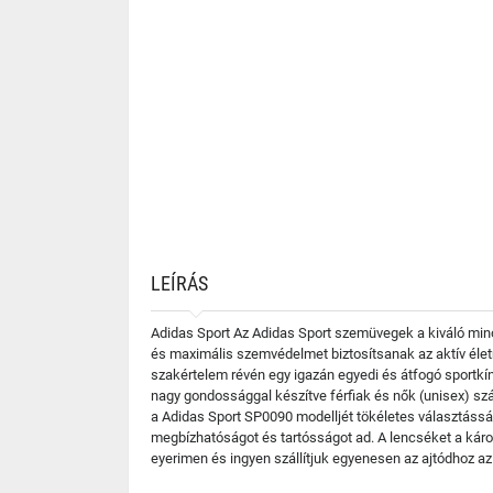
LEÍRÁS
Adidas Sport Az Adidas Sport szemüvegek a kiváló minő
és maximális szemvédelmet biztosítsanak az aktív élet
szakértelem révén egy igazán egyedi és átfogó sportkín
nagy gondossággal készítve férfiak és nők (unisex) szám
a Adidas Sport SP0090 modelljét tökéletes választássá
megbízhatóságot és tartósságot ad. A lencséket a kár
eyerimen és ingyen szállítjuk egyenesen az ajtódhoz a