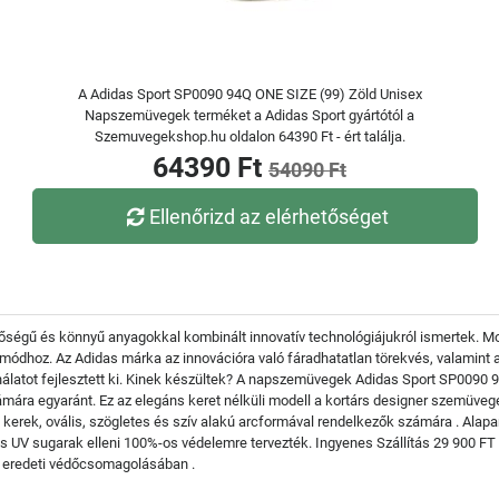
A Adidas Sport SP0090 94Q ONE SIZE (99) Zöld Unisex
Napszemüvegek terméket a Adidas Sport gyártótól a
Szemuvegekshop.hu oldalon 64390 Ft - ért találja.
64390 Ft
54090 Ft
Ellenőrizd az elérhetőséget
ségű és könnyű anyagokkal kombinált innovatív technológiájukról ismertek. Mod
módhoz. Az Adidas márka az innovációra való fáradhatatlan törekvés, valamint 
álatot fejlesztett ki. Kinek készültek? A napszemüvegek Adidas Sport SP0090 94
ára egyaránt. Ez az elegáns keret nélküli modell a kortárs designer szemüvegek l
 kerek, ovális, szögletes és szív alakú arcformával rendelkezők számára . Ala
os UV sugarak elleni 100%-os védelemre tervezték. Ingyenes Szállítás 29 900 F
z eredeti védőcsomagolásában .