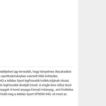
elljeiket úgy tervezték, hogy kényelmes illeszkedést
a sporttudományban szerzett több évtizedes
Q a Adidas Sport legfrissebb kollekciójának részei,
egfrissebb divatját követi. A single-lens stílus teszi
panyagok A keret anyaga könnyű műanyag , ami kivételes
T Vedd meg a Adidas Sport SP0090 94Q -et most az