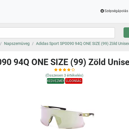
Szépségápolás 
Napszemüveg
Adidas Sport SP0090 94Q ONE SIZE (99) Zöld Unis
090 94Q ONE SIZE (99) Zöld Uni
(Összesen
3
értékelés)
KEDVEZMÉNY
ÚJDONSÁG