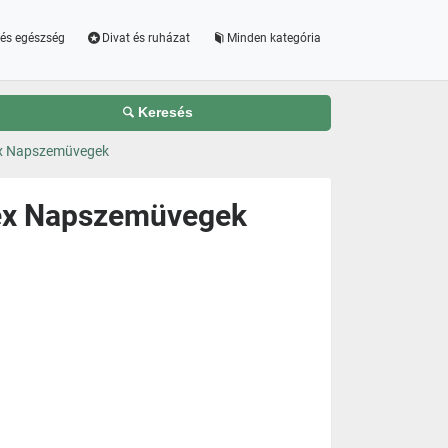
és egészség
Divat és ruházat
Minden kategória
Keresés
ex Napszemüvegek
sex Napszemüvegek