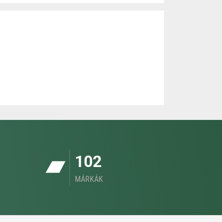
102
MÁRKÁK