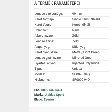
A TERMÉK PARAMÉTEREI
Lencse szélessége:
99 mm
Keret formája:
Single Lens | Shield
Keret típusa:
Keret nélküli
Polarizált:
Nem
A keret színe:
Zöld
Lencse színe:
Zöld
Alapanyag:
Műanyag
Keret gyári színe:
Matte / Light Green
Lencse gyári színe:
Mirrored Green
Gyártási anyag:
Injected Polyamide
Típus:
Unisex
Modell:
SP0090 94Q
Nickname:
SP0090 94Q
Ean:
889214486431
Márka:
Adidas Sport
Eladó:
Eyerim