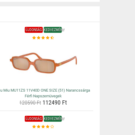
ÚJDONSÁG
KEDVEZMÉNY
iu Miu MU11ZS 11V40D ONE SIZE (51) Narancssárga
Férfi Napszemüvegek
112490 Ft
120590 Ft
ÚJDONSÁG
KEDVEZMÉNY