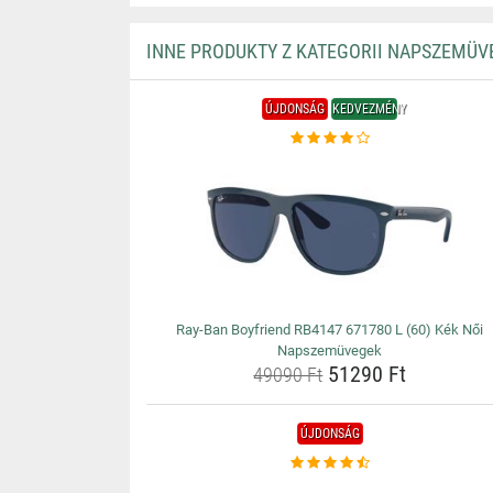
INNE PRODUKTY Z KATEGORII NAPSZEMÜV
ÚJDONSÁG
KEDVEZMÉNY
Ray-Ban Boyfriend RB4147 671780 L (60) Kék Női
Napszemüvegek
51290 Ft
49090 Ft
ÚJDONSÁG