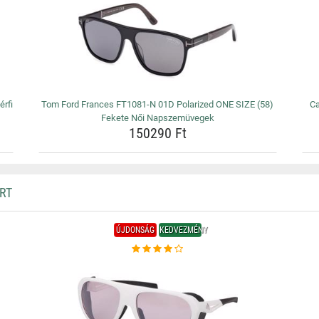
rfi
Tom Ford Frances FT1081-N 01D Polarized ONE SIZE (58)
Ca
Fekete Női Napszemüvegek
150290 Ft
RT
ÚJDONSÁG
KEDVEZMÉNY