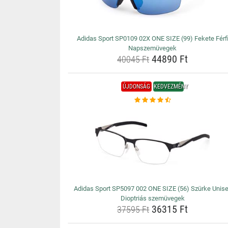
Adidas Sport SP0109 02X ONE SIZE (99) Fekete Férf
Napszemüvegek
44890 Ft
40045 Ft
ÚJDONSÁG
KEDVEZMÉNY
Adidas Sport SP5097 002 ONE SIZE (56) Szürke Unis
Dioptriás szemüvegek
36315 Ft
37595 Ft