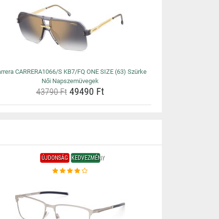
rrera CARRERA1066/S KB7/FQ ONE SIZE (63) Szürke
Női Napszemüvegek
49490 Ft
43790 Ft
ÚJDONSÁG
KEDVEZMÉNY