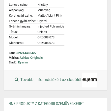
Lencse színe:
Kristály
Alapanyag:
Műanyag
Keret gyári színe:
Matte / Light Pink
Lencse gyári színe:
Crystal
Gyártási anyag:
Injected Polyamide
Típus:
Unisex
Modell:
OR5088 073
Nickname:
OR5088 073
Ean:
889214485427
Márka:
Adidas Originals
Eladó:
Eyerim
További információkért az eladótól
INNE PRODUKTY Z KATEGORII SZEMÜVEGKERET