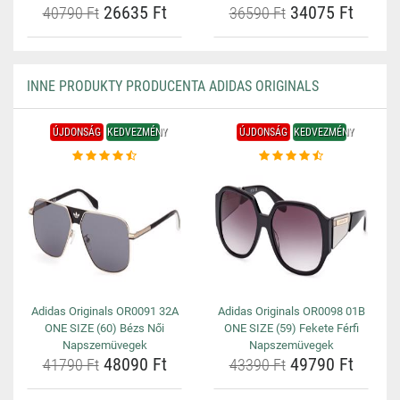
26635 Ft
34075 Ft
40790 Ft
36590 Ft
INNE PRODUKTY PRODUCENTA ADIDAS ORIGINALS
ÚJDONSÁG
KEDVEZMÉNY
ÚJDONSÁG
KEDVEZMÉNY
Adidas Originals OR0091 32A
Adidas Originals OR0098 01B
ONE SIZE (60) Bézs Női
ONE SIZE (59) Fekete Férfi
Napszemüvegek
Napszemüvegek
48090 Ft
49790 Ft
41790 Ft
43390 Ft