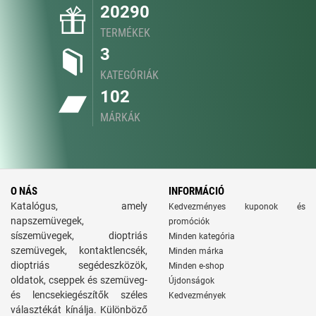
20290
TERMÉKEK
3
KATEGÓRIÁK
102
MÁRKÁK
O NÁS
INFORMÁCIÓ
Katalógus, amely
Kedvezményes kuponok és
napszemüvegek,
promóciók
síszemüvegek, dioptriás
Minden kategória
szemüvegek, kontaktlencsék,
Minden márka
dioptriás segédeszközök,
Minden e-shop
oldatok, cseppek és szemüveg-
Újdonságok
és lencsekiegészítők széles
Kedvezmények
választékát kínálja. Különböző