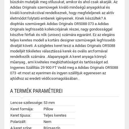
büszkén mutatják meg stílusukat, amikor és ahol csak akarják. Az
Adidas Originals szemüvegek kiváló minőségű anyagokkal és
kiváló konstrukcióval rendelkeznek, hogy megfeleljenek az aktív
életmódot folytató emberek igényeinek. Kinek készültek? A
dioptriás szemüvegek Adidas Originals OR5088 073 a Adidas
Originals legfrissebb kollekciójának részei, nagy gondossággal
készítve férfiak és nők (unisex) számára egyaránt. Ez az elegáns
teljes keretes modell a kortárs designer szemüvegek legfrissebb
divatját követi. A szögletes keret teszi a Adidas Originals OR5088
modelljét tökéletes választássá kerek és ovális arcformával
rendelkezők számára . Alapanyagok A keret anyaga könnyű
műanyag , ami kivételes megbízhatóságot és tartósságot ad.
Ingyenes Szállítás 29 900 FT Vedd meg a Adidas Originals OR5088
073 -et most az eyerimen és ingyen szállítjuk egyenesen az
ajtódhoz az eredeti védőcsomagolásában .
A TERMÉK PARAMÉTEREI
Lencse szélessége:
53 mm
Keret formája:
Pillow
Keret típusa:
Teljes keretes
Polarizált:
Nem
A keret színe:
Rózsaszín