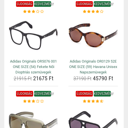
ÚJDONSÁG
KEDVEZMÉNY
ÚJDONSÁG
KEDVEZMÉNY
Adidas Originals OR5076 001
Adidas Originals OR0129 52E
ONE SIZE (54) Fekete Női
ONE SIZE (59) Havana Unisex
Dioptriás szemüvegek
Napszemüvegek
21675 Ft
45790 Ft
21915 Ft
37190 Ft
ÚJDONSÁG
KEDVEZMÉNY
ÚJDONSÁG
KEDVEZMÉNY