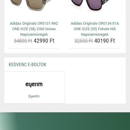
Adidas Originals OR0131 96Q
Adidas Originals OR0134 01A
ONE SIZE (58) Zöld Unisex
ONE SIZE (55) Fekete Női
Napszemüvegek
Napszemüvegek
42990 Ft
40190 Ft
34890 Ft
32590 Ft
KEDVENC E-BOLTOK
Eyerim