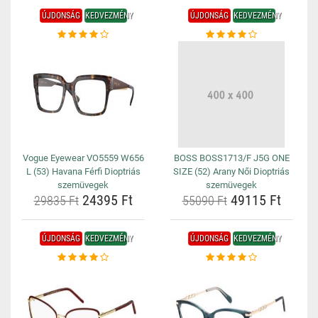
ÚJDONSÁG
KEDVEZMÉNY
ÚJDONSÁG
KEDVEZMÉNY
Vogue Eyewear VO5559 W656
BOSS BOSS1713/F J5G ONE
L (53) Havana Férfi Dioptriás
SIZE (52) Arany Női Dioptriás
szemüvegek
szemüvegek
24395 Ft
49115 Ft
29835 Ft
55090 Ft
ÚJDONSÁG
KEDVEZMÉNY
ÚJDONSÁG
KEDVEZMÉNY