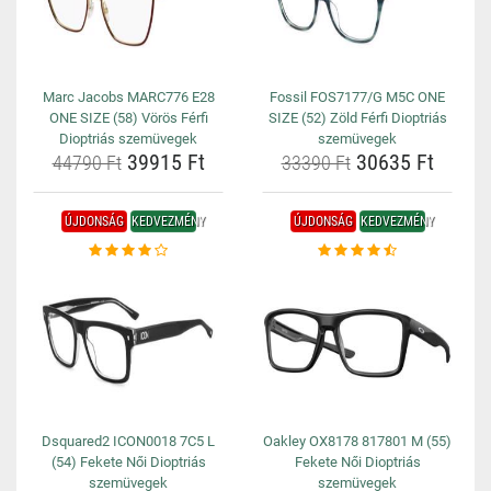
Marc Jacobs MARC776 E28
Fossil FOS7177/G M5C ONE
ONE SIZE (58) Vörös Férfi
SIZE (52) Zöld Férfi Dioptriás
Dioptriás szemüvegek
szemüvegek
39915 Ft
30635 Ft
44790 Ft
33390 Ft
ÚJDONSÁG
KEDVEZMÉNY
ÚJDONSÁG
KEDVEZMÉNY
Dsquared2 ICON0018 7C5 L
Oakley OX8178 817801 M (55)
(54) Fekete Női Dioptriás
Fekete Női Dioptriás
szemüvegek
szemüvegek