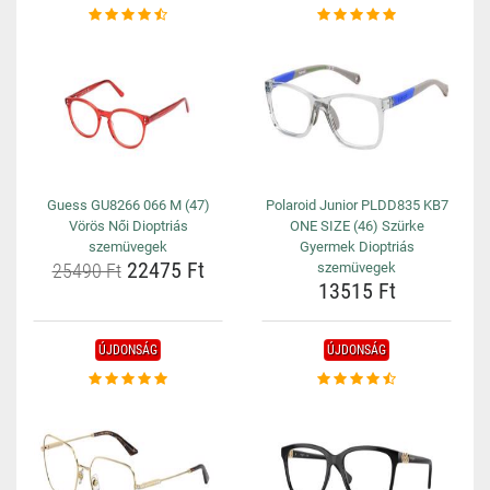
Guess GU8266 066 M (47)
Polaroid Junior PLDD835 KB7
Vörös Női Dioptriás
ONE SIZE (46) Szürke
szemüvegek
Gyermek Dioptriás
22475 Ft
25490 Ft
szemüvegek
13515 Ft
ÚJDONSÁG
ÚJDONSÁG