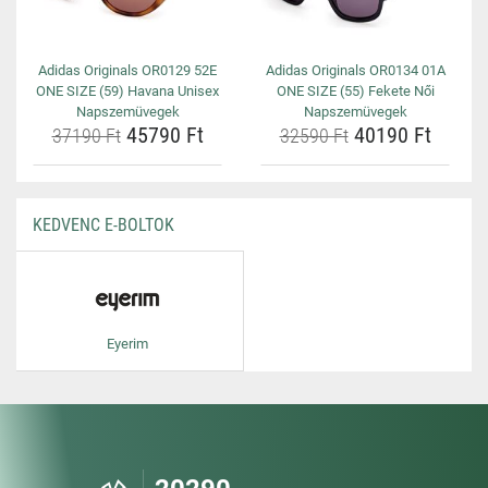
Adidas Originals OR0129 52E
Adidas Originals OR0134 01A
ONE SIZE (59) Havana Unisex
ONE SIZE (55) Fekete Női
Napszemüvegek
Napszemüvegek
45790 Ft
40190 Ft
37190 Ft
32590 Ft
KEDVENC E-BOLTOK
Eyerim