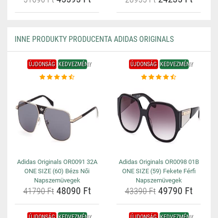
INNE PRODUKTY PRODUCENTA ADIDAS ORIGINALS
ÚJDONSÁG
KEDVEZMÉNY
ÚJDONSÁG
KEDVEZMÉNY
Adidas Originals OR0091 32A
Adidas Originals OR0098 01B
ONE SIZE (60) Bézs Női
ONE SIZE (59) Fekete Férfi
Napszemüvegek
Napszemüvegek
48090 Ft
49790 Ft
41790 Ft
43390 Ft
ÚJDONSÁG
KEDVEZMÉNY
ÚJDONSÁG
KEDVEZMÉNY