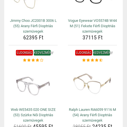
Jimmy Choo JC2001B 3006 L
Vogue Eyewear VO5574B W44
(55) Arany Férfi Dioptriás
M (51) Fekete Férfi Dioptriás
szemüvegek
szemüvegek
62395 Ft
37115 Ft
ÚJDONSÁG
KEDVEZMÉNY
ÚJDONSÁG
KEDVEZMÉNY
Web WE5435 020 ONE SIZE
Ralph Lauren RA6059 9116 M
(53) Szürke Női Dioptriás
(54) Arany Férfi Dioptriás
szemüvegek
szemüvegek
45595 Ft
24235 Ft
51690 Ft
28955 Ft