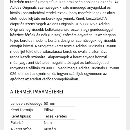
büszkén mutatják meg stílusukat, amikor és ahol csak akarják. Az
Adidas Originals szemüvegek kiváló minőségű anyagokkal és
kiváló konstrukcióval rendelkeznek, hogy megfeleljenek az aktív
életmódot folytató emberek igényeinek. Kinek készültek? A
dioptriás szemüvegek Adidas Originals OR5088 026 a Adidas
Originals legfrissebb kollekciójának részei, nagy gondossággal
készítve férfiak és nők (unisex) számára egyaránt. Ez az elegáns
teljes keretes modell a kortárs designer szemüvegek legfrissebb
divatját követi. A szögletes keret teszi a Adidas Originals OR5088
modelljét tökéletes választássá kerek és ovális arcformával
rendelkezők számára . Alapanyagok A keret anyaga könnyű
műanyag , ami kivételes megbízhatóságot és tartósságot ad.
Ingyenes Szállítás 29 900 FT Vedd meg a Adidas Originals OR5088
026 -et most az eyerimen és ingyen szállítjuk egyenesen az
ajtódhoz az eredeti védőcsomagolásában .
A TERMÉK PARAMÉTEREI
Lencse szélessége:
53 mm
Keret formája:
Pillow
Keret típusa:
Teljes keretes
Polarizált:
Nem
A keret színe:
Kristály