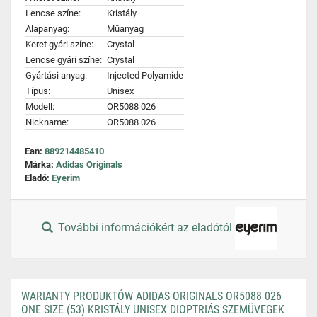
Lencse színe:
Kristály
Alapanyag:
Műanyag
Keret gyári színe:
Crystal
Lencse gyári színe:
Crystal
Gyártási anyag:
Injected Polyamide
Típus:
Unisex
Modell:
OR5088 026
Nickname:
OR5088 026
Ean:
889214485410
Márka:
Adidas Originals
Eladó:
Eyerim
További információkért az eladótól
WARIANTY PRODUKTÓW ADIDAS ORIGINALS OR5088 026
ONE SIZE (53) KRISTÁLY UNISEX DIOPTRIÁS SZEMÜVEGEK