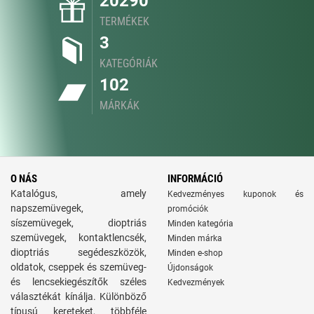
20290
TERMÉKEK
3
KATEGÓRIÁK
102
MÁRKÁK
O NÁS
INFORMÁCIÓ
Katalógus, amely
Kedvezményes kuponok és
napszemüvegek,
promóciók
síszemüvegek, dioptriás
Minden kategória
szemüvegek, kontaktlencsék,
Minden márka
dioptriás segédeszközök,
Minden e-shop
oldatok, cseppek és szemüveg-
Újdonságok
és lencsekiegészítők széles
Kedvezmények
választékát kínálja. Különböző
típusú kereteket, többféle