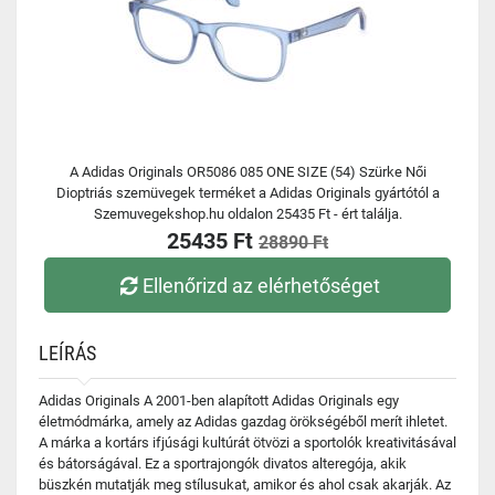
A Adidas Originals OR5086 085 ONE SIZE (54) Szürke Női
Dioptriás szemüvegek terméket a Adidas Originals gyártótól a
Szemuvegekshop.hu oldalon 25435 Ft - ért találja.
25435 Ft
28890 Ft
Ellenőrizd az elérhetőséget
LEÍRÁS
Adidas Originals A 2001-ben alapított Adidas Originals egy
életmódmárka, amely az Adidas gazdag örökségéből merít ihletet.
A márka a kortárs ifjúsági kultúrát ötvözi a sportolók kreativitásával
és bátorságával. Ez a sportrajongók divatos alteregója, akik
büszkén mutatják meg stílusukat, amikor és ahol csak akarják. Az