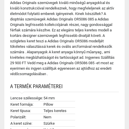
Adidas Originals szemüvegek kiváló minőségű anyagokkal és
kiváló konstrukcióval rendelkeznek, hogy megfeleljenek az aktív
életmódot folytató emberek igényeinek. Kinek készültek? A
dioptriás szemüvegek Adidas Originals OR5086 085 a Adidas
Originals legfrissebb kollekciójának részei, nagy gondossággal
férfiak számára készítve. Ez az elegáns teljes keretes modell a
kortárs designer szemüvegek legfrissebb divatját követi. A
szögletes keret teszi a Adidas Originals OR5086 modelljét
tökéletes választássá kerek és ovális arcformával rendelkezők
számára . Alapanyagok A keret anyaga könnyű műanyag , ami
kivételes megbízhatóságot és tartósságot ad. Ingyenes Szállítás
29 900 FT Vedd meg a Adidas Originals OR5086 085 -et most az
eyerimen és ingyen szállítjuk egyenesen az ajtódhoz az eredeti
védőcsomagolásában .
A TERMÉK PARAMÉTEREI
Lencse szélessége:
54 mm
Keret formája:
Pillow
Keret típusa:
Teljes keretes
Polarizált:
Nem
A keret színe:
Szürke