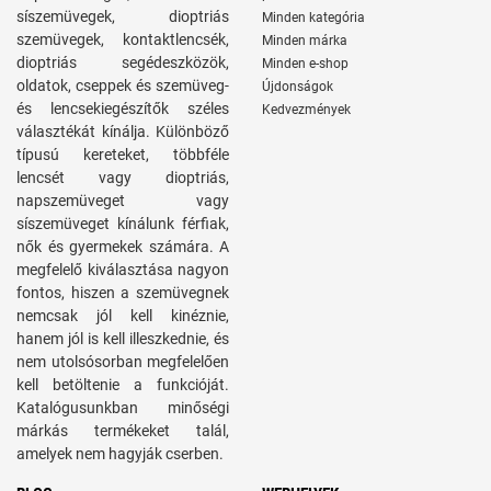
síszemüvegek, dioptriás
Minden kategória
szemüvegek, kontaktlencsék,
Minden márka
dioptriás segédeszközök,
Minden e-shop
oldatok, cseppek és szemüveg-
Újdonságok
és lencsekiegészítők széles
Kedvezmények
választékát kínálja. Különböző
típusú kereteket, többféle
lencsét vagy dioptriás,
napszemüveget vagy
síszemüveget kínálunk férfiak,
nők és gyermekek számára. A
megfelelő kiválasztása nagyon
fontos, hiszen a szemüvegnek
nemcsak jól kell kinéznie,
hanem jól is kell illeszkednie, és
nem utolsósorban megfelelően
kell betöltenie a funkcióját.
Katalógusunkban minőségi
márkás termékeket talál,
amelyek nem hagyják cserben.