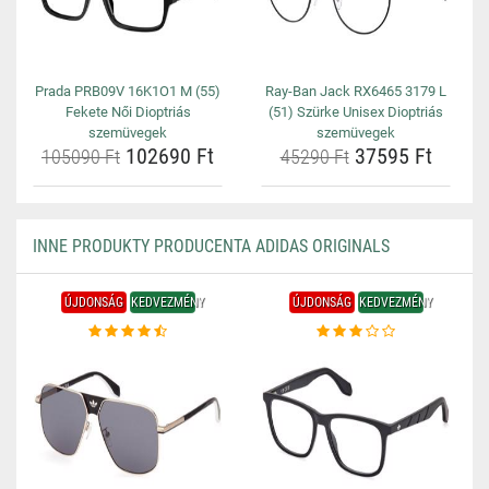
Prada PRB09V 16K1O1 M (55)
Ray-Ban Jack RX6465 3179 L
Fekete Női Dioptriás
(51) Szürke Unisex Dioptriás
szemüvegek
szemüvegek
102690 Ft
37595 Ft
105090 Ft
45290 Ft
INNE PRODUKTY PRODUCENTA ADIDAS ORIGINALS
ÚJDONSÁG
KEDVEZMÉNY
ÚJDONSÁG
KEDVEZMÉNY