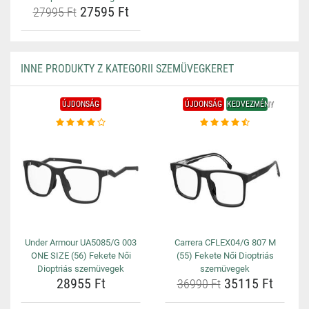
27595 Ft
27995 Ft
INNE PRODUKTY Z KATEGORII SZEMÜVEGKERET
ÚJDONSÁG
ÚJDONSÁG
KEDVEZMÉNY
Under Armour UA5085/G 003
Carrera CFLEX04/G 807 M
ONE SIZE (56) Fekete Női
(55) Fekete Női Dioptriás
Dioptriás szemüvegek
szemüvegek
28955 Ft
35115 Ft
36990 Ft