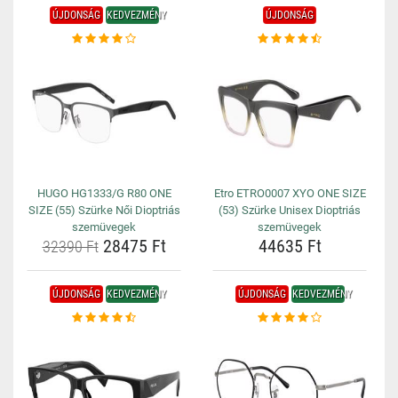
ÚJDONSÁG
KEDVEZMÉNY
ÚJDONSÁG
HUGO HG1333/G R80 ONE
Etro ETRO0007 XYO ONE SIZE
SIZE (55) Szürke Női Dioptriás
(53) Szürke Unisex Dioptriás
szemüvegek
szemüvegek
28475 Ft
44635 Ft
32390 Ft
ÚJDONSÁG
KEDVEZMÉNY
ÚJDONSÁG
KEDVEZMÉNY