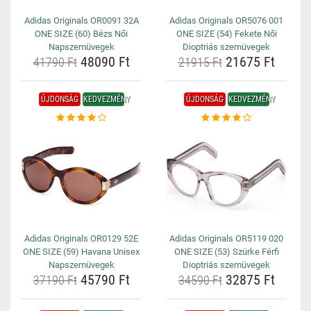
Adidas Originals OR0091 32A
Adidas Originals OR5076 001
ONE SIZE (60) Bézs Női
ONE SIZE (54) Fekete Női
Napszemüvegek
Dioptriás szemüvegek
48090 Ft
21675 Ft
41790 Ft
21915 Ft
ÚJDONSÁG
KEDVEZMÉNY
ÚJDONSÁG
KEDVEZMÉNY
Adidas Originals OR0129 52E
Adidas Originals OR5119 020
ONE SIZE (59) Havana Unisex
ONE SIZE (53) Szürke Férfi
Napszemüvegek
Dioptriás szemüvegek
45790 Ft
32875 Ft
37190 Ft
34590 Ft