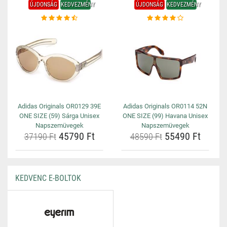
ÚJDONSÁG
KEDVEZMÉNY
ÚJDONSÁG
KEDVEZMÉNY
Adidas Originals OR0129 39E
Adidas Originals OR0114 52N
ONE SIZE (59) Sárga Unisex
ONE SIZE (99) Havana Unisex
Napszemüvegek
Napszemüvegek
45790 Ft
55490 Ft
37190 Ft
48590 Ft
KEDVENC E-BOLTOK