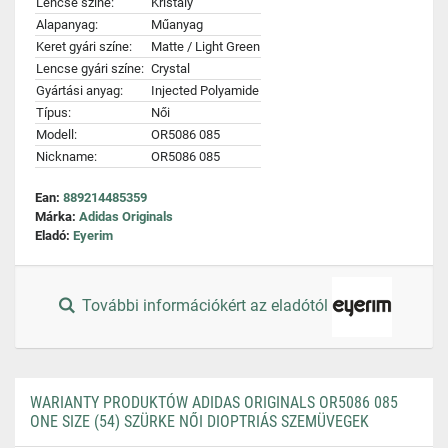
Lencse színe:
Kristály
Alapanyag:
Műanyag
Keret gyári színe:
Matte / Light Green
Lencse gyári színe:
Crystal
Gyártási anyag:
Injected Polyamide
Típus:
Női
Modell:
OR5086 085
Nickname:
OR5086 085
Ean:
889214485359
Márka:
Adidas Originals
Eladó:
Eyerim
További információkért az eladótól
WARIANTY PRODUKTÓW ADIDAS ORIGINALS OR5086 085
ONE SIZE (54) SZÜRKE NŐI DIOPTRIÁS SZEMÜVEGEK