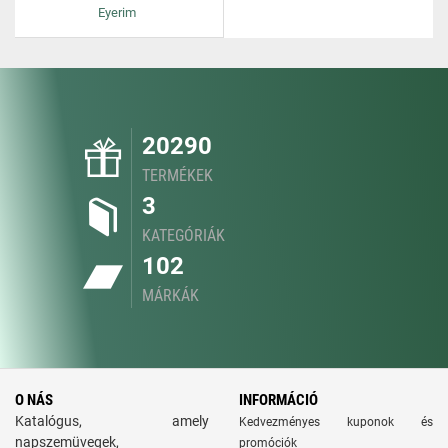
Eyerim
20290
TERMÉKEK
3
KATEGÓRIÁK
102
MÁRKÁK
O NÁS
INFORMÁCIÓ
Katalógus, amely
Kedvezményes kuponok és
napszemüvegek,
promóciók