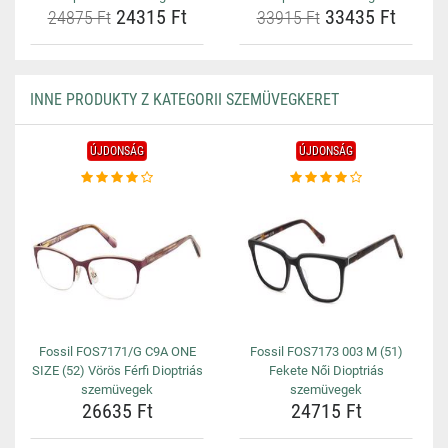
24315 Ft
33435 Ft
24875 Ft
33915 Ft
INNE PRODUKTY Z KATEGORII SZEMÜVEGKERET
ÚJDONSÁG
ÚJDONSÁG
Fossil FOS7171/G C9A ONE
Fossil FOS7173 003 M (51)
SIZE (52) Vörös Férfi Dioptriás
Fekete Női Dioptriás
szemüvegek
szemüvegek
26635 Ft
24715 Ft