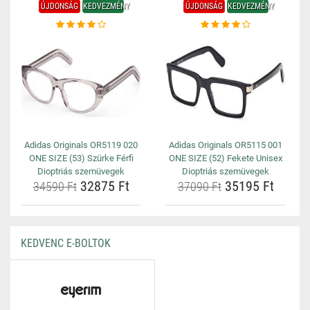
ÚJDONSÁG
KEDVEZMÉNY
ÚJDONSÁG
KEDVEZMÉNY
Adidas Originals OR5119 020
Adidas Originals OR5115 001
ONE SIZE (53) Szürke Férfi
ONE SIZE (52) Fekete Unisex
Dioptriás szemüvegek
Dioptriás szemüvegek
32875 Ft
35195 Ft
34590 Ft
37090 Ft
KEDVENC E-BOLTOK