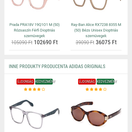
Prada PRA18V 19Q1O1 M (50)
Ray-Ban Alice RX7238 8355 M
Rózsaszín Férfi Dioptriás
(50) Bézs Unisex Dioptriás
szemüvegek
szemüvegek
102690 Ft
36075 Ft
105090 Ft
39090 Ft
INNE PRODUKTY PRODUCENTA ADIDAS ORIGINALS
ÚJDONSÁG
KEDVEZMÉNY
ÚJDONSÁG
KEDVEZMÉNY