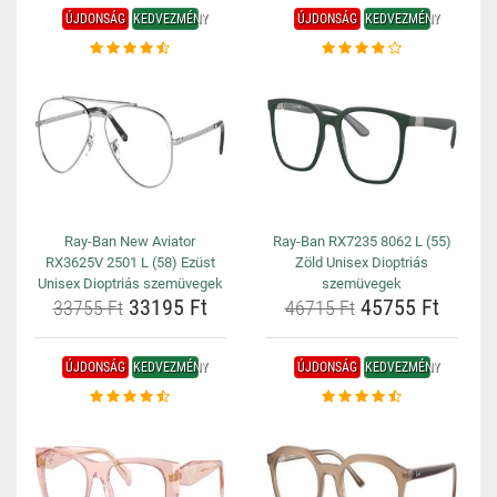
ÚJDONSÁG
KEDVEZMÉNY
ÚJDONSÁG
KEDVEZMÉNY
Ray-Ban New Aviator
Ray-Ban RX7235 8062 L (55)
RX3625V 2501 L (58) Ezüst
Zöld Unisex Dioptriás
Unisex Dioptriás szemüvegek
szemüvegek
33195 Ft
45755 Ft
33755 Ft
46715 Ft
ÚJDONSÁG
KEDVEZMÉNY
ÚJDONSÁG
KEDVEZMÉNY