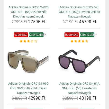
Adidas Originals OR5076 020
Adidas Originals OR0129 52E
ONE SIZE (54) Szürke Női
ONE SIZE (59) Havana Unisex
Dioptriás szemüvegek
Napszemüvegek
27595 Ft
45790 Ft
27995 Ft
37190 Ft
ÚJDONSÁG
KEDVEZMÉNY
ÚJDONSÁG
KEDVEZMÉNY
Adidas Originals OR0131 96Q
Adidas Originals OR0134 01A
ONE SIZE (58) Zöld Unisex
ONE SIZE (55) Fekete Női
Napszemüvegek
Napszemüvegek
42990 Ft
40190 Ft
34890 Ft
32590 Ft