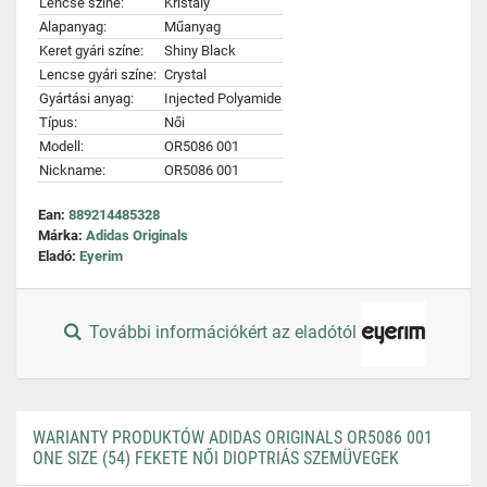
Lencse színe:
Kristály
Alapanyag:
Műanyag
Keret gyári színe:
Shiny Black
Lencse gyári színe:
Crystal
Gyártási anyag:
Injected Polyamide
Típus:
Női
Modell:
OR5086 001
Nickname:
OR5086 001
Ean:
889214485328
Márka:
Adidas Originals
Eladó:
Eyerim
További információkért az eladótól
WARIANTY PRODUKTÓW ADIDAS ORIGINALS OR5086 001
ONE SIZE (54) FEKETE NŐI DIOPTRIÁS SZEMÜVEGEK