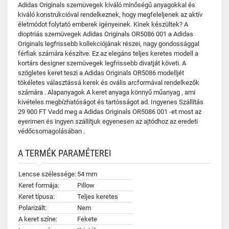
Adidas Originals szemüvegek kiváló minőségű anyagokkal és
kiváló konstrukcióval rendelkeznek, hogy megfeleljenek az aktív
életmódot folytató emberek igényeinek. Kinek készültek? A
dioptriás szemüvegek Adidas Originals OR5086 001 a Adidas
Originals legfrissebb kollekciójának részei, nagy gondossággal
férfiak számára készítve. Ez az elegáns teljes keretes modell a
kortárs designer szemüvegek legfrissebb divatját követi. A
szögletes keret teszi a Adidas Originals OR5086 modelljét
tökéletes választássá kerek és ovális arcformával rendelkezők
számára . Alapanyagok A keret anyaga könnyű műanyag , ami
kivételes megbízhatóságot és tartósságot ad. Ingyenes Szállítás
29 900 FT Vedd meg a Adidas Originals OR5086 001 -et most az
eyerimen és ingyen szállítjuk egyenesen az ajtódhoz az eredeti
védőcsomagolásában .
A TERMÉK PARAMÉTEREI
Lencse szélessége:
54 mm
Keret formája:
Pillow
Keret típusa:
Teljes keretes
Polarizált:
Nem
A keret színe:
Fekete