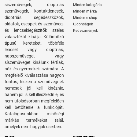
síszemüvegek, dioptriás
Minden kategória
szemüvegek, kontaktlencsék,
Minden márka
dioptriás segédeszközök,
Minden e-shop
oldatok, cseppek és szemüveg-
Újdonságok
és lencsekiegészítők széles
Kedvezmények
választékát kínálja. Különböző
típusú kereteket, többféle
lencsét vagy dioptriás,
napszemüveget vagy
síszemüveget kínálunk férfiak,
nők és gyermekek számára. A
megfelelő kiválasztása nagyon
fontos, hiszen a szemüvegnek
nemcsak jól kell kinéznie,
hanem jól is kell illeszkednie, és
nem utolsósorban megfelelően
kell betöltenie a funkcióját.
Katalógusunkban minőségi
márkás termékeket talál,
amelyek nem hagyják cserben.