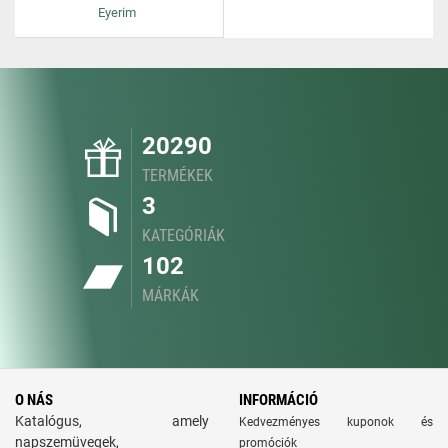
Eyerim
20290
TERMÉKEK
3
KATEGÓRIÁK
102
MÁRKÁK
O NÁS
INFORMÁCIÓ
Katalógus, amely
Kedvezményes kuponok és
napszemüvegek,
promóciók