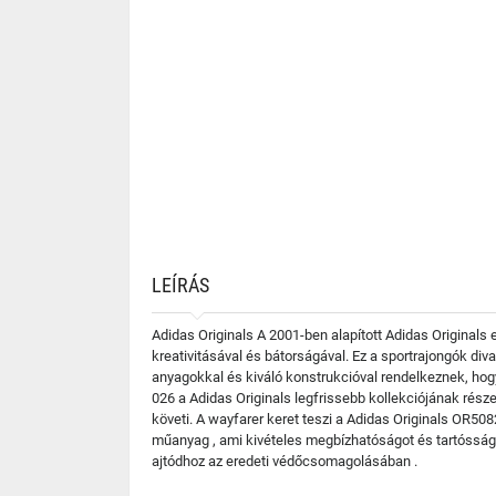
LEÍRÁS
Adidas Originals A 2001-ben alapított Adidas Originals 
kreativitásával és bátorságával. Ez a sportrajongók di
anyagokkal és kiváló konstrukcióval rendelkeznek, hog
026 a Adidas Originals legfrissebb kollekciójának rész
követi. A wayfarer keret teszi a Adidas Originals OR50
műanyag , ami kivételes megbízhatóságot és tartósságo
ajtódhoz az eredeti védőcsomagolásában .