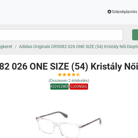
Szépségápolás 
gkeret
Adidas Originals OR5082 026 ONE SIZE (54) Kristály Női Diop
82 026 ONE SIZE (54) Kristály Nő
(Összesen
2
értékelés)
KEDVEZMÉNY
ÚJDONSÁG