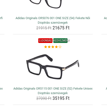
fi
Adidas Originals OR5076 001 ONE SIZE (54) Fekete Női
Ad
Dioptriás szemüvegek
21675 Ft
21915 Ft
ÚJDONSÁG
KEDVEZMÉNY
ex
Adidas Originals OR5115 001 ONE SIZE (52) Fekete Unisex
Dioptriás szemüvegek
35195 Ft
37090 Ft