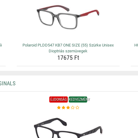
ői
Polaroid PLDD547 KB7 ONE SIZE (55) Szürke Unisex
H
Dioptriás szemüvegek
17675 Ft
GINALS
ÚJDONSÁG
KEDVEZMÉNY