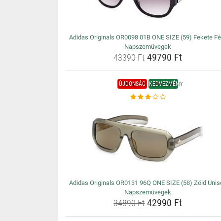
Adidas Originals OR0098 01B ONE SIZE (59) Fekete Fér
Napszemüvegek
49790 Ft
43390 Ft
ÚJDONSÁG
KEDVEZMÉNY
Adidas Originals OR0131 96Q ONE SIZE (58) Zöld Unis
Napszemüvegek
42990 Ft
34890 Ft