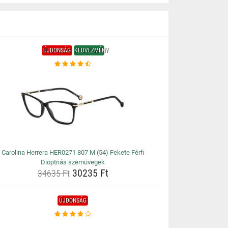
ÚJDONSÁG
KEDVEZMÉNY
Carolina Herrera HER0271 807 M (54) Fekete Férfi
Dioptriás szemüvegek
30235 Ft
34635 Ft
ÚJDONSÁG