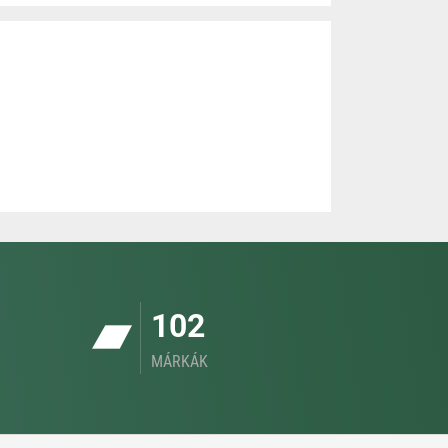
102
MÁRKÁK