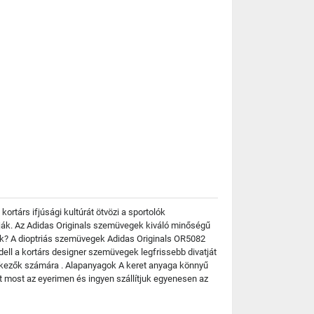
rtárs ifjúsági kultúrát ötvözi a sportolók
arják. Az Adidas Originals szemüvegek kiváló minőségű
tek? A dioptriás szemüvegek Adidas Originals OR5082
dell a kortárs designer szemüvegek legfrissebb divatját
delkezők számára . Alapanyagok A keret anyaga könnyű
 most az eyerimen és ingyen szállítjuk egyenesen az