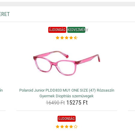
ERET
ÚJDONSÁG
KEDVEZMÉNY
ín
Polaroid Junior PLDD833 MU1 ONE SIZE (47) Rózsaszín
Gyermek Dioptriás szemüvegek
15275 Ft
16490 Ft
ÚJDONSÁG