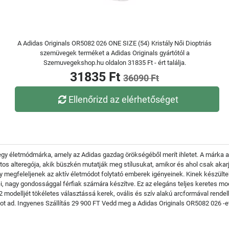
A Adidas Originals OR5082 026 ONE SIZE (54) Kristály Női Dioptriás
szemüvegek terméket a Adidas Originals gyártótól a
Szemuvegekshop.hu oldalon 31835 Ft - ért találja.
31835 Ft
36090 Ft
Ellenőrizd az elérhetőséget
egy életmódmárka, amely az Adidas gazdag örökségéből merít ihletet. A márka a ko
vatos alteregója, akik büszkén mutatják meg stílusukat, amikor és ahol csak ak
y megfeleljenek az aktív életmódot folytató emberek igényeinek. Kinek készül
ei, nagy gondossággal férfiak számára készítve. Ez az elegáns teljes keretes mo
82 modelljét tökéletes választássá kerek, ovális és szív alakú arcformával ren
t ad. Ingyenes Szállítás 29 900 FT Vedd meg a Adidas Originals OR5082 026 -et