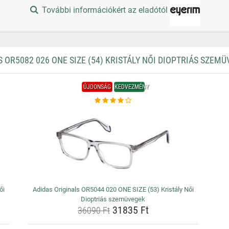
További információkért az eladótól
OR5082 026 ONE SIZE (54) KRISTÁLY NŐI DIOPTRIÁS SZEM
ÚJDONSÁG
KEDVEZMÉNY
ői
Adidas Originals OR5044 020 ONE SIZE (53) Kristály Női
Dioptriás szemüvegek
31835 Ft
36090 Ft