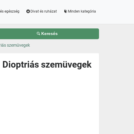
és egészség
Divat és ruházat
Minden kategória
Keresés
triás szemüvegek
i Dioptriás szemüvegek