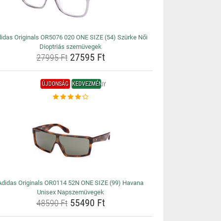
idas Originals OR5076 020 ONE SIZE (54) Szürke Női
Dioptriás szemüvegek
27595 Ft
27995 Ft
ÚJDONSÁG
KEDVEZMÉNY
Adidas Originals OR0114 52N ONE SIZE (99) Havana
Unisex Napszemüvegek
55490 Ft
48590 Ft