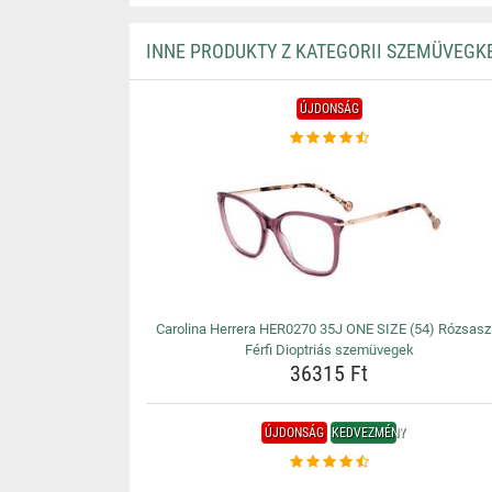
INNE PRODUKTY Z KATEGORII SZEMÜVEGK
ÚJDONSÁG
Carolina Herrera HER0270 35J ONE SIZE (54) Rózsasz
Férfi Dioptriás szemüvegek
36315 Ft
ÚJDONSÁG
KEDVEZMÉNY