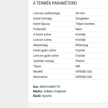
A TERMÉK PARAMÉTEREI
Lencse szélessége:
54 mm
Keret formája:
Szogletes
Keret típusa:
Teljes keretes
Polarizált:
Nem
A keret színe:
Kristály
Lencse színe:
Kristály
Alapanyag:
Műanyag
Keret gyári színe:
Crystal
Lencse gyári színe:
Crystal
Gyártási anyag:
Plastic
Típus:
Női
Modell:
OR5082 026
Nickname:
OR5082 026
Ean:
889214485175
Márka:
Adidas Originals
Eladó:
Eyerim