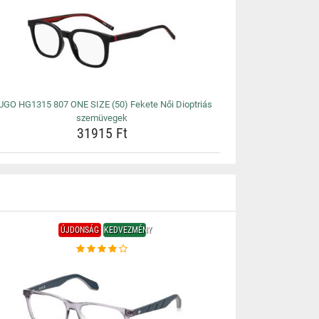
UGO HG1315 807 ONE SIZE (50) Fekete Női Dioptriás
szemüvegek
31915 Ft
ÚJDONSÁG
KEDVEZMÉNY