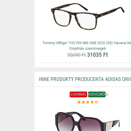
Tommy Hilfiger TH2189 086 ONE SIZE (53) Havana N
Dioptriás szemüvegek
31035 Ft
35690 Ft
INNE PRODUKTY PRODUCENTA ADIDAS ORI
ÚJDONSÁG
KEDVEZMÉNY