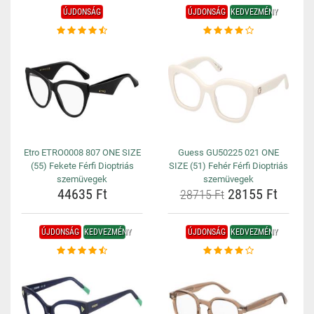
ÚJDONSÁG
ÚJDONSÁG
KEDVEZMÉNY
Etro ETRO0008 807 ONE SIZE
Guess GU50225 021 ONE
(55) Fekete Férfi Dioptriás
SIZE (51) Fehér Férfi Dioptriás
szemüvegek
szemüvegek
44635 Ft
28155 Ft
28715 Ft
ÚJDONSÁG
KEDVEZMÉNY
ÚJDONSÁG
KEDVEZMÉNY