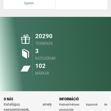
Eyerim
20290
TERMÉKEK
3
KATEGÓRIÁK
102
MÁRKÁK
O NÁS
INFORMÁCIÓ
Katalógus, amely
Kedvezményes kuponok és
napszemüvegek,
promóciók