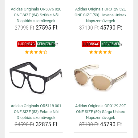
Adidas Originals OR5076 020
Adidas Originals OR0129 52E
ONE SIZE (54) Szürke Női
ONE SIZE (59) Havana Unisex
Dioptriás szemüvegek
Napszemüvegek
27595 Ft
45790 Ft
27995 Ft
37190 Ft
ÚJDONSÁG
KEDVEZMÉNY
ÚJDONSÁG
KEDVEZMÉNY
Adidas Originals OR5118 001
Adidas Originals OR0129 39E
ONE SIZE (53) Fekete Női
ONE SIZE (59) Sárga Unisex
Dioptriás szemüvegek
Napszemüvegek
32875 Ft
45790 Ft
34590 Ft
37190 Ft