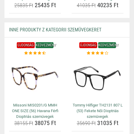
25435 Ft
40235 Ft
25835 Ft
41035 Ft
INNE PRODUKTY Z KATEGORII SZEMÜVEGKERET
ÚJDONSÁG
KEDVEZMÉNY
ÚJDONSÁG
KEDVEZMÉNY
Missoni MIS0201/G MMH
Tommy Hilfiger TH2131 807 L
ONE SIZE (56) Havana Férfi
(53) Fekete Női Dioptriás
Dioptriás szemüvegek
szemüvegek
38075 Ft
31035 Ft
38155 Ft
35690 Ft