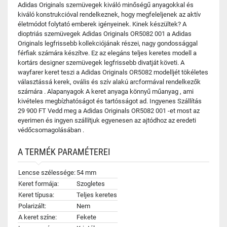
Adidas Originals szemüvegek kiváló minőségű anyagokkal és
kiváló konstrukcióval rendelkeznek, hogy megfeleljenek az aktív
életmódot folytató emberek igényeinek. Kinek készültek? A
dioptriás szemüvegek Adidas Originals OR5082 001 a Adidas
Originals legfrissebb kollekciójának részei, nagy gondossággal
férfiak számára készítve. Ez az elegáns teljes keretes modell a
kortárs designer szemüvegek legfrissebb divatját követi. A
wayfarer keret teszi a Adidas Originals OR5082 modelljét tökéletes
választássá kerek, ovális és szív alakú arcformával rendelkezők
számára . Alapanyagok A keret anyaga könnyű műanyag , ami
kivételes megbízhatóságot és tartósságot ad. Ingyenes Szállítás
29 900 FT Vedd meg a Adidas Originals OR5082 001 -et most az
eyerimen és ingyen szállítjuk egyenesen az ajtódhoz az eredeti
védőcsomagolásában .
A TERMÉK PARAMÉTEREI
Lencse szélessége:
54 mm
Keret formája:
Szogletes
Keret típusa:
Teljes keretes
Polarizált:
Nem
A keret színe:
Fekete