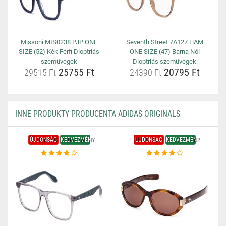
Missoni MIS0238 PJP ONE
Seventh Street 7A127 HAM
SIZE (52) Kék Férfi Dioptriás
ONE SIZE (47) Barna Női
szemüvegek
Dioptriás szemüvegek
25755 Ft
20795 Ft
29515 Ft
24390 Ft
INNE PRODUKTY PRODUCENTA ADIDAS ORIGINALS
ÚJDONSÁG
KEDVEZMÉNY
ÚJDONSÁG
KEDVEZMÉNY