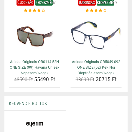
ÚJDONSÁG
KEDVEZMÉNY
ÚJDONSÁG
KEDVEZMÉNY
Adidas Originals OR0114 52N
Adidas Originals OR5049 092
ONE SIZE (99) Havana Unisex
ONE SIZE (52) Kék Női
Napszemüvegek
Dioptriás szemüvegek
55490 Ft
30715 Ft
48590 Ft
33690 Ft
KEDVENC E-BOLTOK