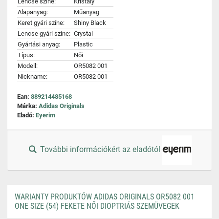
Lencse színe:
Kristály
Alapanyag:
Műanyag
Keret gyári színe:
Shiny Black
Lencse gyári színe:
Crystal
Gyártási anyag:
Plastic
Típus:
Női
Modell:
OR5082 001
Nickname:
OR5082 001
Ean:
889214485168
Márka:
Adidas Originals
Eladó:
Eyerim
További információkért az eladótól
WARIANTY PRODUKTÓW ADIDAS ORIGINALS OR5082 001
ONE SIZE (54) FEKETE NŐI DIOPTRIÁS SZEMÜVEGEK