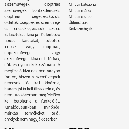
síszemüvegek, dioptriás
Minden kategória
szemüvegek, kontaktlencsék,
Minden márka
dioptriás segédeszközök,
Minden e-shop
oldatok, cseppek és szemüveg-
Újdonságok
és lencsekiegészítők széles
Kedvezmények
választékát kínálja. Különböző
típusú kereteket, többféle
lencsét vagy dioptriás,
napszemüveget vagy
síszemüveget kínálunk férfiak,
nők és gyermekek számára. A
megfelelő kiválasztása nagyon
fontos, hiszen a szemüvegnek
nemcsak jól kell kinéznie,
hanem jól is kell illeszkednie, és
nem utolsósorban megfelelően
kell betöltenie a funkcióját.
Katalógusunkban minőségi
márkás termékeket talál,
amelyek nem hagyják cserben.