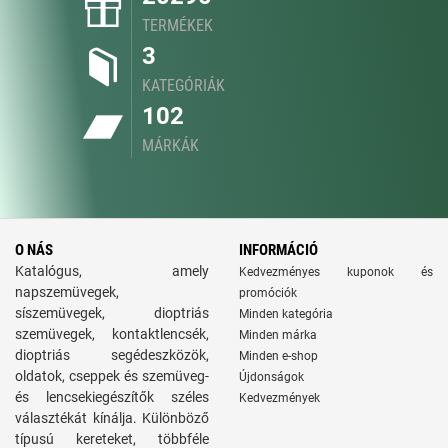
TERMÉKEK
3
KATEGÓRIÁK
102
MÁRKÁK
O NÁS
INFORMÁCIÓ
Katalógus, amely
Kedvezményes kuponok és
napszemüvegek,
promóciók
síszemüvegek, dioptriás
Minden kategória
szemüvegek, kontaktlencsék,
Minden márka
dioptriás segédeszközök,
Minden e-shop
oldatok, cseppek és szemüveg-
Újdonságok
és lencsekiegészítők széles
Kedvezmények
választékát kínálja. Különböző
típusú kereteket, többféle