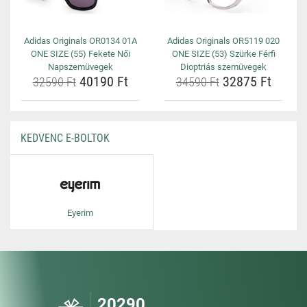
Adidas Originals OR0134 01A
Adidas Originals OR5119 020
ONE SIZE (55) Fekete Női
ONE SIZE (53) Szürke Férfi
Napszemüvegek
Dioptriás szemüvegek
40190 Ft
32875 Ft
32590 Ft
34590 Ft
KEDVENC E-BOLTOK
Eyerim
20290