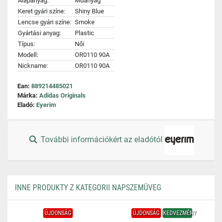
Alapanyag:
Műanyag
Keret gyári színe:
Shiny Blue
Lencse gyári színe:
Smoke
Gyártási anyag:
Plastic
Típus:
Női
Modell:
OR0110 90A
Nickname:
OR0110 90A
Ean:
889214485021
Márka:
Adidas Originals
Eladó:
Eyerim
További információkért az eladótól
INNE PRODUKTY Z KATEGORII NAPSZEMÜVEG
ÚJDONSÁG
ÚJDONSÁG
KEDVEZMÉNY