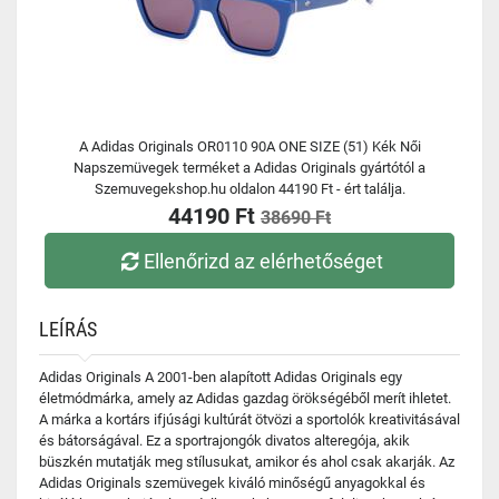
A Adidas Originals OR0110 90A ONE SIZE (51) Kék Női
Napszemüvegek terméket a Adidas Originals gyártótól a
Szemuvegekshop.hu oldalon 44190 Ft - ért találja.
44190 Ft
38690 Ft
Ellenőrizd az elérhetőséget
LEÍRÁS
Adidas Originals A 2001-ben alapított Adidas Originals egy
életmódmárka, amely az Adidas gazdag örökségéből merít ihletet.
A márka a kortárs ifjúsági kultúrát ötvözi a sportolók kreativitásával
és bátorságával. Ez a sportrajongók divatos alteregója, akik
büszkén mutatják meg stílusukat, amikor és ahol csak akarják. Az
Adidas Originals szemüvegek kiváló minőségű anyagokkal és