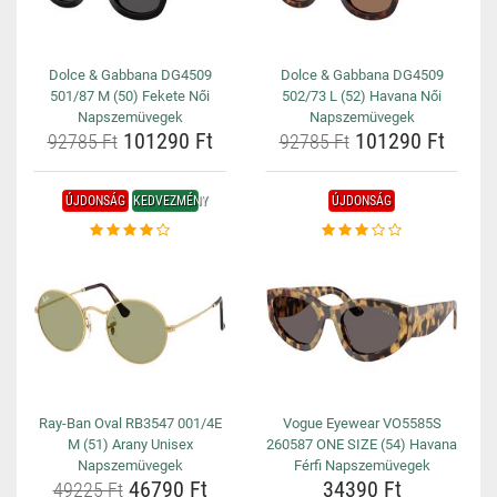
Dolce & Gabbana DG4509
Dolce & Gabbana DG4509
501/87 M (50) Fekete Női
502/73 L (52) Havana Női
Napszemüvegek
Napszemüvegek
101290 Ft
101290 Ft
92785 Ft
92785 Ft
ÚJDONSÁG
KEDVEZMÉNY
ÚJDONSÁG
Ray-Ban Oval RB3547 001/4E
Vogue Eyewear VO5585S
M (51) Arany Unisex
260587 ONE SIZE (54) Havana
Napszemüvegek
Férfi Napszemüvegek
46790 Ft
34390 Ft
49225 Ft