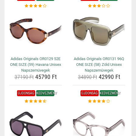
Adidas Originals OR0129 52E
Adidas Originals OR0131 96Q
ONE SIZE (59) Havana Unisex
ONE SIZE (58) Zöld Unisex
Napszemüvegek
Napszemüvegek
45790 Ft
42990 Ft
37190 Ft
34890 Ft
ÚJDONSÁG
KEDVEZMÉNY
ÚJDONSÁG
KEDVEZMÉNY