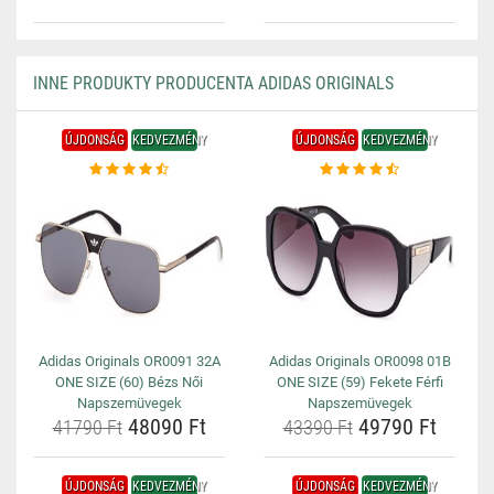
INNE PRODUKTY PRODUCENTA ADIDAS ORIGINALS
ÚJDONSÁG
KEDVEZMÉNY
ÚJDONSÁG
KEDVEZMÉNY
Adidas Originals OR0091 32A
Adidas Originals OR0098 01B
ONE SIZE (60) Bézs Női
ONE SIZE (59) Fekete Férfi
Napszemüvegek
Napszemüvegek
48090 Ft
49790 Ft
41790 Ft
43390 Ft
ÚJDONSÁG
KEDVEZMÉNY
ÚJDONSÁG
KEDVEZMÉNY