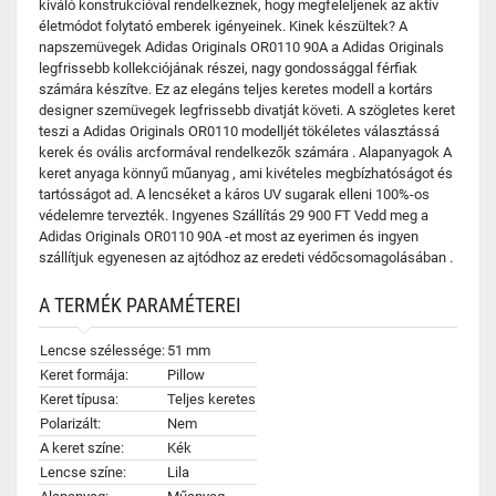
kiváló konstrukcióval rendelkeznek, hogy megfeleljenek az aktív
életmódot folytató emberek igényeinek. Kinek készültek? A
napszemüvegek Adidas Originals OR0110 90A a Adidas Originals
legfrissebb kollekciójának részei, nagy gondossággal férfiak
számára készítve. Ez az elegáns teljes keretes modell a kortárs
designer szemüvegek legfrissebb divatját követi. A szögletes keret
teszi a Adidas Originals OR0110 modelljét tökéletes választássá
kerek és ovális arcformával rendelkezők számára . Alapanyagok A
keret anyaga könnyű műanyag , ami kivételes megbízhatóságot és
tartósságot ad. A lencséket a káros UV sugarak elleni 100%-os
védelemre tervezték. Ingyenes Szállítás 29 900 FT Vedd meg a
Adidas Originals OR0110 90A -et most az eyerimen és ingyen
szállítjuk egyenesen az ajtódhoz az eredeti védőcsomagolásában .
A TERMÉK PARAMÉTEREI
Lencse szélessége:
51 mm
Keret formája:
Pillow
Keret típusa:
Teljes keretes
Polarizált:
Nem
A keret színe:
Kék
Lencse színe:
Lila