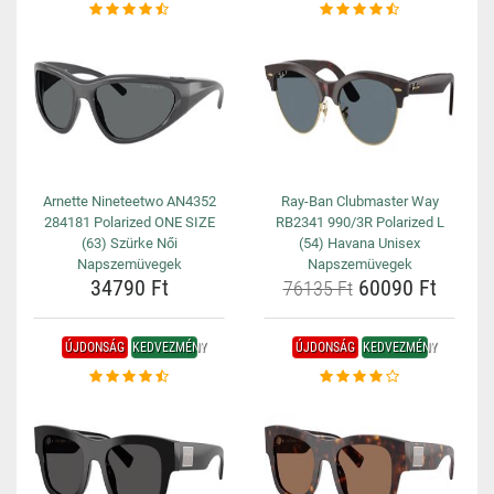
Arnette Nineteetwo AN4352
Ray-Ban Clubmaster Way
284181 Polarized ONE SIZE
RB2341 990/3R Polarized L
(63) Szürke Női
(54) Havana Unisex
Napszemüvegek
Napszemüvegek
34790 Ft
60090 Ft
76135 Ft
ÚJDONSÁG
KEDVEZMÉNY
ÚJDONSÁG
KEDVEZMÉNY