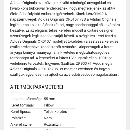
Adidas Originals szemüvegek kiváló minőségű anyagokkal és
kiváló konstrukcióval rendelkeznek, hogy megfeleljenek az aktív
életmódot folytató emberek igényeinek. Kinek készültek? A
napszemüvegek Adidas Originals OR0107 73S a Adidas Originals
legfrissebb kollekciójának részei, nagy gondossággal nők számára
készítve. Ez az elegáns teljes keretes modell a kortárs designer
szemüvegek legfrissebb divatját követi. A szögletes keret teszi a
Adidas Originals OR0107 modelljét tökéletes választássá kerek és
ovális arcformával rendelkezők számára . Alapanyagok A keret
anyaga könnyű műanyag , ami kivételes megbízhatóságot és
tartósságot ad. A lencséket a káros UV sugarak elleni 100%-os
védelemre tervezték. Ingyenes Szállítás 29 900 FT Vedd meg a
Adidas Originals OR0107 73S -et most az eyerimen és ingyen
szállítjuk egyenesen az ajtódhoz az eredeti védőcsomagolásában .
A TERMÉK PARAMÉTEREI
Lencse szélessége:
55 mm
Keret formája:
Pillow
Keret típusa:
Teljes keretes
Polarizált:
Nem
A keret színe:
Rózsaszín