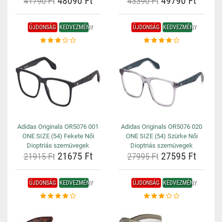
48090 Ft
49790 Ft
41790 Ft
43390 Ft
ÚJDONSÁG
KEDVEZMÉNY
ÚJDONSÁG
KEDVEZMÉNY
Adidas Originals OR5076 001
Adidas Originals OR5076 020
ONE SIZE (54) Fekete Női
ONE SIZE (54) Szürke Női
Dioptriás szemüvegek
Dioptriás szemüvegek
21675 Ft
27595 Ft
21915 Ft
27995 Ft
ÚJDONSÁG
KEDVEZMÉNY
ÚJDONSÁG
KEDVEZMÉNY