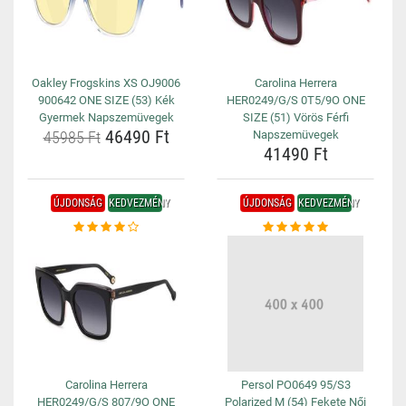
Oakley Frogskins XS OJ9006
Carolina Herrera
900642 ONE SIZE (53) Kék
HER0249/G/S 0T5/9O ONE
Gyermek Napszemüvegek
SIZE (51) Vörös Férfi
46490 Ft
45985 Ft
Napszemüvegek
41490 Ft
ÚJDONSÁG
KEDVEZMÉNY
ÚJDONSÁG
KEDVEZMÉNY
Carolina Herrera
Persol PO0649 95/S3
HER0249/G/S 807/9O ONE
Polarized M (54) Fekete Női