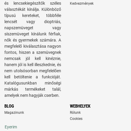
és lencsekiegészítők széles
Kedvezmények
választékát kínálja. Különböző
típusú kereteket, többféle
lencsét vagy dioptriás,
napszemüveget vagy
síszemüveget kínálunk férfiak,
nők és gyermekek számára. A
megfelelő kiválasztása nagyon
fontos, hiszen a szemüvegnek
nemcsak jól kell kinéznie,
hanem jól is kell illeszkednie, és
nem utolsósorban megfelelően
kell betöltenie a funkcióját.
Katalógusunkban minőségi
márkás termékeket talál,
amelyek nem hagyják cserben.
BLOG
WEBHELYEK
Magazinunk
Rólunk
Cookies
Eyerim