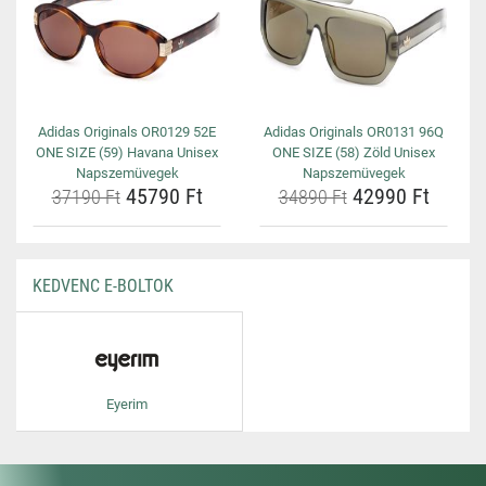
Adidas Originals OR0129 52E
Adidas Originals OR0131 96Q
ONE SIZE (59) Havana Unisex
ONE SIZE (58) Zöld Unisex
Napszemüvegek
Napszemüvegek
45790 Ft
42990 Ft
37190 Ft
34890 Ft
KEDVENC E-BOLTOK
Eyerim