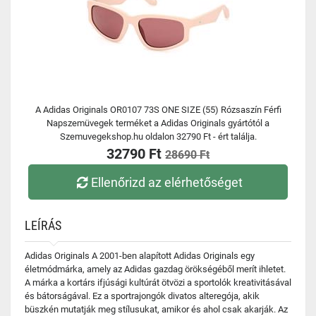
A Adidas Originals OR0107 73S ONE SIZE (55) Rózsaszín Férfi
Napszemüvegek terméket a Adidas Originals gyártótól a
Szemuvegekshop.hu oldalon 32790 Ft - ért találja.
32790 Ft
28690 Ft
Ellenőrizd az elérhetőséget
LEÍRÁS
Adidas Originals A 2001-ben alapított Adidas Originals egy
életmódmárka, amely az Adidas gazdag örökségéből merít ihletet.
A márka a kortárs ifjúsági kultúrát ötvözi a sportolók kreativitásával
és bátorságával. Ez a sportrajongók divatos alteregója, akik
büszkén mutatják meg stílusukat, amikor és ahol csak akarják. Az