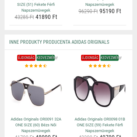
SIZE (51) Fekete Férfi
Napszemüvegek
95190 Ft
Napszemüvegek
96290 Ft
41890 Ft
43285 Ft
INNE PRODUKTY PRODUCENTA ADIDAS ORIGINALS
ÚJDONSÁG
KEDVEZMÉNY
ÚJDONSÁG
KEDVEZMÉNY
Adidas Originals OR0091 32A
Adidas Originals OR0098 01B
ONE SIZE (60) Bézs Női
ONE SIZE (59) Fekete Férfi
Napszemüvegek
Napszemüvegek