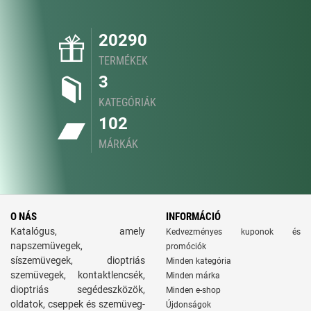
20290
TERMÉKEK
3
KATEGÓRIÁK
102
MÁRKÁK
O NÁS
INFORMÁCIÓ
Katalógus, amely
Kedvezményes kuponok és
napszemüvegek,
promóciók
síszemüvegek, dioptriás
Minden kategória
szemüvegek, kontaktlencsék,
Minden márka
dioptriás segédeszközök,
Minden e-shop
oldatok, cseppek és szemüveg-
Újdonságok