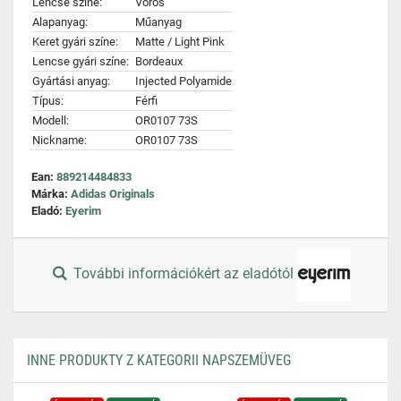
Lencse színe:
Vörös
Alapanyag:
Műanyag
Keret gyári színe:
Matte / Light Pink
Lencse gyári színe:
Bordeaux
Gyártási anyag:
Injected Polyamide
Típus:
Férfi
Modell:
OR0107 73S
Nickname:
OR0107 73S
Ean:
889214484833
Márka:
Adidas Originals
Eladó:
Eyerim
További információkért az eladótól
INNE PRODUKTY Z KATEGORII NAPSZEMÜVEG